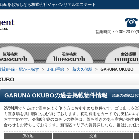
・不動産をお探しなら株式会社ジャパンリアルエステート
営業時間：9:00~20:00(
賃貸)路線・駅から探す
>
JR山手線
>
新大久保駅
>
GARUNA OKUBO
KUBO
GARUNA OKUBO
の過去掲載物件情報
現況の確認はお
2駅利用できるので電車をよく使う方におすすめな物件です。ゴミ出しを
ミ置き場を共用部に供え付けております。初期費用をカードでお支払いい
おすすめです。令和8年築のコチラの物件は、落ち着きのある室内が魅力的です。ho
合わせもお待ちしております。新宿区エリアの賃貸探しなら、当社にお任
所在地
交通