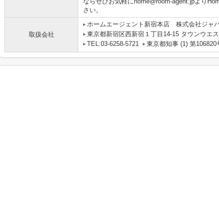
ならぜひお気軽にhome@room-agent.jpより
さい。
ホームエージェント新宿本店 株式会社ジャ
東京都新宿区西新宿１丁目14-15 タウンウエス
取扱会社
TEL:03-6258-5721
東京都知事 (1) 第106820