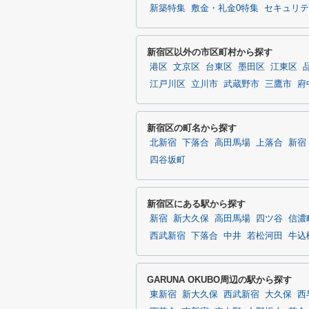
新築特集
敷金・礼金0特集
セキュリテ
新宿区以外の市区町村から探す
港区
文京区
台東区
墨田区
江東区
江戸川区
立川市
武蔵野市
三鷹市
府
新宿区の町名から探す
北新宿
下落合
高田馬場
上落合
新宿
四谷坂町
新宿区にある駅から探す
新宿
新大久保
高田馬場
四ツ谷
信濃
西武新宿
下落合
中井
若松河田
牛込
GARUNA OKUBO周辺の駅から探す
東新宿
新大久保
西武新宿
大久保
西