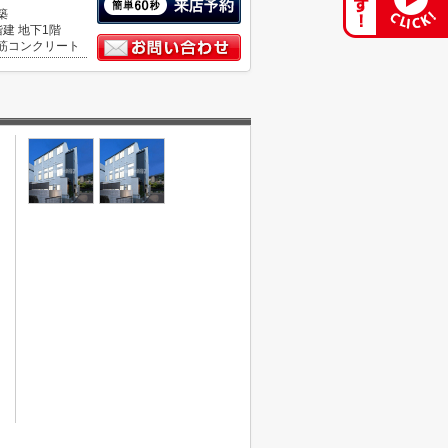
築
階建 地下1階
筋コンクリート