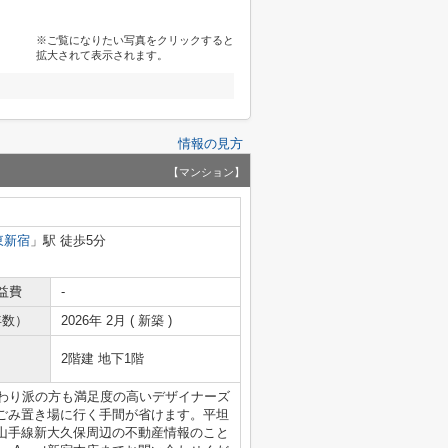
※ご覧になりたい写真をクリックすると
拡大されて表示されます。
情報の見方
【マンション】
東新宿
」駅 徒歩5分
益費
-
年数）
2026年 2月 ( 新築 )
2階建 地下1階
こだわり派の方も満足度の高いデザイナーズ
ごみ置き場に行く手間が省けます。平坦
山手線新大久保周辺の不動産情報のこと