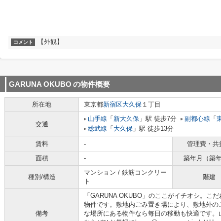
【外観】
コメント
GARUNA OKUBO
の物件概要
所在地
東京都
新宿区
大久保
１丁目
山手線
「
新大久保
」駅 徒歩7分
副都心線
「
交通
総武線
「
大久保
」駅 徒歩13分
賃料
-
管理費・共
面積
-
築年月（築
マンション / 鉄筋コンクリー
種別/構造
階建
ト
「GARUNA OKUBO」のここがイチオシ。
物件です。敷地内ごみ置き場により、敷地外の
備考
な場所にある物件なら毎日の移動も快適です。