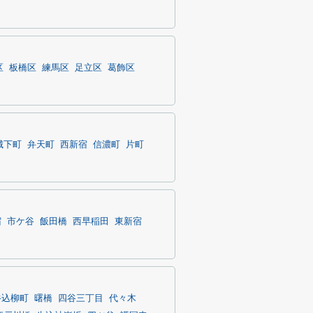
区
板橋区
練馬区
足立区
葛飾区
城下町
弁天町
西新宿
信濃町
片町
宿
市ケ谷
飯田橋
西早稲田
東新宿
牛込柳町
曙橋
四谷三丁目
代々木