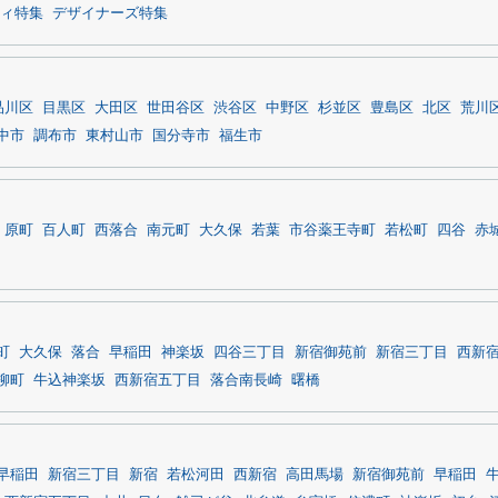
ィ特集
デザイナーズ特集
品川区
目黒区
大田区
世田谷区
渋谷区
中野区
杉並区
豊島区
北区
荒川
中市
調布市
東村山市
国分寺市
福生市
原町
百人町
西落合
南元町
大久保
若葉
市谷薬王寺町
若松町
四谷
赤
町
大久保
落合
早稲田
神楽坂
四谷三丁目
新宿御苑前
新宿三丁目
西新
柳町
牛込神楽坂
西新宿五丁目
落合南長崎
曙橋
早稲田
新宿三丁目
新宿
若松河田
西新宿
高田馬場
新宿御苑前
早稲田