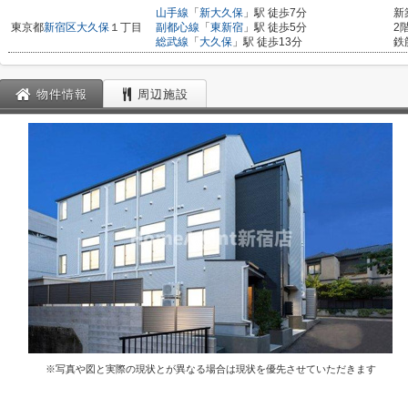
山手線
「
新大久保
」駅 徒歩7分
新
東京都
新宿区
大久保
１丁目
副都心線
「
東新宿
」駅 徒歩5分
2
総武線
「
大久保
」駅 徒歩13分
鉄
物件情報
周辺施設
※写真や図と実際の現状とが異なる場合は現状を優先させていただきます