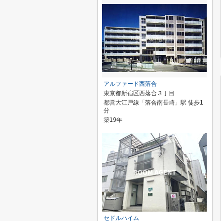
アルファード西落合
東京都新宿区西落合３丁目
都営大江戸線「落合南長崎」駅 徒歩1
分
築19年
セドルハイム