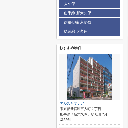
大久保
山手線 新大久保
副都心線 東新宿
総武線 大久保
おすすめ物件
アルスヤマナガ
東京都新宿区百人町２丁目
山手線「新大久保」駅 徒歩2分
築22年