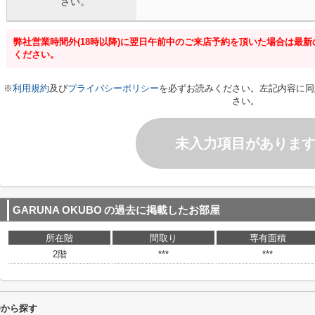
さい。
弊社営業時間外(18時以降)に翌日午前中のご来店予約を頂いた場合は最
ください。
※
利用規約
及び
プライバシーポリシー
を必ずお読みください。左記内容に同
さい。
未入力項目がありま
GARUNA OKUBO
の過去に掲載したお部屋
所在階
間取り
専有面積
2階
***
***
件から探す