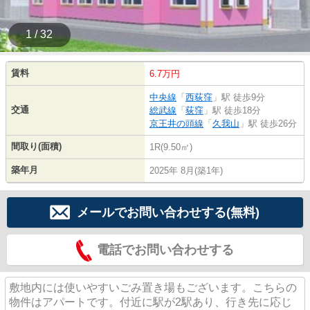
1 / 32
賃料
6.7万円
中央線
「
西荻窪
」駅 徒歩9分
交通
総武線
「
荻窪
」駅 徒歩18分
京王井の頭線
「
久我山
」駅 徒歩26分
間取り(面積)
1R(9.50㎡)
築年月
2025年 8月(築1年)
メールでお問い合わせする(無料)
電話でお問い合わせする
敷地内には使いやすいごみ置き場もございます。こちらの
物件はアパートです。付近に駅が2駅あり、行き先に応じ