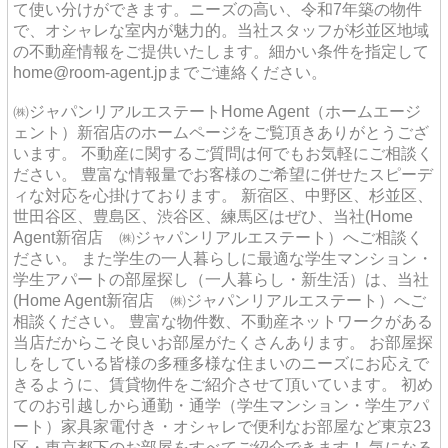
て使い分けができます。ニーズの高い、令和7年築の物件
で、オシャレな室内が魅力的。当社スタッフが杉並区地域
の不動産情報をご提供いたします。細かい条件を指定して
home@room-agent.jpまでご連絡ください。
㈱ジャパンリアルエステートHome Agent（ホームエージ
ェント）新宿店のホームページをご覧頂きありがとうござ
います。 不動産に関するご質問は何でもお気軽にご相談く
ださい。 豊富な情報量でお客様のご希望に併せたスピーデ
ィな対応を心掛けております。 新宿区、中野区、杉並区、
世田谷区、豊島区、渋谷区、練馬区はぜひ、当社(Home
Agent新宿店 ㈱ジャパンリアルエステート）へご相談く
ださい。 また学生の一人暮らしに最適な学生マンション・
学生アパートの部屋探し（一人暮らし・新生活）は、当社
(Home Agent新宿店 ㈱ジャパンリアルエステート）へご
相談ください。 豊富な物件数、不動産ネットワークがある
当店だからこそ良いお部屋がたくさんあります。 お部屋探
しをしている皆様の多種多様な住まいのニーズにお応えで
きるように、賃貸物件をご紹介させて頂いています。 初め
てのお引越しから通勤・通学（学生マンション・学生アパ
ート）家具家電付き・オシャレで便利なお部屋など東京23
区・東京都下のお部屋をすべてご紹介できます！ 気になる