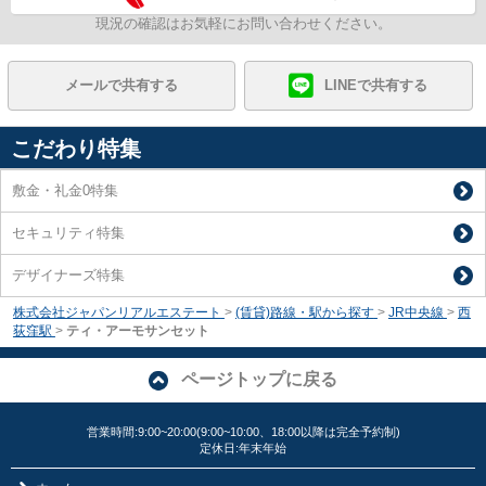
現況の確認はお気軽にお問い合わせください。
メールで共有する
LINEで共有する
こだわり特集
敷金・礼金0特集
セキュリティ特集
デザイナーズ特集
株式会社ジャパンリアルエステート
>
(賃貸)路線・駅から探す
>
JR中央線
>
西
荻窪駅
>
ティ・アーモサンセット
ページトップに戻る
営業時間:9:00~20:00(9:00~10:00、18:00以降は完全予約制)
定休日:年末年始