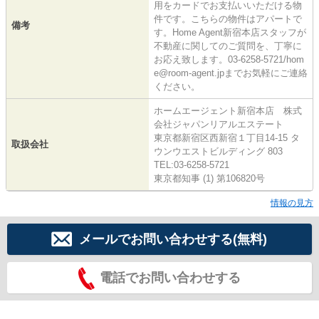
用をカードでお支払いいただける物
件です。こちらの物件はアパートで
備考
す。Home Agent新宿本店スタッフが
不動産に関してのご質問を、丁寧に
お応え致します。03-6258-5721/hom
e@room-agent.jpまでお気軽にご連絡
ください。
ホームエージェント新宿本店 株式
会社ジャパンリアルエステート
東京都新宿区西新宿１丁目14-15 タ
取扱会社
ウンウエストビルディング 803
TEL:03-6258-5721
東京都知事 (1) 第106820号
情報の見方
メールでお問い合わせする(無料)
電話でお問い合わせする