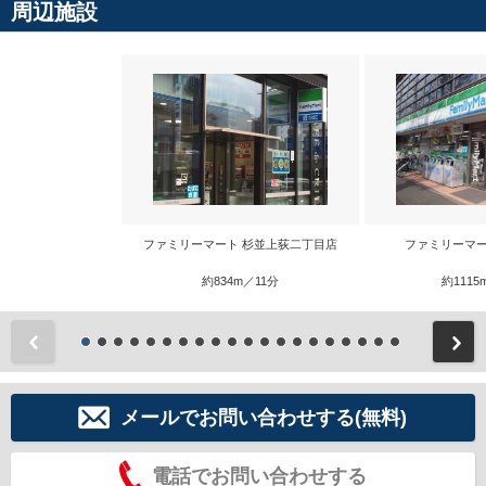
周辺施設
ファミリーマート 杉並上荻二丁目店
ファミリーマー
約834m／11分
約1115
前
メールでお問い合わせする(無料)
電話でお問い合わせする