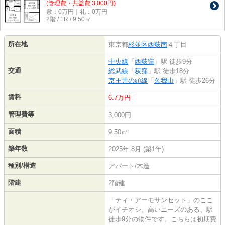
(管理費・共益費 3,000円)
敷：0万円｜礼：0万円
2階 / 1R / 9.50㎡
所在地
東京都
杉並区
西荻南
４丁目
中央線
「
西荻窪
」駅 徒歩9分
交通
総武線
「
荻窪
」駅 徒歩18分
京王井の頭線
「
久我山
」駅 徒歩26分
賃料
6.7万円
管理費等
3,000円
面積
9.50㎡
築年数
2025年 8月 (築1年)
種別/構造
アパート/木造
階建
2階建
「ティ・アーモサンセット」のここ
がイチオシ。高いニーズのある、駅
徒歩9分の物件です。こちらは初期費