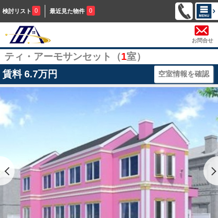
0
0
検討リスト
最近見た物件
お問合せ
ティ・アーモサンセット（
1
室）
賃料
6.7万円
空室情報を確認