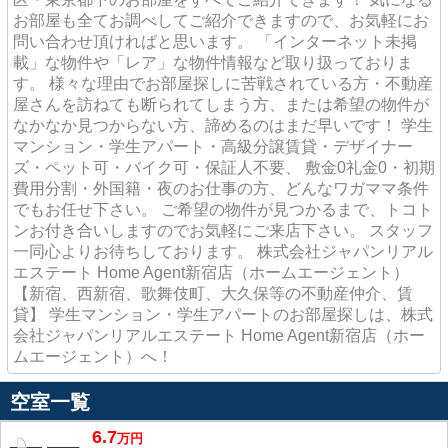
お部屋も全てお調べしてご紹介できますので、お気軽にお
問い合わせ頂ければと思います。 「インターネット未掲
載」な物件や「レア」な物件情報など取り扱っておりま
す。 様々な理由でお部屋探しに苦戦されている方・不動産
屋さんを訪ねても断られてしまう方、または希望の物件が
なかなか見つからない方、諦めるのはまだ早いです！ 学生
マンション・学生アパート・高級分譲賃貸・デザイナー
ズ・ペット可・バイク可・保証人不要、 敷金0礼金0・初期
費用分割・外国籍・夜のお仕事の方、どんなワガママ条件
でもお任せ下さい。 ご希望の物件が見つかるまで、トコト
ンお付き合いしますのでお気軽にご来店下さい。 スタッフ
一同心よりお待ちしております。 株式会社ジャパンリアル
エステート Home Agent新宿店（ホームエージェント）
【新宿、西新宿、歌舞伎町、大久保等の不動産仲介、賃
貸】 学生マンション・学生アパートのお部屋探しは、株式
会社ジャパンリアルエステート Home Agent新宿店（ホー
ムエージェント）へ！
空室一覧
6.7
万
円