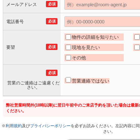
メールアドレス
必須
電話番号
必須
物件の詳細を知りたい
要望
必須
現地を見たい
その他
必須
営業連絡ではない
営業のご連絡はご遠慮くだ
さい。
弊社営業時間外(18時以降)に翌日午前中のご来店予約を頂いた場合は最
ください。
※
利用規約
及び
プライバシーポリシー
を必ずお読みください。左記内容に同
さい。