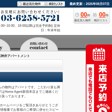
最終更新：2026年08月07日
00
00
件
件
最近見た物件
検討リスト
9:00~10:00、18:00以降は完全予約制) 定休
日：年末年始
石神井アパートメント
らの物件はアパートです。こだわり派も満
ome Agent新宿本店までご連絡くだ
り扱っております。
店のホームページをご覧頂きありがとうござ
な情報量でお客様のご希望に併せたスピー