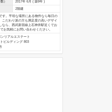
年数）
2017年 6月 ( 築9年 )
2階建
件です。平坦な場所にある物件なら毎日の
。こだわり派の方も満足度の高いデザイ
しなら、西武新宿線上石神井駅近くでお
本店までお気軽にお問い合わせください。
パンリアルエステート
トビルディング 803
号