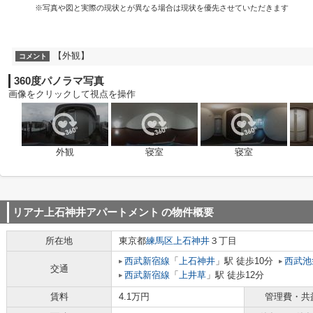
※写真や図と実際の現状とが異なる場合は現状を優先させていただきます
【外観】
コメント
360度パノラマ写真
画像をクリックして視点を操作
外観
寝室
寝室
リアナ上石神井アパートメント
の物件概要
所在地
東京都
練馬区
上石神井
３丁目
西武新宿線
「
上石神井
」駅 徒歩10分
西武池
交通
西武新宿線
「
上井草
」駅 徒歩12分
賃料
4.1万円
管理費・共