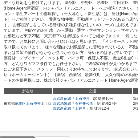
ディな対応を心掛けております。 新宿区、中野区、杉並区、世田谷区、豊
(Home Agent新宿店 ㈱ジャパンリアルエステート）へご相談ください
ョン・学生アパートの部屋探し（一人暮らし・新生活）は、当社(Home A
ト）へご相談ください。 豊富な物件数、不動産ネットワークがある当店だ
す。 お部屋探しをしている皆様の多種多様な住まいのニーズにお応えで
ています。 初めてのお引越しから通勤・通学（学生マンション・学生ア
お部屋など東京23区・東京都下のお部屋をすべてご紹介できます！ 気に
すので、お気軽にお問い合わせ頂ければと思います。 「インターネット
取り扱っております。 様々な理由でお部屋探しに苦戦されている方・不
または希望の物件がなかなか見つからない方、諦めるのはまだ早いです！
譲賃貸・デザイナーズ・ペット可・バイク可・保証人不要、 敷金0礼金0
方、どんなワガママ条件でもお任せ下さい。 ご希望の物件が見つかるま
にご来店下さい。 スタッフ一同心よりお待ちしております。 株式会社ジャパン
店（ホームエージェント） 【新宿、西新宿、歌舞伎町、大久保等の不動産
ートのお部屋探しは、株式会社ジャパンリアルエステート Home Agent
所在地
交通
西武新宿線
「
上石神井
」駅 徒歩10分
築
東京都
練馬区
上石神井
３丁目
西武池袋線
「
石神井公園
」駅 徒歩27分
2
西武新宿線
「
上井草
」駅 徒歩12分
木