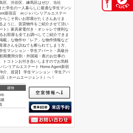
島区、渋谷区、練馬区はぜひ、当社
。 また学生の一人暮らしに最適な学生マンシ
gent新宿店 ㈱ジャパンリアルエステー
からこそ良いお部屋がたくさんありま
きるように、賃貸物件をご紹介させて頂い
パート）家具家電付き・オシャレで便利な
なるお部屋も全てお調べしてご紹介できま
未掲載」な物件や「レア」な物件情報など
動産屋さんを訪ねても断られてしまう方、
 学生マンション・学生アパート・高級分
・初期費用分割・外国籍・夜のお仕事の
で、トコトンお付き合いしますのでお気軽
リアルエステート Home Agent新宿
仲介、賃貸】 学生マンション・学生アパ
新宿店（ホームエージェント）へ！
建物
空室情報へ
9年
階建
造