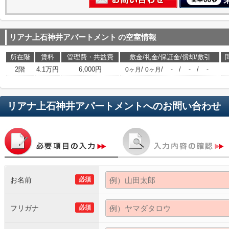
リアナ上石神井アパートメント
の空室情報
所在階
賃料
管理費・共益費
敷金/礼金/保証金/償却/敷引
2階
4.1万円
6,000円
/
/
/
/
0ヶ月
0ヶ月
-
-
-
リアナ上石神井アパートメント
へのお問い合わせ
お名前
必須
フリガナ
必須