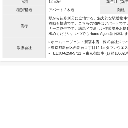
面積
12.50㎡
築年月（築
種別/構造
アパート / 木造
階建
駅から徒歩10分に立地する、魅力的な駅近物
移動も快適です。こちらの物件はアパートです
備考
ナーズ物件です。練馬区で新しい住環境をお探
求めください。いつでもHome Agent新宿
ホームエージェント新宿本店 株式会社ジャ
東京都新宿区西新宿１丁目14-15 タウンウエス
取扱会社
TEL:03-6258-5721
東京都知事 (1) 第106820