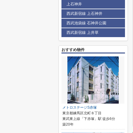
上石神井
西武新宿線 上石神井
西武池袋線 石神井公園
西武新宿線 上井草
おすすめ物件
メトロステージS赤塚
東京都練馬区北町８丁目
東武東上線「下赤塚」駅 徒歩6分
築20年