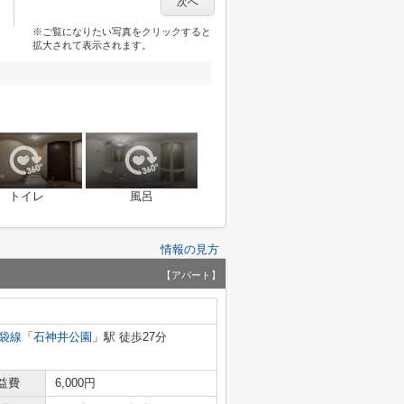
次へ
※ご覧になりたい写真をクリックすると
拡大されて表示されます。
トイレ
風呂
情報の見方
【アパート】
袋線
「
石神井公園
」駅 徒歩27分
益費
6,000円