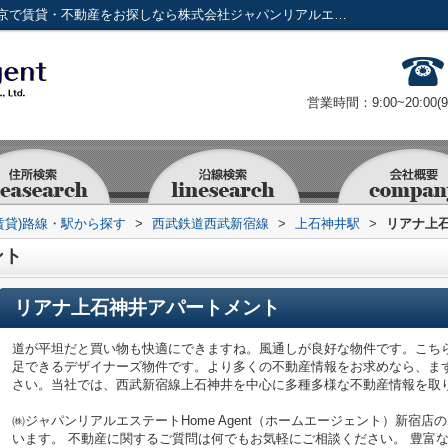
リアナ上石神井アパートメント／新宿・東京で賃貸・不動産をお探しなら株式会社ジャパンリアルエステート
営業時間：9:00~20:00(
賃貸)路線・駅から探す
>
西武鉄道西武新宿線
>
上石神井駅
>
リアナ上
ント
リアナ上石神井アパートメント
道が平坦だと買い物も快適にできますね。風通しが良好な物件です。こち
足できるデザイナーズ物件です。より多くの不動産情報をお求めなら、まずはH
さい。当社では、西武新宿線上石神井を中心に多種多様な不動産情報を取
㈱ジャパンリアルエステートHome Agent（ホームエージェント）新宿
います。 不動産に関するご質問は何でもお気軽にご相談ください。 豊富