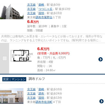
京王線
「
柴崎
」駅 徒歩3分
京王線
「
つつじヶ丘
」駅 徒歩13分
京王線
「
国領
」駅 徒歩15分
東京都
調布市
菊野台
１丁目
6.6
万円
築年数：築19年 ｜募集中：
1室
階数：5階建
共用部には敷地内ごみ置き場・エレベータなどが揃っております。場所が平坦な
のは、ランニングをする上で抑えたいポイントですね。2駅利用できる場所にあ
るので利便性が高いです。こち...
6.6
万
円
(管理費・共益費 8,000円)
敷：7万円｜礼：0万円
所在階：4階
間取り：1K
面積：24.60㎡
調布ドルフ
賃貸｜マンション
京王線
「
柴崎
」駅 徒歩10分
京王線
「
調布
」駅 徒歩24分
京王線
「
国領
」駅 徒歩13分
東京都
調布市
佐須町
４丁目