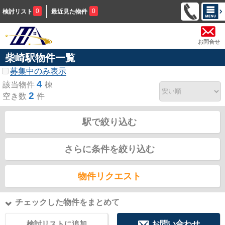
0
0
検討リスト
最近見た物件
お問合せ
柴崎駅物件一覧
募集中のみ表示
4
該当物件
棟
2
空き数
件
駅で絞り込む
さらに条件を絞り込む
物件リクエスト
チェックした物件をまとめて
検討リストに追加
お問い合わせ