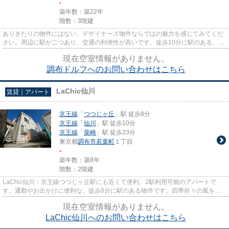
-
築年数：築22年
階数：3階建
ありきたりの物件にはない、デザイナーズ物件ならではの魅力を感じてみてくだ
さい。周辺に駅が二つあり、交通の利便性が高いです。徒歩10分に駅のある、ニ
ーズの高い物件です。通風良...
現在空室情報がありません。
調布ドルフへのお問い合わせはこちら
LaChic仙川
賃貸｜アパート
京王線
「
つつじヶ丘
」駅 徒歩8分
京王線
「
仙川
」駅 徒歩10分
京王線
「
柴崎
」駅 徒歩23分
東京都
調布市
若葉町
１丁目
-
築年数：築8年
階数：2階建
LaChic仙川：京王線つつじヶ丘駅にも近くて便利。2駅利用可能のアパートで
す。通勤やお出かけに便利な、徒歩8分に駅のある物件です。四季折々の風を感
じられる通風良好な快適のアパー...
現在空室情報がありません。
LaChic仙川へのお問い合わせはこちら