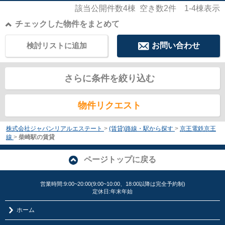
該当公開件数
4
棟 空き数
2
件
1-4
棟表示
チェックした物件をまとめて
検討リストに追加
お問い合わせ
さらに条件を絞り込む
物件リクエスト
株式会社ジャパンリアルエステート
>
(賃貸)路線・駅から探す
>
京王電鉄京王
線
>
柴崎駅の賃貸
ページトップに戻る
営業時間:9:00~20:00(9:00~10:00、18:00以降は完全予約制)
定休日:年末年始
ホーム