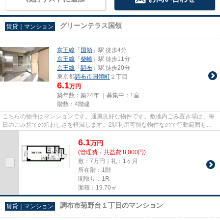
グリーンテラス国領
賃貸｜マンション
京王線
「
国領
」駅 徒歩4分
京王線
「
柴崎
」駅 徒歩11分
京王線
「
調布
」駅 徒歩20分
東京都
調布市
国領町
２丁目
6.1
万円
築年数：築24年 ｜募集中：
1室
階数：4階建
こちらの物件はマンションです。通風良好な物件です。敷地内ごみ置き場は、毎
日のごみ捨ての煩わしさを軽減します。2駅利用可能な物件なので行動範囲も広
がります。Home Agent新宿本店...
6.1
万
円
(管理費・共益費 8,000円)
敷：7万円｜礼：1ヶ月
所在階：1階
間取り：1R
面積：19.70㎡
調布市菊野台１丁目のマンション
賃貸｜マンション