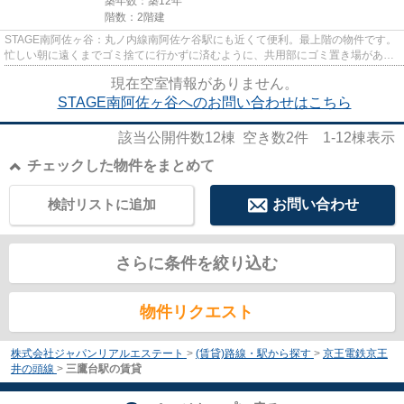
築年数：築12年
階数：2階建
STAGE南阿佐ヶ谷：丸ノ内線南阿佐ケ谷駅にも近くて便利。最上階の物件です。
忙しい朝に遠くまでゴミ捨てに行かずに済むように、共用部にゴミ置き場があり
ます。道が平坦だと買い物も快...
現在空室情報がありません。
STAGE南阿佐ヶ谷へのお問い合わせはこちら
該当公開件数
12
棟 空き数
2
件
1-12
棟表示
チェックした物件をまとめて
検討リストに追加
お問い合わせ
さらに条件を絞り込む
物件リクエスト
株式会社ジャパンリアルエステート
>
(賃貸)路線・駅から探す
>
京王電鉄京王
井の頭線
>
三鷹台駅の賃貸