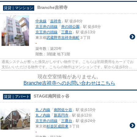
Branche吉祥寺
賃貸｜マンション
中央線
「
吉祥寺
」駅 徒歩8分
京王井の頭線
「
井の頭公園
」駅 徒歩8分
京王井の頭線
「
三鷹台
」駅 徒歩13分
東京都
武蔵野市
吉祥寺南町
３丁目
-
築年数：築20年
階数：3階建 地下1階
通風システムが整った換気がしやすい物件です。こちらは初期費用をカードでお
支払いいただける物件です。こちらの物件はマンションです。駅から徒歩8分の
物件なら、駅前のお買い物も便...
現在空室情報がありません。
Branche吉祥寺へのお問い合わせはこちら
STAGE南阿佐ヶ谷
賃貸｜アパート
丸ノ内線
「
南阿佐ケ谷
」駅 徒歩10分
丸ノ内線
「
新高円寺
」駅 徒歩12分
京王井の頭線
「
三鷹台
」駅 徒歩24分
東京都
杉並区
成田東
３丁目
-