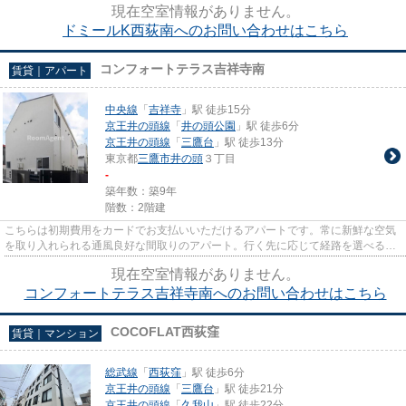
現在空室情報がありません。
ドミールK西荻南へのお問い合わせはこちら
コンフォートテラス吉祥寺南
賃貸｜アパート
中央線
「
吉祥寺
」駅 徒歩15分
京王井の頭線
「
井の頭公園
」駅 徒歩6分
京王井の頭線
「
三鷹台
」駅 徒歩13分
東京都
三鷹市
井の頭
３丁目
-
築年数：築9年
階数：2階建
こちらは初期費用をカードでお支払いいただけるアパートです。常に新鮮な空気
を取り入れられる通風良好な間取りのアパート。行く先に応じて経路を選べる、
2駅利用可能な物件です。最上...
現在空室情報がありません。
コンフォートテラス吉祥寺南へのお問い合わせはこちら
COCOFLAT西荻窪
賃貸｜マンション
総武線
「
西荻窪
」駅 徒歩6分
京王井の頭線
「
三鷹台
」駅 徒歩21分
京王井の頭線
「
久我山
」駅 徒歩22分