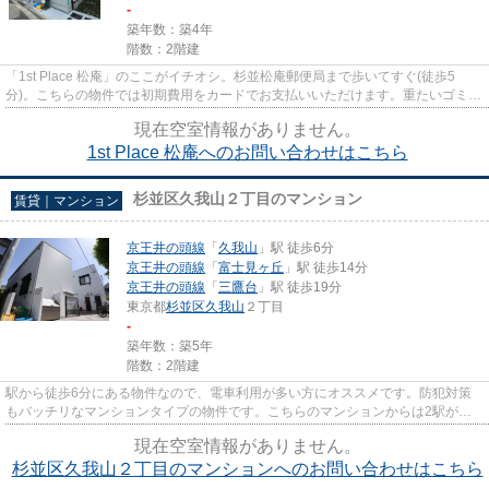
-
築年数：築4年
階数：2階建
「1st Place 松庵」のここがイチオシ。杉並松庵郵便局まで歩いてすぐ(徒歩5
分)。こちらの物件では初期費用をカードでお支払いいただけます。重たいゴミの
持ち運びがしやすく、敷地内に...
現在空室情報がありません。
1st Place 松庵へのお問い合わせはこちら
杉並区久我山２丁目のマンション
賃貸｜マンション
京王井の頭線
「
久我山
」駅 徒歩6分
京王井の頭線
「
富士見ヶ丘
」駅 徒歩14分
京王井の頭線
「
三鷹台
」駅 徒歩19分
東京都
杉並区
久我山
２丁目
-
築年数：築5年
階数：2階建
駅から徒歩6分にある物件なので、電車利用が多い方にオススメです。防犯対策
もバッチリなマンションタイプの物件です。こちらのマンションからは2駅が近
くにあり、移動範囲も広がりま...
現在空室情報がありません。
杉並区久我山２丁目のマンションへのお問い合わせはこちら