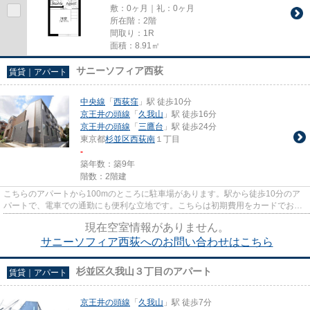
敷：0ヶ月｜礼：0ヶ月
所在階：2階
間取り：1R
面積：8.91㎡
サニーソフィア西荻
賃貸｜アパート
中央線
「
西荻窪
」駅 徒歩10分
京王井の頭線
「
久我山
」駅 徒歩16分
京王井の頭線
「
三鷹台
」駅 徒歩24分
東京都
杉並区
西荻南
１丁目
-
築年数：築9年
階数：2階建
こちらのアパートから100mのところに駐車場があります。駅から徒歩10分のア
パートで、電車での通勤にも便利な立地です。こちらは初期費用をカードでお支
払いいただける物件です。2駅利...
現在空室情報がありません。
サニーソフィア西荻へのお問い合わせはこちら
杉並区久我山３丁目のアパート
賃貸｜アパート
京王井の頭線
「
久我山
」駅 徒歩7分