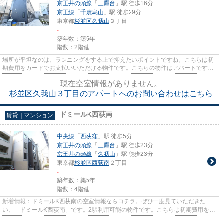
京王井の頭線
「
三鷹台
」駅 徒歩16分
京王線
「
千歳烏山
」駅 徒歩29分
東京都
杉並区
久我山
３丁目
-
築年数：築5年
階数：2階建
場所が平坦なのは、ランニングをする上で抑えたいポイントですね。こちらは初
期費用をカードでお支払いいただける物件です。こちらの物件はアパートです。
2駅利用できる立地となってい...
現在空室情報がありません。
杉並区久我山３丁目のアパートへのお問い合わせはこちら
ドミールK西荻南
賃貸｜マンション
中央線
「
西荻窪
」駅 徒歩5分
京王井の頭線
「
三鷹台
」駅 徒歩23分
京王井の頭線
「
久我山
」駅 徒歩23分
東京都
杉並区
西荻南
２丁目
-
築年数：築5年
階数：4階建
新着情報：ドミールK西荻南の空室情報ならコチラ。ぜひ一度見ていただきた
い、「ドミールK西荻南」です。2駅利用可能の物件です。こちらは初期費用をカ
ードでお支払いいただける物件な...