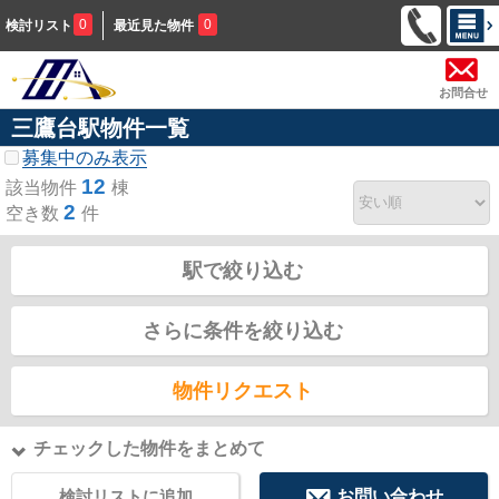
0
0
検討リスト
最近見た物件
お問合せ
三鷹台駅物件一覧
募集中のみ表示
12
該当物件
棟
2
空き数
件
駅で絞り込む
さらに条件を絞り込む
物件リクエスト
チェックした物件をまとめて
検討リストに追加
お問い合わせ