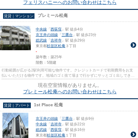
フェリスハニーへのお問い合わせはこちら
プレミール松庵
賃貸｜マンション
中央線
「
西荻窪
」駅 徒歩4分
京王井の頭線
「
三鷹台
」駅 徒歩23分
総武線
「
吉祥寺
」駅 徒歩29分
東京都
杉並区
松庵
３丁目
-
築年数：築25年
階数：5階建
行動範囲が広がる2駅利用可能な物件です。クレジットカードで初期費用をお支
払いいただける物件です。地域のゴミ捨て場まで行かずにサッとゴミ出しできる
ように、共用部にゴミ捨て場を...
現在空室情報がありません。
プレミール松庵へのお問い合わせはこちら
1st Place 松庵
賃貸｜アパート
京王井の頭線
「
三鷹台
」駅 徒歩9分
中央線
「
吉祥寺
」駅 徒歩22分
総武線
「
西荻窪
」駅 徒歩16分
東京都
杉並区
松庵
１丁目