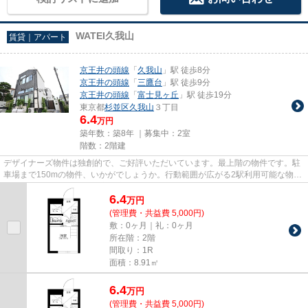
WATEI久我山
賃貸｜アパート
京王井の頭線
「
久我山
」駅 徒歩8分
京王井の頭線
「
三鷹台
」駅 徒歩9分
京王井の頭線
「
富士見ヶ丘
」駅 徒歩19分
東京都
杉並区
久我山
３丁目
6.4
万円
築年数：築8年 ｜募集中：
2室
階数：2階建
デザイナーズ物件は独創的で、ご好評いただいています。最上階の物件です。駐
車場まで150mの物件、いかがでしょうか。行動範囲が広がる2駅利用可能な物件
です。私達Home Agent新宿本店...
6.4
万
円
(管理費・共益費 5,000円)
敷：0ヶ月｜礼：0ヶ月
所在階：2階
間取り：1R
面積：8.91㎡
6.4
万
円
(管理費・共益費 5,000円)