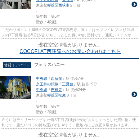
東京都
杉並区
西荻南
２丁目
-
築年数：築5年
階数：4階建
こだわりポイント満載のCOCOFLAT東高円寺。近くにはセブンイレブン 杉並堀
ノ内3丁目店(徒歩5分)がありちょっとした買い物に便利です。通風システムが整
った、住環境の良い安心のマンシ...
現在空室情報がありません。
COCOFLAT西荻窪へのお問い合わせはこちら
フェリスハニー
賃貸｜アパート
中央線
「
西荻窪
」駅 徒歩7分
京王井の頭線
「
三鷹台
」駅 徒歩19分
中央線
「
吉祥寺
」駅 徒歩24分
東京都
杉並区
松庵
３丁目
-
築年数：築7年
階数：2階建
近くにはデイリーヤマザキ 松庵3丁目店(徒歩4分)がありちょっとした買い物に便
利です。重たいゴミの持ち運びがしやすく、敷地内にごみ置き場があります。自
由度が非常に高いと評判なデ...
現在空室情報がありません。