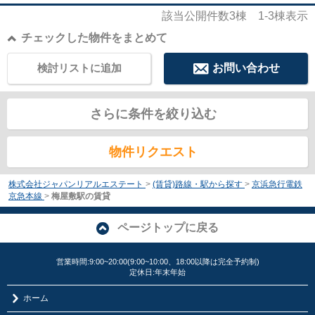
該当公開件数
3
棟
1-3
棟表示
チェックした物件をまとめて
検討リストに追加
お問い合わせ
さらに条件を絞り込む
物件リクエスト
株式会社ジャパンリアルエステート
>
(賃貸)路線・駅から探す
>
京浜急行電鉄
京急本線
>
梅屋敷駅の賃貸
ページトップに戻る
営業時間:9:00~20:00(9:00~10:00、18:00以降は完全予約制)
定休日:年末年始
ホーム