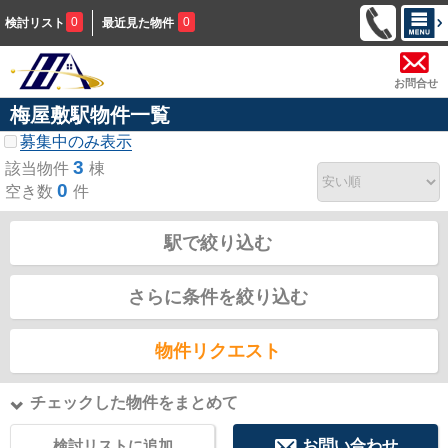
0
0
検討リスト
最近見た物件
お問合せ
梅屋敷駅物件一覧
募集中のみ表示
3
該当物件
棟
0
空き数
件
駅で絞り込む
さらに条件を絞り込む
物件リクエスト
チェックした物件をまとめて
検討リストに追加
お問い合わせ