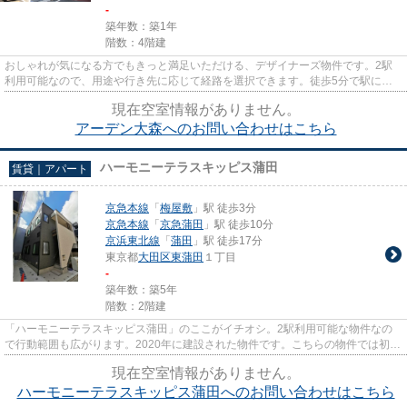
-
築年数：築1年
階数：4階建
おしゃれが気になる方でもきっと満足いただける、デザイナーズ物件です。2駅
利用可能なので、用途や行き先に応じて経路を選択できます。徒歩5分で駅にア
クセス可能な、魅力的な駅近物...
現在空室情報がありません。
アーデン大森へのお問い合わせはこちら
ハーモニーテラスキッピス蒲田
賃貸｜アパート
京急本線
「
梅屋敷
」駅 徒歩3分
京急本線
「
京急蒲田
」駅 徒歩10分
京浜東北線
「
蒲田
」駅 徒歩17分
東京都
大田区
東蒲田
１丁目
-
築年数：築5年
階数：2階建
「ハーモニーテラスキッピス蒲田」のここがイチオシ。2駅利用可能な物件なの
で行動範囲も広がります。2020年に建設された物件です。こちらの物件では初期
費用をカードでお支払いいただ...
現在空室情報がありません。
ハーモニーテラスキッピス蒲田へのお問い合わせはこちら