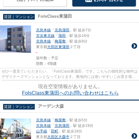
FolsClass東蒲田
賃貸｜マンション
京急本線
「
京急蒲田
」駅 徒歩7分
京浜東北線
「
蒲田
」駅 徒歩16分
京急本線
「
梅屋敷
」駅 徒歩8分
東京都
大田区
東蒲田
２丁目
-
築年数：予定
階数：4階建
ぜひ一度見ていただきたい、「FolsClass東蒲田」です。こちらの個性的な物件は
デザイナーズマンションとなっております。敷地内には使いやすいごみ置き場も
ございます。こちらは初期費...
現在空室情報がありません。
FolsClass東蒲田へのお問い合わせはこちら
アーデン大森
賃貸｜マンション
京急本線
「
梅屋敷
」駅 徒歩5分
京急本線
「
京急蒲田
」駅 徒歩19分
山手線
「
田町
」駅 徒歩18分
東京都
大田区
大森中
２丁目