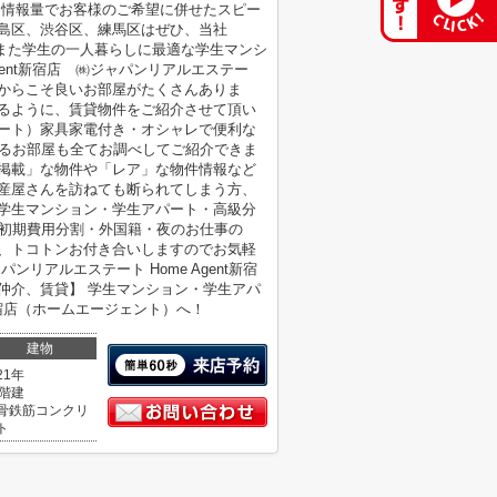
な情報量でお客様のご希望に併せたスピー
島区、渋谷区、練馬区はぜひ、当社
。 また学生の一人暮らしに最適な学生マンシ
gent新宿店 ㈱ジャパンリアルエステー
からこそ良いお部屋がたくさんありま
きるように、賃貸物件をご紹介させて頂い
パート）家具家電付き・オシャレで便利な
なるお部屋も全てお調べしてご紹介できま
未掲載」な物件や「レア」な物件情報など
動産屋さんを訪ねても断られてしまう方、
 学生マンション・学生アパート・高級分
・初期費用分割・外国籍・夜のお仕事の
で、トコトンお付き合いしますのでお気軽
リアルエステート Home Agent新宿
仲介、賃貸】 学生マンション・学生アパ
新宿店（ホームエージェント）へ！
建物
21年
5階建
骨鉄筋コンクリ
ト