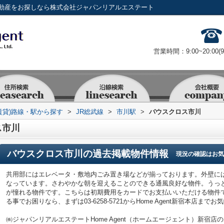
動産をお探しなら株式会社ジャパンリアルエステート
営業時間：9:00~20:00(
賃貸)路線・駅から探す
>
JR総武線
>
市川駅
>
バウスクロス市川
ス市川
バウスクロス市川
の過去掲載物件情報
現況の確認はお気
共用部にはエレベータ・敷地内ごみ置き場などが揃っております。外壁に
なっています。さわやかな朝を迎えることのできる通風良好な物件。うっ
が憧れる物件です。こちらは初期費用をカードでお支払いいただける物件
る事でお困りなら、まずは03-6258-5721からHome Agent新宿本店ま
㈱ジャパンリアルエステートHome Agent（ホームエージェント）新宿