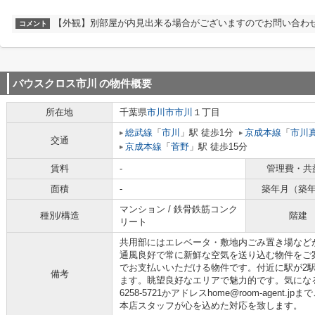
【外観】別部屋が内見出来る場合がございますのでお問い合わ
コメント
バウスクロス市川
の物件概要
所在地
千葉県
市川市
市川
１丁目
総武線
「
市川
」駅 徒歩1分
京成本線
「
市川
交通
京成本線
「
菅野
」駅 徒歩15分
賃料
-
管理費・共
面積
-
築年月（築
マンション / 鉄骨鉄筋コンク
種別/構造
階建
リート
共用部にはエレベータ・敷地内ごみ置き場など
通風良好で常に新鮮な空気を送り込む物件をご
でお支払いいただける物件です。付近に駅が2
備考
ます。眺望良好なエリアで魅力的です。気になる
6258-5721かアドレスhome@room-agent.j
本店スタッフが心を込めた対応を致します。