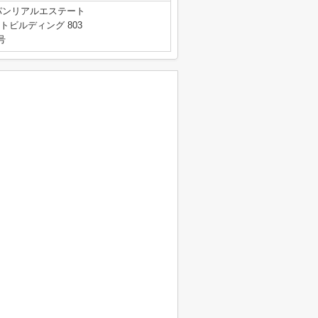
パンリアルエステート
トビルディング 803
号