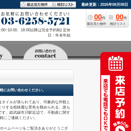
最終更新：2026年08月08日
00
00
件
件
最近見た物件
検討リスト
9:00~10:00、18:00以降は完全予約制) 定休
日：年末年始
軽にお問い合わせください。
はタイルが張られてあり、印象的な外観と
とりする程綺麗な景色を眺められる、誰も
です。総武線市川駅近辺で、不動産に関す
でお気軽にご連絡ください。
店のホームページをご覧頂きありがとうござ