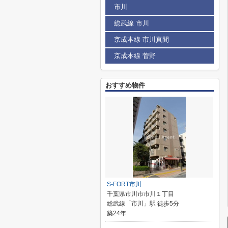
市川
総武線 市川
京成本線 市川真間
京成本線 菅野
おすすめ物件
S-FORT市川
千葉県市川市市川１丁目
総武線「市川」駅 徒歩5分
築24年