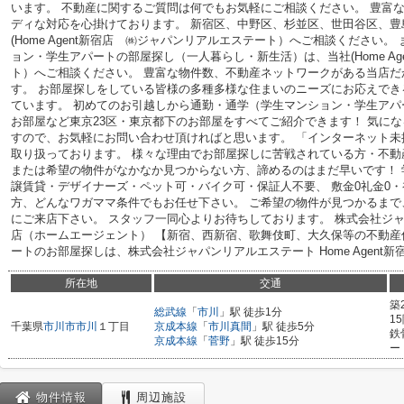
います。 不動産に関するご質問は何でもお気軽にご相談ください。 豊富
ディな対応を心掛けております。 新宿区、中野区、杉並区、世田谷区、豊
(Home Agent新宿店 ㈱ジャパンリアルエステート）へご相談ください
ョン・学生アパートの部屋探し（一人暮らし・新生活）は、当社(Home A
ト）へご相談ください。 豊富な物件数、不動産ネットワークがある当店だ
す。 お部屋探しをしている皆様の多種多様な住まいのニーズにお応えで
ています。 初めてのお引越しから通勤・通学（学生マンション・学生ア
お部屋など東京23区・東京都下のお部屋をすべてご紹介できます！ 気に
すので、お気軽にお問い合わせ頂ければと思います。 「インターネット
取り扱っております。 様々な理由でお部屋探しに苦戦されている方・不
または希望の物件がなかなか見つからない方、諦めるのはまだ早いです！
譲賃貸・デザイナーズ・ペット可・バイク可・保証人不要、 敷金0礼金0
方、どんなワガママ条件でもお任せ下さい。 ご希望の物件が見つかるま
にご来店下さい。 スタッフ一同心よりお待ちしております。 株式会社ジャパン
店（ホームエージェント） 【新宿、西新宿、歌舞伎町、大久保等の不動産
ートのお部屋探しは、株式会社ジャパンリアルエステート Home Agent
所在地
交通
築
総武線
「
市川
」駅 徒歩1分
1
千葉県
市川市
市川
１丁目
京成本線
「
市川真間
」駅 徒歩5分
鉄
京成本線
「
菅野
」駅 徒歩15分
ー
物件情報
周辺施設