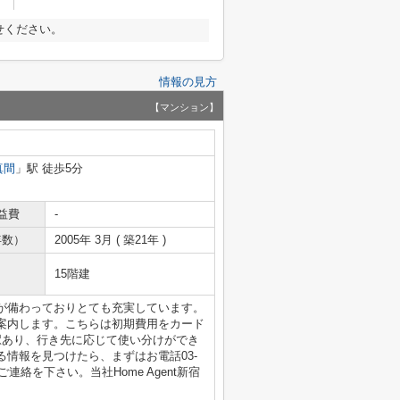
せください。
情報の見方
【マンション】
真間
」駅 徒歩5分
益費
-
年数）
2005年 3月 ( 築21年 )
15階建
が備わっておりとても充実しています。
案内します。こちらは初期費用をカード
駅あり、行き先に応じて使い分けができ
情報を見つけたら、まずはお電話03-
pまでご連絡を下さい。当社Home Agent新宿