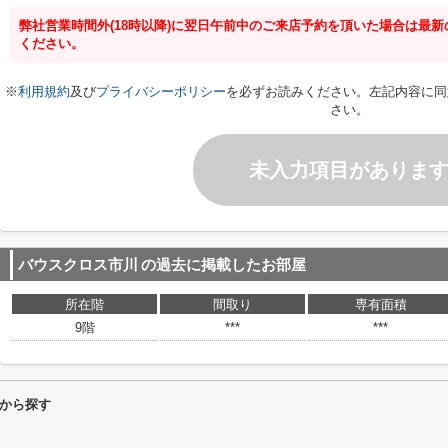
弊社営業時間外(18時以降)に翌日午前中のご来店予約を頂いた場合は最
ください。
※
利用規約
及び
プライバシーポリシー
を必ずお読みください。左記内容に同
さい。
未入力項目がありま
バウスクロス市川
の過去に掲載したお部屋
所在階
間取り
専有面積
9階
***
***
から探す