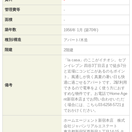
管理費等
-
面積
-
築年数
1956年 1月 (築70年)
種別/構造
アパート/木造
階建
2階建
「la casa」のここがイチオシ。セブ
ンイレブン 四谷3丁目店まで徒歩7分
と近場にコンビニがあるのもポイン
ト。風通しが良く真夏の暑い日も快
適に過ごせるアパートです。2駅利用
備考
できるので電車をよく使う方におす
すめな物件です。お電話でHome Age
nt新宿本店までお問い合わせいただ
く場合には、こちら03-6258-5721ま
でおかけください。
ホームエージェント新宿本店 株式
会社ジャパンリアルエステート
東京都新宿区西新宿１丁目14-15 タ