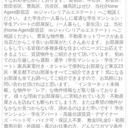
ィな対応を心掛けております。 新宿区、中野区、杉並区、
世田谷区、豊島区、渋谷区、練馬区はぜひ、当社(Home
Agent新宿店 ㈱ジャパンリアルエステート）へご相談く
ださい。 また学生の一人暮らしに最適な学生マンション・
学生アパートの部屋探し（一人暮らし・新生活）は、当社
(Home Agent新宿店 ㈱ジャパンリアルエステート）へご
相談ください。 豊富な物件数、不動産ネットワークがある
当店だからこそ良いお部屋がたくさんあります。 お部屋探
しをしている皆様の多種多様な住まいのニーズにお応えで
きるように、賃貸物件をご紹介させて頂いています。 初め
てのお引越しから通勤・通学（学生マンション・学生アパ
ート）家具家電付き・オシャレで便利なお部屋など東京23
区・東京都下のお部屋をすべてご紹介できます！ 気になる
お部屋も全てお調べしてご紹介できますので、お気軽にお
問い合わせ頂ければと思います。 「インターネット未掲
載」な物件や「レア」な物件情報など取り扱っておりま
す。 様々な理由でお部屋探しに苦戦されている方・不動産
屋さんを訪ねても断られてしまう方、または希望の物件が
なかなか見つからない方、諦めるのはまだ早いです！ 学生
マンション・学生アパート・高級分譲賃貸・デザイナー
ズ・ペット可・バイク可・保証人不要、 敷金0礼金0・初期
費用分割・外国籍・夜のお仕事の方、どんなワガママ条件