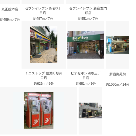
セブンイレブン 四谷3丁
セブンイレブン 新宿左門
丸正総本店
目店
町店
約497m／7分
約551m／7分
約489m／7分
ミニストップ 信濃町駅南
ビオセボン四谷三丁
新宿御苑前
口店
目店
約626m／8分
約681m／9分
約1080m／14分