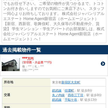
でもお任せ下さい。 ご希望の物件が見つかるまで、トコト
ンお付き合いしますのでお気軽にご来店下さい。 スタッフ
一同心よりお待ちしております。 株式会社ジャパンリアル
エステート Home Agent新宿店（ホームエージェント）
【新宿、西新宿、歌舞伎町、大久保等の不動産仲介、賃
貸】 学生マンション・学生アパートのお部屋探しは、株式
会社ジャパンリアルエステート Home Agent新宿店（ホー
ムエージェント）へ！
過去掲載物件一覧
***
万円
(管理費・共益費 ***円)
敷：***｜礼：***
1階 / *** / ***
所在地
東京都
新宿区
大京町
総武線
「
信濃町
」駅 徒歩8分
交通
丸ノ内線
「
四谷三丁目
」駅 徒歩9分
総武線
「
千駄ケ谷
」駅 徒歩13分
賃料
-