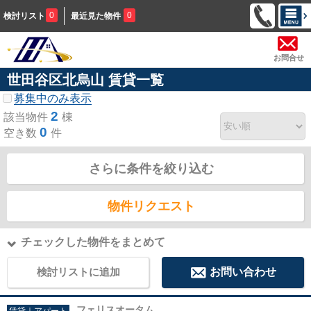
0
0
検討リスト
最近見た物件
お問合せ
世田谷区北烏山 賃貸一覧
募集中のみ表示
2
該当物件
棟
0
空き数
件
さらに条件を絞り込む
物件リクエスト
チェックした物件をまとめて
検討リストに追加
お問い合わせ
フェリスオータム
賃貸｜アパート