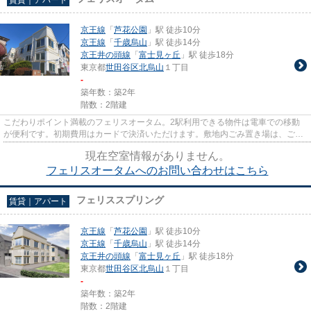
京王線
「
芦花公園
」駅 徒歩10分
京王線
「
千歳烏山
」駅 徒歩14分
京王井の頭線
「
富士見ヶ丘
」駅 徒歩18分
東京都
世田谷区
北烏山
１丁目
-
築年数：築2年
階数：2階建
こだわりポイント満載のフェリスオータム。2駅利用できる物件は電車での移動
が便利です。初期費用はカードで決済いただけます。敷地内ごみ置き場は、ごみ
を捨てる手間を減らしてくれま...
現在空室情報がありません。
フェリスオータムへのお問い合わせはこちら
フェリススプリング
賃貸｜アパート
京王線
「
芦花公園
」駅 徒歩10分
京王線
「
千歳烏山
」駅 徒歩14分
京王井の頭線
「
富士見ヶ丘
」駅 徒歩18分
東京都
世田谷区
北烏山
１丁目
-
築年数：築2年
階数：2階建