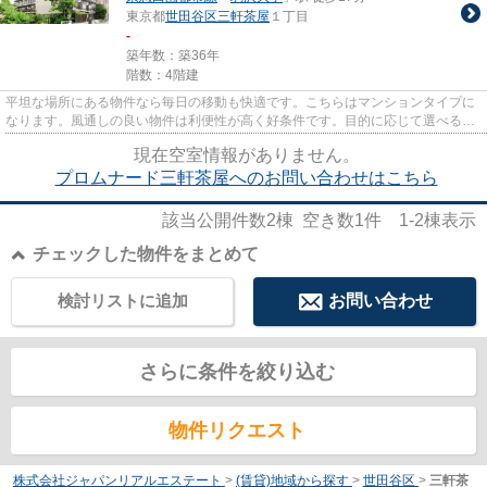
東京都
世田谷区
三軒茶屋
１丁目
-
築年数：築36年
階数：4階建
平坦な場所にある物件なら毎日の移動も快適です。こちらはマンションタイプに
なります。風通しの良い物件は利便性が高く好条件です。目的に応じて選べる2
駅利用可能な物件です。世田谷...
現在空室情報がありません。
プロムナード三軒茶屋へのお問い合わせはこちら
該当公開件数
2
棟 空き数
1
件
1-2
棟表示
チェックした物件をまとめて
検討リストに追加
お問い合わせ
さらに条件を絞り込む
物件リクエスト
株式会社ジャパンリアルエステート
>
(賃貸)地域から探す
>
世田谷区
>
三軒茶