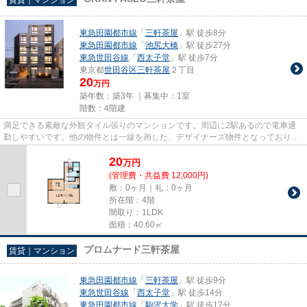
東急田園都市線
「
三軒茶屋
」駅 徒歩8分
東急田園都市線
「
池尻大橋
」駅 徒歩27分
東急世田谷線
「
西太子堂
」駅 徒歩7分
東京都
世田谷区
三軒茶屋
２丁目
20
万円
築年数：築3年 ｜募集中：
1室
階数：4階建
満足できる素敵な外観タイル張りのマンションです。周辺に2駅あるので電車通
勤しやすいです。他の物件とは一線を画した、デザイナーズ物件となっておりま
す。駅まで徒歩8分なので、ア...
20
万
円
(管理費・共益費 12,000円)
敷：0ヶ月｜礼：0ヶ月
所在階：4階
間取り：1LDK
面積：40.60㎡
プロムナード三軒茶屋
賃貸｜マンション
東急田園都市線
「
三軒茶屋
」駅 徒歩9分
東急世田谷線
「
西太子堂
」駅 徒歩14分
東急田園都市線
「
駒沢大学
」駅 徒歩17分