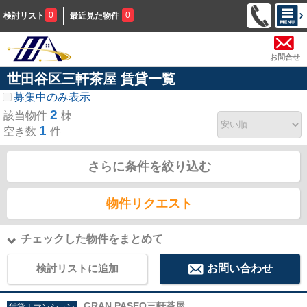
0
0
検討リスト
最近見た物件
お問合せ
世田谷区三軒茶屋 賃貸一覧
募集中のみ表示
2
該当物件
棟
1
空き数
件
さらに条件を絞り込む
物件リクエスト
チェックした物件をまとめて
検討リストに追加
お問い合わせ
GRAN PASEO三軒茶屋
賃貸｜マンション