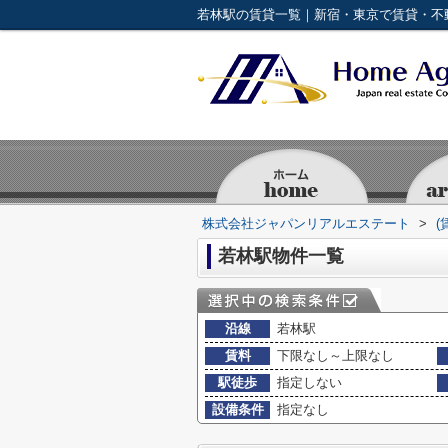
若林駅の賃貸一覧｜新宿・東京で賃貸・不
株式会社ジャパンリアルエステート
>
(
若林駅物件一覧
沿線
若林駅
賃料
下限なし～上限なし
駅徒歩
指定しない
設備条件
指定なし