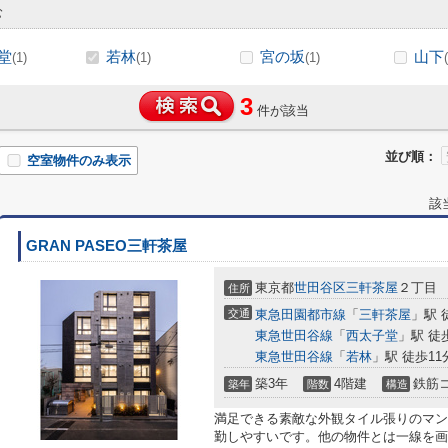
む
堂
若林
宮の坂
山下
(1)
(1)
(1)
3
件が該当
並び順：
空室物件のみ表示
該
GRAN PASEO三軒茶屋
東京都
世田谷区
三軒茶屋
２丁目
住所
交通
東急田園都市線
「
三軒茶屋
」駅 
東急世田谷線
「
西太子堂
」駅 徒
東急世田谷線
「
若林
」駅 徒歩11
築3年
4階建
鉄筋
築年
階数
構造
満足できる素敵な外観タイル張りのマン
勤しやすいです。他の物件とは一線を画