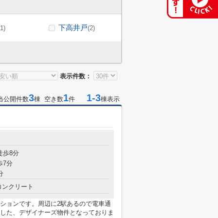
下高井戸
(1)
(2)
表示件数：
3
1
1-3
当公開件数
棟 空き数
件
棟表示
徒歩8分
歩7分
分
コンクリート
ションです。周辺に2駅あるので電車通
した、デザイナーズ物件となっておりま