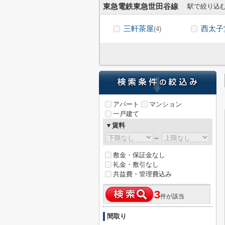
東急電鉄東急世田谷線
駅で絞り込
三軒茶屋
西太子
(4)
アパート
マンション
一戸建て
▼賃料
～
敷金・保証金なし
礼金・敷引なし
共益費・管理費込み
3
件が該当
間取り