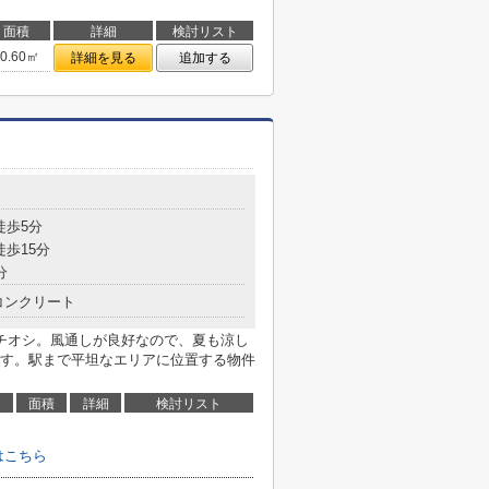
面積
詳細
検討リスト
40.60㎡
詳細を見る
追加する
徒歩5分
徒歩15分
分
コンクリート
のここがイチオシ。風通しが良好なので、夏も涼し
す。駅まで平坦なエリアに位置する物件
面積
詳細
検討リスト
せはこちら