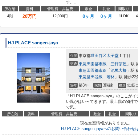
す。...
所在階
賃料
管理費・共益費
敷金
礼金
間取り
20
万円
0ヶ月
0ヶ月
4階
12,000円
1LDK
HJ PLACE sangen-jaya
東京都
世田谷区
太子堂
１丁目
住所
交通
東急田園都市線
「
三軒茶屋
」駅 
東急田園都市線
「
池尻大橋
」駅 
東急世田谷線
「
若林
」駅 徒歩22
築3年
3階建
鉄筋
築年
階数
構造
「HJ PLACE sangen-jaya」
い風がはいってきます。最上階の物件で
で気...
所在階
賃料
管理費・共益費
敷金
礼金
間取り
現在空室情報がありません。
HJ PLACE sangen-jayaへのお問い合わ