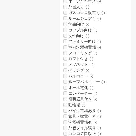
オープンハウス
(-)
外国人可
(-)
ガスコンロ設置可
(-)
ルームシェア可
(-)
学生向け
(-)
カップル向け
(-)
女性向け
(-)
ファミリー向け
(-)
室内洗濯機置場
(-)
フローリング
(-)
ロフト付き
(-)
メゾネット
(-)
ベランダ
(-)
バルコニー
(-)
ルーフバルコニー
(-)
オール電化
(-)
エレベーター
(-)
照明器具付き
(-)
駐輪場
(-)
バイク置場あり
(-)
家具・家電付き
(-)
洗濯機置場有
(-)
外観タイル張り
(-)
コンロ２口以上
(-)