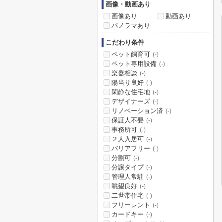
画像・動画あり
画像あり
動画あり
パノラマあり
こだわり条件
ペット飼育可
(-)
ペット専用設備
(-)
楽器相談
(-)
陽当り良好
(-)
閑静な住宅地
(-)
デザイナーズ
(-)
リノベーション済
(-)
保証人不要
(-)
事務所可
(-)
２人入居可
(-)
バリアフリー
(-)
分割可
(-)
分譲タイプ
(-)
管理人常駐
(-)
眺望良好
(-)
二世帯住宅
(-)
フリーレント
(-)
カードキー
(-)