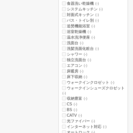
食器洗い乾燥機
(-)
システムキッチン
(-)
対面式キッチン
(-)
バス・トイレ別
(-)
追焚機能浴室
(-)
浴室乾燥機
(-)
温水洗浄便座
(-)
洗面台
(-)
洗髪洗面化粧台
(-)
シャワー
(-)
独立洗面台
(-)
エアコン
(-)
床暖房
(-)
床下収納
(-)
ウォークインクロゼット
(-)
ウォークインシューズクロゼット
(-)
収納豊富
(-)
CS
(-)
BS
(-)
CATV
(-)
光ファイバー
(-)
インターネット対応
(-)
オートロック
(-)