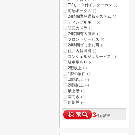
TVモニタ付インターホン
(-)
宅配ボックス
(-)
24時間緊急通報システム
(-)
ディンプルキー
(-)
防犯カメラ
(-)
24時間有人管理
(-)
フロントサービス
(-)
24時間ゴミ出し可
(-)
住戸内覧可能
(-)
コンシェルジュサービス
(-)
駐車場あり
(-)
2階以上
(-)
1階の物件
(-)
10階以上
(-)
20階以上
(-)
最上階
(-)
南向き
(-)
角部屋
(-)
3
件が該当