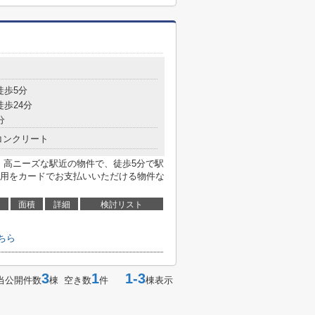
徒歩5分
徒歩24分
分
コンクリート
。高ニーズな駅近の物件で、徒歩5分で駅
用をカードでお支払いいただける物件な
面積
詳細
検討リスト
ちら
3
1
1-3
当公開件数
棟 空き数
件
棟表示