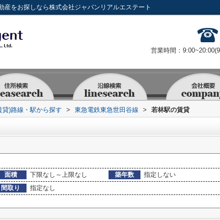
動産をお探しなら株式会社ジャパンリアルエステート
営業時間：9:00~20:00(
賃貸)路線・駅から探す
>
東急電鉄東急世田谷線
>
若林駅の賃貸
面積
下限なし～上限なし
築年数
指定しない
間取り
指定なし