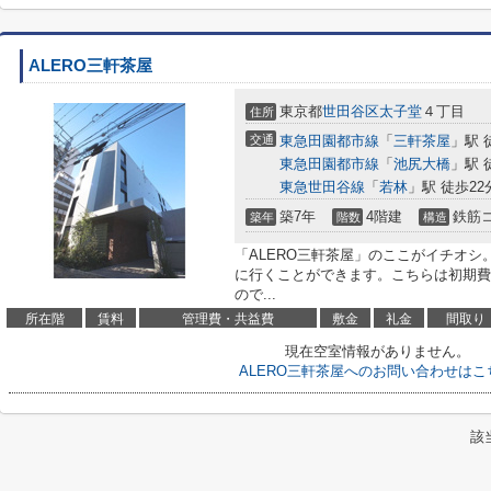
ALERO三軒茶屋
東京都
世田谷区
太子堂
４丁目
住所
交通
東急田園都市線
「
三軒茶屋
」駅 
東急田園都市線
「
池尻大橋
」駅 
東急世田谷線
「
若林
」駅 徒歩22
築7年
4階建
鉄筋
築年
階数
構造
「ALERO三軒茶屋」のここがイチオシ
に行くことができます。こちらは初期費
ので...
所在階
賃料
管理費・共益費
敷金
礼金
間取り
現在空室情報がありません。
ALERO三軒茶屋へのお問い合わせはこ
該