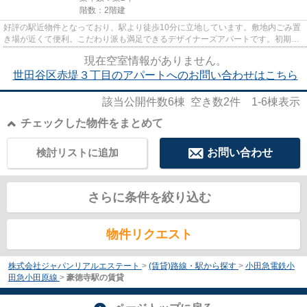
階数：2階建
好評の駅近物件となっており、駅より徒歩10分に立地しています。敷地内ごみ置
き場が近くて便利。こだわり派も満足できるデザイナーズアパートです。初期費
用のカード決済ができます。...
現在空室情報がありません。
世田谷区赤堤３丁目のアパートへのお問い合わせはこちら
該当公開件数
6
棟 空き数
2
件
1-6
棟表示
チェックした物件をまとめて
検討リストに追加
お問い合わせ
さらに条件を絞り込む
物件リクエスト
株式会社ジャパンリアルエステート
>
(賃貸)路線・駅から探す
>
小田急電鉄小
田急小田原線
>
豪徳寺駅の賃貸