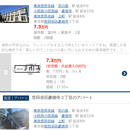
東急世田谷線
「
宮の坂
」駅 徒歩5分
小田急小田原線
「
豪徳寺
」駅 徒歩12分
東急世田谷線
「
上町
」駅 徒歩8分
東京都
世田谷区
豪徳寺
２丁目
7.3
万円
築年数：築5年 ｜募集中：
1室
階数：2階建
場所が平坦なのは、ランニングをする上で抑えたいポイントですね。風通しが良
好な物件です。新しいのでこだわりの多い方にもおすすめの築浅物件です。こち
らの物件はアパートです。メ...
7.3
万
円
(管理費・共益費 5,000円)
敷：7万円｜礼：0ヶ月
所在階：2階
間取り：1R
面積：27.32㎡
世田谷区豪徳寺２丁目のアパート
賃貸｜アパート
東急世田谷線
「
宮の坂
」駅 徒歩4分
小田急小田原線
「
豪徳寺
」駅 徒歩12分
東急世田谷線
「
上町
」駅 徒歩8分
東京都
世田谷区
豪徳寺
２丁目