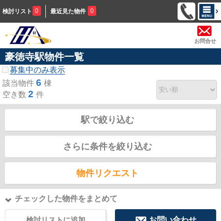
0
0
検討リスト
最近見た物件
お問合せ
豪徳寺駅物件一覧
募集中のみ表示
6
該当物件
棟
2
空き数
件
駅で絞り込む
さらに条件を絞り込む
物件リクエスト
チェックした物件をまとめて
検討リストに追加
お問い合わせ