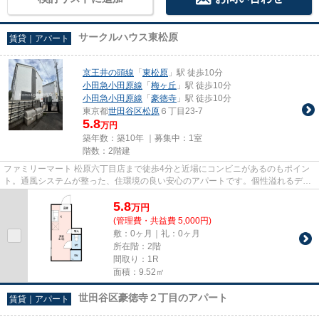
サークルハウス東松原
賃貸｜アパート
京王井の頭線
「
東松原
」駅 徒歩10分
小田急小田原線
「
梅ヶ丘
」駅 徒歩10分
小田急小田原線
「
豪徳寺
」駅 徒歩10分
東京都
世田谷区
松原
６丁目23-7
5.8
万円
築年数：築10年 ｜募集中：
1室
階数：2階建
ファミリーマート 松原六丁目店まで徒歩4分と近場にコンビニがあるのもポイン
ト。通風システムが整った、住環境の良い安心のアパートです。個性溢れるデザ
イナーズ物件はとても魅力的...
5.8
万
円
(管理費・共益費 5,000円)
敷：0ヶ月｜礼：0ヶ月
所在階：2階
間取り：1R
面積：9.52㎡
世田谷区豪徳寺２丁目のアパート
賃貸｜アパート