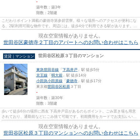
-
築年数：築3年
階数：2階建
こだわりポイント満載の豪徳寺第参碧雲寮。様々な場所へのアクセスが便利にな
る、2駅利用可能な物件です。周辺には、徒歩4分で利用できる駅があります。こ
ちらは初期費用をカードでお...
現在空室情報がありません。
世田谷区豪徳寺２丁目のアパートへのお問い合わせはこちら
世田谷区松原３丁目のマンション
賃貸｜マンション
東急世田谷線
「
下高井戸
」駅 徒歩5分
京王線
「
明大前
」駅 徒歩14分
小田急小田原線
「
豪徳寺
」駅 徒歩17分
東京都
世田谷区
松原
３丁目
-
築年数：築30年
階数：3階建
歩いて徒歩6分の場所に西友 下高井戸店があるのもポイント。ごみ置き場も用意
されており、通勤前などにごみ捨て可能です。初期費用をカードでお支払いいた
だけるので、カードで決済し...
現在空室情報がありません。
世田谷区松原３丁目のマンションへのお問い合わせはこちら