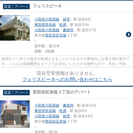
フェリスビーネ
賃貸｜アパート
小田急小田原線
「
経堂
」駅 徒歩8分
東急世田谷線
「
松原
」駅 徒歩15分
小田急小田原線
「
豪徳寺
」駅 徒歩17分
東京都
世田谷区
宮坂
３丁目
-
築年数：築11年
階数：2階建
面倒なゴミ捨ての負担を軽減させることができるのが敷地内ごみ置き場の魅力で
す。こちらは初期費用をカードでお支払いいただける物件なので、支払い手続き
の手間が省けます。ご利用可...
現在空室情報がありません。
フェリスビーネへのお問い合わせはこちら
世田谷区赤堤３丁目のアパート
賃貸｜アパート
小田急小田原線
「
豪徳寺
」駅 徒歩10分
東急世田谷線
「
松原
」駅 徒歩6分
小田急小田原線
「
経堂
」駅 徒歩14分
東京都
世田谷区
赤堤
３丁目
-
築年数：築2年