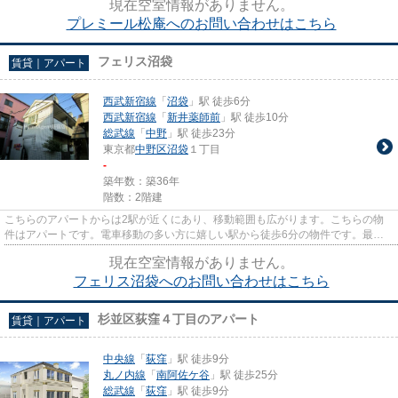
現在空室情報がありません。
プレミール松庵へのお問い合わせはこちら
フェリス沼袋
賃貸｜アパート
西武新宿線
「
沼袋
」駅 徒歩6分
西武新宿線
「
新井薬師前
」駅 徒歩10分
総武線
「
中野
」駅 徒歩23分
東京都
中野区
沼袋
１丁目
-
築年数：築36年
階数：2階建
こちらのアパートからは2駅が近くにあり、移動範囲も広がります。こちらの物
件はアパートです。電車移動の多い方に嬉しい駅から徒歩6分の物件です。最上
階の物件です。Home Agent新宿...
現在空室情報がありません。
フェリス沼袋へのお問い合わせはこちら
杉並区荻窪４丁目のアパート
賃貸｜アパート
中央線
「
荻窪
」駅 徒歩9分
丸ノ内線
「
南阿佐ケ谷
」駅 徒歩25分
総武線
「
荻窪
」駅 徒歩9分