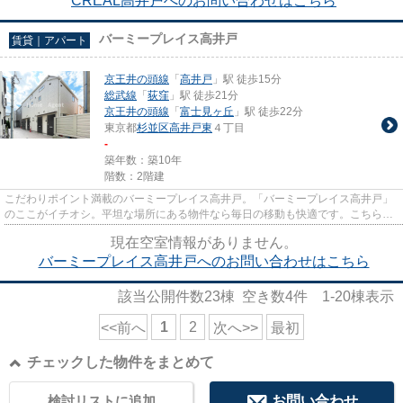
CREAL高井戸へのお問い合わせはこちら
バーミープレイス高井戸
賃貸｜アパート
京王井の頭線
「
高井戸
」駅 徒歩15分
総武線
「
荻窪
」駅 徒歩21分
京王井の頭線
「
富士見ヶ丘
」駅 徒歩22分
東京都
杉並区
高井戸東
４丁目
-
築年数：築10年
階数：2階建
こだわりポイント満載のバーミープレイス高井戸。「バーミープレイス高井戸」
のここがイチオシ。平坦な場所にある物件なら毎日の移動も快適です。こちらは
初期費用をカードでお支払い...
現在空室情報がありません。
バーミープレイス高井戸へのお問い合わせはこちら
該当公開件数
23
棟 空き数
4
件
1-20
棟表示
1
2
<<前へ
次へ>>
最初
チェックした物件をまとめて
検討リストに追加
お問い合わせ