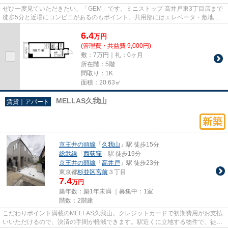
ぜひ一度見ていただきたい、「GEM」です。ミニストップ 高井戸東3丁目店まで
徒歩5分と近場にコンビニがあるのもポイント。共用部にはエレベータ・敷地内
ごみ置き場など様々な設備やサ...
6.4
万
円
(管理費・共益費 9,000円)
敷：7万円｜礼：0ヶ月
所在階：5階
間取り：1K
面積：20.63㎡
MELLAS久我山
賃貸｜アパート
京王井の頭線
「
久我山
」駅 徒歩15分
総武線
「
西荻窪
」駅 徒歩19分
京王井の頭線
「
高井戸
」駅 徒歩23分
東京都
杉並区
宮前
３丁目
7.4
万円
築年数：築1年未満 ｜募集中：
1室
階数：2階建
こだわりポイント満載のMELLAS久我山。クレジットカードで初期費用がお支払
いいただけるので、決済の手間が軽減できます。駅近くに立地する物件で、徒歩