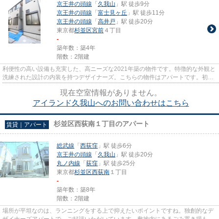
京王井の頭線
「
久我山
」駅 徒歩9分
京王井の頭線
「
富士見ヶ丘
」駅 徒歩11分
京王井の頭線
「
高井戸
」駅 徒歩20分
東京都
杉並区
宮前
４丁目
-
築年数：築4年
階数：2階建
利便性の高い設備も充実した、高ニーズな2021年築の物件です。特徴的な外観と
洗練された設計の内装を持つデザイナーズ。こちらの物件はアパートです。初期
費用はカードで決済いただけ...
現在空室情報がありません。
アイランド久我山へのお問い合わせはこちら
杉並区西荻南１丁目のアパート
賃貸｜アパート
総武線
「
西荻窪
」駅 徒歩6分
京王井の頭線
「
久我山
」駅 徒歩20分
丸ノ内線
「
荻窪
」駅 徒歩25分
東京都
杉並区
西荻南
１丁目
-
築年数：築8年
階数：2階建
場所が平坦なのは、ランニングをする上で抑えたいポイントですね。独創的なデ
ザイナーズアパートで、ご好評いただいています。敷地内にあるごみ置き場も自