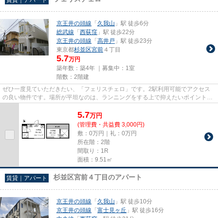
京王井の頭線
「
久我山
」駅 徒歩6分
総武線
「
西荻窪
」駅 徒歩22分
京王井の頭線
「
高井戸
」駅 徒歩23分
東京都
杉並区
宮前
４丁目
5.7
万円
築年数：築4年 ｜募集中：
1室
階数：2階建
ぜひ一度見ていただきたい、「フェリスチェロ」です。2駅利用可能でアクセス
の良い物件です。場所が平坦なのは、ランニングをする上で抑えたいポイントで
すね。駅まで徒歩6分なので、...
5.7
万
円
(管理費・共益費 3,000円)
敷：0万円｜礼：0万円
所在階：2階
間取り：1R
面積：9.51㎡
杉並区宮前４丁目のアパート
賃貸｜アパート
京王井の頭線
「
久我山
」駅 徒歩10分
京王井の頭線
「
富士見ヶ丘
」駅 徒歩16分