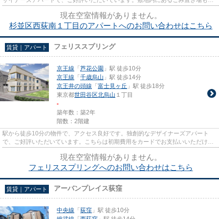
由に使うことができます。高...
現在空室情報がありません。
杉並区西荻南１丁目のアパートへのお問い合わせはこちら
フェリススプリング
賃貸｜アパート
京王線
「
芦花公園
」駅 徒歩10分
京王線
「
千歳烏山
」駅 徒歩14分
京王井の頭線
「
富士見ヶ丘
」駅 徒歩18分
東京都
世田谷区
北烏山
１丁目
-
築年数：築2年
階数：2階建
駅から徒歩10分の物件で、アクセス良好です。独創的なデザイナーズアパート
で、ご好評いただいています。こちらは初期費用をカードでお支払いいただける
物件です。アレルギー予防に適...
現在空室情報がありません。
フェリススプリングへのお問い合わせはこちら
アーバンプレイス荻窪
賃貸｜アパート
中央線
「
荻窪
」駅 徒歩10分
総武線
「
西荻窪
」駅 徒歩14分