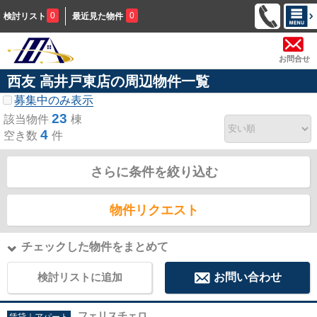
0
0
検討リスト
最近見た物件
お問合せ
西友 高井戸東店の周辺物件一覧
募集中のみ表示
23
該当物件
棟
4
空き数
件
さらに条件を絞り込む
物件リクエスト
チェックした物件をまとめて
検討リストに追加
お問い合わせ
フェリスチェロ
賃貸｜アパート