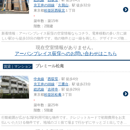
京王井の頭線
「
久我山
」駅 徒歩32分
東京都
杉並区
西荻北
１丁目
-
築年数：築15年
階数：2階建
新着情報：アーバンプレイス荻窪の空室情報ならコチラ。電車移動の多い方に嬉
しい駅から徒歩10分の物件です。他の物件とは一線を画した、デザイナーズ物件
となっております。こちらは...
現在空室情報がありません。
アーバンプレイス荻窪へのお問い合わせはこちら
プレミール松庵
賃貸｜マンション
中央線
「
西荻窪
」駅 徒歩4分
京王井の頭線
「
三鷹台
」駅 徒歩23分
総武線
「
吉祥寺
」駅 徒歩29分
東京都
杉並区
松庵
３丁目
-
築年数：築25年
階数：5階建
行動範囲が広がる2駅利用可能な物件です。クレジットカードで初期費用をお支
払いいただける物件です。地域のゴミ捨て場まで行かずにサッとゴミ出しできる
ように、共用部にゴミ捨て場を...