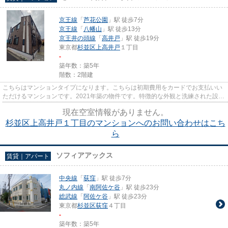
京王線
「
芦花公園
」駅 徒歩7分
京王線
「
八幡山
」駅 徒歩13分
京王井の頭線
「
高井戸
」駅 徒歩19分
東京都
杉並区
上高井戸
１丁目
-
築年数：築5年
階数：2階建
こちらはマンションタイプになります。こちらは初期費用をカードでお支払いい
ただけるマンションです。2021年築の物件です。特徴的な外観と洗練された設計
の内装を持つデザイナーズ。H...
現在空室情報がありません。
杉並区上高井戸１丁目のマンションへのお問い合わせはこち
ら
ソフィアアックス
賃貸｜アパート
中央線
「
荻窪
」駅 徒歩7分
丸ノ内線
「
南阿佐ケ谷
」駅 徒歩23分
総武線
「
阿佐ケ谷
」駅 徒歩23分
東京都
杉並区
荻窪
４丁目
-
築年数：築5年