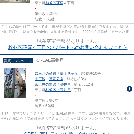
東京都
杉並区
荻窪
４丁目
-
築年数：築4年
階数：2階建
こちらの物件はアパートです。道が平坦だと買い物も快適にできますね。幅広い
層に好評な、駅から徒歩9分に立地する物件です。2022年5月完成、まだまだ新し
い築浅物件。home@room-agent...
現在空室情報がありません。
杉並区荻窪４丁目のアパートへのお問い合わせはこちら
CREAL高井戸
賃貸｜マンション
京王井の頭線
「
富士見ヶ丘
」駅 徒歩10分
京王線
「
芦花公園
」駅 徒歩13分
京王井の頭線
「
高井戸
」駅 徒歩12分
東京都
杉並区
上高井戸
２丁目
-
築年数：築8年
階数：5階建
ぜひ一度見ていただきたい、「CREAL高井戸」です。2駅利用可能なので、用途
や行き先に応じて経路を選択できます。こちらはマンションタイプになります。
しっかりとした造りが自慢の築8...
現在空室情報がありません。