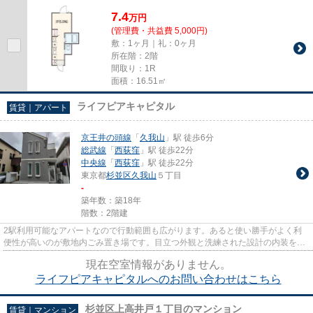
15分程でアクセスできます。行...
7.4
万
円
(管理費・共益費 5,000円)
敷：1ヶ月｜礼：0ヶ月
所在階：2階
間取り：1R
面積：16.51㎡
ライフピアキャピタル
賃貸｜アパート
京王井の頭線
「
久我山
」駅 徒歩6分
総武線
「
西荻窪
」駅 徒歩22分
中央線
「
西荻窪
」駅 徒歩22分
東京都
杉並区
久我山
５丁目
-
築年数：築18年
階数：2階建
2駅利用可能なアパートなので行動範囲も広がります。あると使い勝手がよく利
便性が高いのが敷地内ごみ置き場です。目立つ外観と洗練された設計の内装を持
つデザイナーズ。シンプルなが...
現在空室情報がありません。
ライフピアキャピタルへのお問い合わせはこちら
杉並区上高井戸１丁目のマンション
賃貸｜マンション