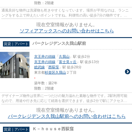
階数：2階建
通風良好な物件は洗濯物も乾きやすくなっています。場所が平坦なのは、ランニ
ングをする上で抑えたいポイントですね。利便性の高い徒歩7分の物件です。こ
ちらの物件はアパートです。ho...
現在空室情報がありません。
ソフィアアックスへのお問い合わせはこちら
パークレジデンス久我山駅前
賃貸｜アパート
京王井の頭線
「
久我山
」駅 徒歩2分
京王井の頭線
「
富士見ヶ丘
」駅 徒歩13分
総武線
「
西荻窪
」駅 徒歩28分
東京都
杉並区
久我山
２丁目
-
築年数：築2年
階数：2階建
デザイナーズ物件は世界に一つだけの魅力溢れた素敵な物件です。2駅利用可能
なので、用途や行き先に応じて経路を選択できます。徒歩2分で駅にアクセスで
きる物件です。築浅で、設備も...
現在空室情報がありません。
パークレジデンス久我山駅前へのお問い合わせはこちら
Ｋ－ｈｏｕｓｅ西荻窪
賃貸｜アパート