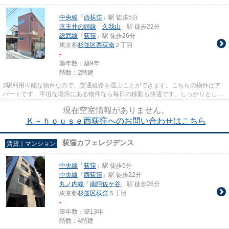
中央線
「
西荻窪
」駅 徒歩5分
京王井の頭線
「
久我山
」駅 徒歩22分
総武線
「
荻窪
」駅 徒歩26分
東京都
杉並区
西荻南
２丁目
-
築年数：築9年
階数：2階建
2駅利用可能な物件なので、交通経路を選ぶことができます。こちらの物件はア
パートです。平坦な場所にある物件なら毎日の移動も快適です。しっかりとした
造りが自慢の築7年の物件。hom...
現在空室情報がありません。
Ｋ－ｈｏｕｓｅ西荻窪へのお問い合わせはこちら
荻窪カフェレジデンス
賃貸｜マンション
中央線
「
荻窪
」駅 徒歩5分
中央線
「
西荻窪
」駅 徒歩22分
丸ノ内線
「
南阿佐ケ谷
」駅 徒歩26分
東京都
杉並区
荻窪
５丁目
-
築年数：築13年
階数：4階建