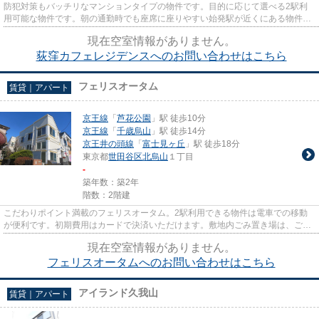
防犯対策もバッチリなマンションタイプの物件です。目的に応じて選べる2駅利
用可能な物件です。朝の通勤時でも座席に座りやすい始発駅が近くにある物件で
す。こちらは初期費用をカード...
現在空室情報がありません。
荻窪カフェレジデンスへのお問い合わせはこちら
フェリスオータム
賃貸｜アパート
京王線
「
芦花公園
」駅 徒歩10分
京王線
「
千歳烏山
」駅 徒歩14分
京王井の頭線
「
富士見ヶ丘
」駅 徒歩18分
東京都
世田谷区
北烏山
１丁目
-
築年数：築2年
階数：2階建
こだわりポイント満載のフェリスオータム。2駅利用できる物件は電車での移動
が便利です。初期費用はカードで決済いただけます。敷地内ごみ置き場は、ごみ
を捨てる手間を減らしてくれま...
現在空室情報がありません。
フェリスオータムへのお問い合わせはこちら
アイランド久我山
賃貸｜アパート