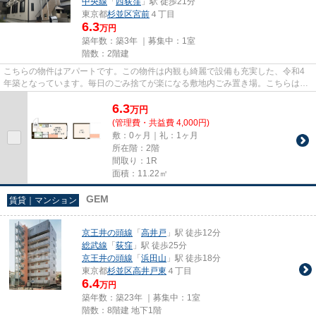
中央線
「
西荻窪
」駅 徒歩21分
東京都
杉並区
宮前
４丁目
6.3
万円
築年数：築3年 ｜募集中：
1室
階数：2階建
こちらの物件はアパートです。この物件は内観も綺麗で設備も充実した、令和4
年築となっています。毎日のごみ捨てが楽になる敷地内ごみ置き場。こちらは初
期費用をカードでお支払いいた...
6.3
万
円
(管理費・共益費 4,000円)
敷：0ヶ月｜礼：1ヶ月
所在階：2階
間取り：1R
面積：11.22㎡
GEM
賃貸｜マンション
京王井の頭線
「
高井戸
」駅 徒歩12分
総武線
「
荻窪
」駅 徒歩25分
京王井の頭線
「
浜田山
」駅 徒歩18分
東京都
杉並区
高井戸東
４丁目
6.4
万円
築年数：築23年 ｜募集中：
1室
階数：8階建 地下1階