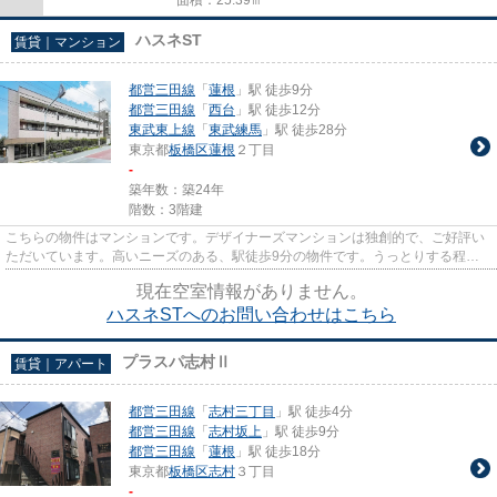
ハスネST
賃貸｜マンション
都営三田線
「
蓮根
」駅 徒歩9分
都営三田線
「
西台
」駅 徒歩12分
東武東上線
「
東武練馬
」駅 徒歩28分
東京都
板橋区
蓮根
２丁目
-
築年数：築24年
階数：3階建
こちらの物件はマンションです。デザイナーズマンションは独創的で、ご好評い
ただいています。高いニーズのある、駅徒歩9分の物件です。うっとりする程綺
麗な景色を眺められる、誰もが...
現在空室情報がありません。
ハスネSTへのお問い合わせはこちら
プラスパ志村Ⅱ
賃貸｜アパート
都営三田線
「
志村三丁目
」駅 徒歩4分
都営三田線
「
志村坂上
」駅 徒歩9分
都営三田線
「
蓮根
」駅 徒歩18分
東京都
板橋区
志村
３丁目
-