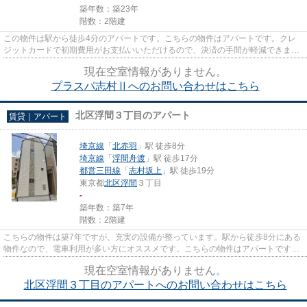
築年数：築23年
階数：2階建
この物件は駅から徒歩4分のアパートです。こちらの物件はアパートです。クレ
ジットカードで初期費用がお支払いいただけるので、決済の手間が軽減できま
す。ご利用可能な駅が2つあり、...
現在空室情報がありません。
プラスパ志村Ⅱへのお問い合わせはこちら
北区浮間３丁目のアパート
賃貸｜アパート
埼京線
「
北赤羽
」駅 徒歩8分
埼京線
「
浮間舟渡
」駅 徒歩17分
都営三田線
「
志村坂上
」駅 徒歩19分
東京都
北区
浮間
３丁目
-
築年数：築7年
階数：2階建
こちらの物件は築7年ですが、充実の設備が整っています。駅から徒歩8分にある
物件なので、電車利用が多い方にオススメです。こちらの物件はアパートです。
2駅利用可能でアクセスの良い...
現在空室情報がありません。
北区浮間３丁目のアパートへのお問い合わせはこちら