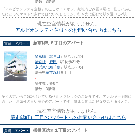
階数：3階建
「アルビオンシティ蓮根」のここがイチオシ。敷地内ごみ置き場は、忙しいあな
たにとってマストな条件ではないでしょうか。行き先に応じて駅を選べる2駅利
用可能なアパートです。築9年...
現在空室情報がありません。
アルビオンシティ蓮根へのお問い合わせはこちら
蕨市錦町５丁目のアパート
賃貸｜アパート
埼京線
「
北戸田
」駅 徒歩14分
埼京線
「
戸田
」駅 徒歩21分
京浜東北線
「
蕨
」駅 徒歩28分
埼玉県
蕨市
錦町
５丁目
-
築年数：築8年
階数：3階建
多くの方からご好評頂いているベルクラシックのご紹介です。アレルギー予防に
適した、通気性の良い安心のアパートです。健康な体は新鮮な空気を吸うところ
から。2駅利用できるアパート...
現在空室情報がありません。
蕨市錦町５丁目のアパートへのお問い合わせはこちら
板橋区徳丸１丁目のアパート
賃貸｜アパート