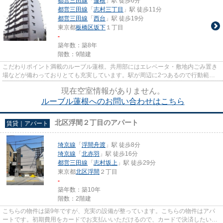
都営三田線
「
蓮根
」駅 徒歩6分
都営三田線
「
志村三丁目
」駅 徒歩11分
都営三田線
「
西台
」駅 徒歩19分
東京都
板橋区
坂下
１丁目
-
築年数：築8年
階数：9階建
こだわりポイント満載のルーブル蓮根。共用部にはエレベータ・敷地内ごみ置き
場などが備わっておりとても充実しています。駅が周辺に2つあるので行動範囲
が広がります。外観タイル張り...
現在空室情報がありません。
ルーブル蓮根へのお問い合わせはこちら
北区浮間２丁目のアパート
賃貸｜アパート
埼京線
「
浮間舟渡
」駅 徒歩8分
埼京線
「
北赤羽
」駅 徒歩16分
都営三田線
「
志村坂上
」駅 徒歩29分
東京都
北区
浮間
２丁目
-
築年数：築10年
階数：2階建
こちらの物件は築9年ですが、充実の設備が整っています。こちらの物件はアパ
ートです。初期費用をカードでお支払いいただけるので、カードで決済したい方