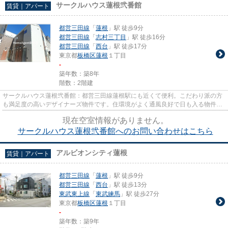
サークルハウス蓮根弐番館
賃貸｜アパート
都営三田線
「
蓮根
」駅 徒歩9分
都営三田線
「
志村三丁目
」駅 徒歩16分
都営三田線
「
西台
」駅 徒歩17分
東京都
板橋区
蓮根
１丁目
-
築年数：築8年
階数：2階建
サークルハウス蓮根弐番館：都営三田線蓮根駅にも近くて便利。こだわり派の方
も満足度の高いデザイナーズ物件です。住環境がよく通風良好で日も入る物件を
ご提供します。駅から徒歩9分...
現在空室情報がありません。
サークルハウス蓮根弐番館へのお問い合わせはこちら
アルビオンシティ蓮根
賃貸｜アパート
都営三田線
「
蓮根
」駅 徒歩9分
都営三田線
「
西台
」駅 徒歩13分
東武東上線
「
東武練馬
」駅 徒歩27分
東京都
板橋区
蓮根
１丁目
-
築年数：築9年