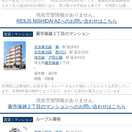
ぜひ一度見ていただきたい、「REILIS NISHIDAI AZ」です。板橋西台駅前郵便局
もすぐ近く(徒歩6分)の場所にあり、受け取りや手続きも楽です。共用部には敷地
内ごみ置き場・エレベータな...
現在空室情報がありません。
REILIS NISHIDAI AZへのお問い合わせはこちら
蕨市塚越２丁目のマンション
賃貸｜マンション
京浜東北線
「
蕨
」駅 徒歩9分
京浜東北線
「
西川口
」駅 徒歩19分
埼京線
「
戸田公園
」駅 徒歩41分
埼玉県
蕨市
塚越
２丁目
-
築年数：築2年
階数：6階建
共用部には敷地内ごみ置き場・エレベータなどが備わっておりとても充実してい
ます。令和6年築の物件となっており、きれいな室内が魅力となっています。場
所が平坦なのは、ランニングを...
現在空室情報がありません。
蕨市塚越２丁目のマンションへのお問い合わせはこちら
ルーブル蓮根
賃貸｜マンション