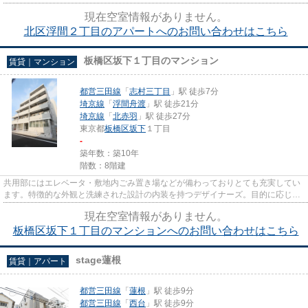
にもおすすめです。特徴的な外...
現在空室情報がありません。
北区浮間２丁目のアパートへのお問い合わせはこちら
板橋区坂下１丁目のマンション
賃貸｜マンション
都営三田線
「
志村三丁目
」駅 徒歩7分
埼京線
「
浮間舟渡
」駅 徒歩21分
埼京線
「
北赤羽
」駅 徒歩27分
東京都
板橋区
坂下
１丁目
-
築年数：築10年
階数：8階建
共用部にはエレベータ・敷地内ごみ置き場などが備わっておりとても充実してい
ます。特徴的な外観と洗練された設計の内装を持つデザイナーズ。目的に応じて
駅を選べることが、2駅利用で...
現在空室情報がありません。
板橋区坂下１丁目のマンションへのお問い合わせはこちら
stage蓮根
賃貸｜アパート
都営三田線
「
蓮根
」駅 徒歩9分
都営三田線
「
西台
」駅 徒歩9分