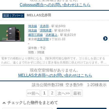
Colossus西台へのお問い合わせはこちら
MELLAS北赤羽
賃貸｜アパート
埼京線
「
北赤羽
」駅 徒歩9分
埼京線
「
浮間舟渡
」駅 徒歩15分
都営三田線
「
志村坂上
」駅 徒歩21分
東京都
北区
浮間
３丁目11-10
-
築年数：予定
階数：3階建
電車での移動がより便利になる、2駅利用可能な物件です。ゴミ出しを楽にする
ために、遠くまで行かずに済むゴミ置き場を共用部に供え付けております。平坦
な場所にある物件なら毎日の移...
現在空室情報がありません。
MELLAS北赤羽へのお問い合わせはこちら
該当公開件数
22
棟 空き数
5
件
1-20
棟表示
1
2
<<前へ
次へ>>
最初
チェックした物件をまとめて