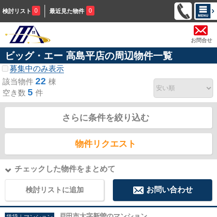
0
0
検討リスト
最近見た物件
お問合せ
ビッグ・エー 高島平店の周辺物件一覧
募集中のみ表示
22
該当物件
棟
5
空き数
件
さらに条件を絞り込む
物件リクエスト
チェックした物件をまとめて
検討リストに追加
お問い合わせ
戸田市大字新曽のマンション
賃貸｜マンション