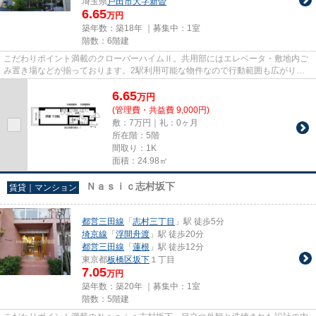
埼玉県
戸田市
大字新曽
6.65
万円
築年数：築18年 ｜募集中：
1室
階数：6階建
こだわりポイント満載のクローバーハイムⅡ。共用部にはエレベータ・敷地内ご
み置き場などが揃っております。2駅利用可能な物件なので行動範囲も広がりま
す。こちらの物件はマンション...
6.65
万
円
(管理費・共益費 9,000円)
敷：7万円｜礼：0ヶ月
所在階：5階
間取り：1K
面積：24.98㎡
Ｎａｓｉｃ志村坂下
賃貸｜マンション
都営三田線
「
志村三丁目
」駅 徒歩5分
埼京線
「
浮間舟渡
」駅 徒歩20分
都営三田線
「
蓮根
」駅 徒歩12分
東京都
板橋区
坂下
１丁目
7.05
万円
築年数：築20年 ｜募集中：
1室
階数：5階建