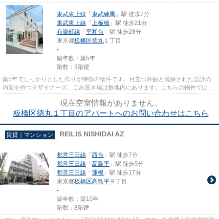
東武東上線
「
東武練馬
」駅 徒歩7分
東武東上線
「
上板橋
」駅 徒歩21分
有楽町線
「
平和台
」駅 徒歩28分
東京都
板橋区
徳丸
１丁目
-
築年数：築5年
階数：3階建
築5年でしっかりとした作りが特徴の物件です。目立つ外観と洗練された設計の
内装を持つデザイナーズ。ごみ置き場は敷地内にあります。こちらの物件では初
期費用をカードでお支払いいた...
現在空室情報がありません。
板橋区徳丸１丁目のアパートへのお問い合わせはこちら
REILIS NISHIDAI AZ
賃貸｜マンション
都営三田線
「
西台
」駅 徒歩7分
都営三田線
「
高島平
」駅 徒歩9分
都営三田線
「
蓮根
」駅 徒歩17分
東京都
板橋区
高島平
９丁目
-
築年数：築10年
階数：8階建