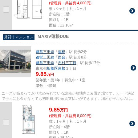
(管理費・共益費 4,000円)
敷：0ヶ月｜礼：1ヶ月
所在階：1階
間取り：1R
面積：12.10㎡
MAXIV蓮根DUE
賃貸｜マンション
都営三田線
「
蓮根
」駅 徒歩2分
都営三田線
「
西台
」駅 徒歩8分
都営三田線
「
志村三丁目
」駅 徒歩17分
東京都
板橋区
蓮根
３丁目
9.85
万円
築年数：築1年 ｜募集中：
1室
階数：4階建
ニーズが高まっており求められている設備が敷地内ごみ置き場です。カード決済
で手元にお金がなくても初期費用や家賃支払いができます。場所が平坦なのは、
ランニングをする上で抑えた...
9.85
万
円
(管理費・共益費 8,000円)
敷：1ヶ月｜礼：1ヶ月
所在階：4階
間取り：1K
面積：25.39㎡