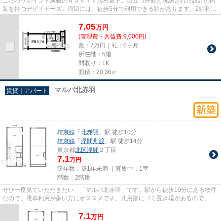
こだわりポイント満載のＮａｓｉｃ志村坂下。目立つ外観と洗練された設計の内
装を持つデザイナーズ。周辺には、徒歩5分で利用できる駅があります。2駅利用
可能なアクセスの良いマンシ...
7.05
万
円
(管理費・共益費 9,000円)
敷：7万円｜礼：0ヶ月
所在階：5階
間取り：1K
面積：20.36㎡
マルバ北赤羽
賃貸｜アパート
埼京線
「
北赤羽
」駅 徒歩10分
埼京線
「
浮間舟渡
」駅 徒歩14分
東京都
北区
浮間
２丁目
7.1
万円
築年数：築1年未満 ｜募集中：
1室
階数：2階建
ぜひ一度見ていただきたい、「マルバ北赤羽」です。駅から徒歩10分にある物件
なので、電車利用が多い方にオススメです。共用部にゴミ置き場があるので、外
部の人にごみを見られたり持...
7.1
万
円