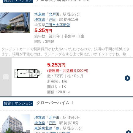
埼京線
「
北戸田
」駅 徒歩9分
埼京線
「
戸田
」駅 徒歩11分
埼玉県
戸田市
大字新曽
5.25
万円
築年数：築23年 ｜募集中：
1室
階数：3階建
クレジットカードで初期費用がお支払いいただけるので、決済の手間が軽減でき
ます。場所が平坦なのは、ランニングをする上で抑えたいポイントですね。敷地
内ごみ置き場つきの物件は最...
5.25
万
円
(管理費・共益費 9,000円)
敷：7万円｜礼：0ヶ月
所在階：1階
間取り：1K
面積：20.81㎡
クローバーハイムⅡ
賃貸｜マンション
埼京線
「
北戸田
」駅 徒歩5分
埼京線
「
戸田
」駅 徒歩18分
京浜東北線
「
蕨
」駅 徒歩36分