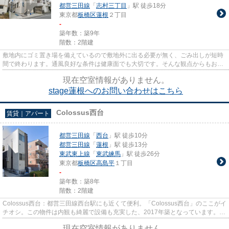
都営三田線
「
志村三丁目
」駅 徒歩18分
東京都
板橋区
蓮根
２丁目
-
築年数：築9年
階数：2階建
敷地内にゴミ置き場を備えているので敷地外に出る必要が無く、ごみ出しが短時
間で終わります。通風良好な条件は健康面でも大切です。そんな観点からもおす
すめの物件をご提供します。2...
現在空室情報がありません。
stage蓮根へのお問い合わせはこちら
Colossus西台
賃貸｜アパート
都営三田線
「
西台
」駅 徒歩10分
都営三田線
「
蓮根
」駅 徒歩13分
東武東上線
「
東武練馬
」駅 徒歩26分
東京都
板橋区
高島平
１丁目
-
築年数：築8年
階数：2階建
Colossus西台：都営三田線西台駅にも近くて便利。「Colossus西台」のここがイ
チオシ。この物件は内観も綺麗で設備も充実した、2017年築となっています。ク
レジットカードで初期費用が...
現在空室情報がありません。