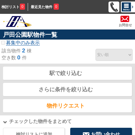
0
0
検討リスト
最近見た物件
お問合せ
戸田公園駅物件一覧
募集中のみ表示
2
該当物件
棟
0
空き数
件
駅で絞り込む
さらに条件を絞り込む
物件リクエスト
チェックした物件をまとめて
検討リストに追加
お問い合わせ