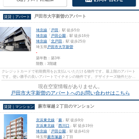
戸田市大字新曽のアパート
賃貸｜アパート
埼京線
「
戸田
」駅 徒歩5分
埼京線
「
戸田公園
」駅 徒歩16分
埼京線
「
北戸田
」駅 徒歩25分
埼玉県
戸田市
大字新曽
-
築年数：築3年
階数：3階建
クレジットカードで初期費用をお支払いいただける物件です。最上階のアパート
です。使い勝手の良いアパートでイチオシの物件です。デザイナーズ物件だから
こそ、外見だけでなく機能性...
現在空室情報がありません。
戸田市大字新曽のアパートへのお問い合わせはこちら
蕨市塚越２丁目のマンション
賃貸｜マンション
京浜東北線
「
蕨
」駅 徒歩9分
京浜東北線
「
西川口
」駅 徒歩19分
埼京線
「
戸田公園
」駅 徒歩41分
埼玉県
蕨市
塚越
２丁目