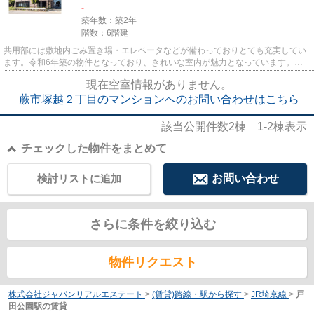
-
築年数：築2年
階数：6階建
共用部には敷地内ごみ置き場・エレベータなどが備わっておりとても充実してい
ます。令和6年築の物件となっており、きれいな室内が魅力となっています。場
所が平坦なのは、ランニングを...
現在空室情報がありません。
蕨市塚越２丁目のマンションへのお問い合わせはこちら
該当公開件数
2
棟
1-2
棟表示
チェックした物件をまとめて
検討リストに追加
お問い合わせ
さらに条件を絞り込む
物件リクエスト
株式会社ジャパンリアルエステート
>
(賃貸)路線・駅から探す
>
JR埼京線
>
戸
田公園駅の賃貸