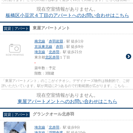
用をカードでお支払いいただけ...
現在空室情報がありません。
板橋区小豆沢４丁目のアパートへのお問い合わせはこちら
東屋アパートメント
賃貸｜アパート
南北線
「
赤羽岩淵
」駅 徒歩1分
京浜東北線
「
赤羽
」駅 徒歩9分
埼京線
「
北赤羽
」駅 徒歩21分
東京都
北区
赤羽
１丁目
-
築年数：予定
階数：3階建
「東屋アパートメント」のここがイチオシ。デザイナーズ物件は独創的で、ご好
評いただいています。駅が周辺に2つあるので行動範囲が広がります。こちらの
物件では初期費用をカードでお...
現在空室情報がありません。
東屋アパートメントへのお問い合わせはこちら
グランクオール北赤羽
賃貸｜アパート
埼京線
「
北赤羽
」駅 徒歩9分
埼京線
「
浮間舟渡
」駅 徒歩10分