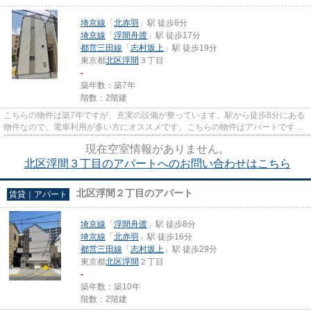
埼京線
「
北赤羽
」駅 徒歩8分
埼京線
「
浮間舟渡
」駅 徒歩17分
都営三田線
「
志村坂上
」駅 徒歩19分
東京都
北区
浮間
３丁目
-
築年数：築7年
階数：2階建
こちらの物件は築7年ですが、充実の設備が整っています。駅から徒歩8分にある
物件なので、電車利用が多い方にオススメです。こちらの物件はアパートです。
2駅利用可能でアクセスの良い...
現在空室情報がありません。
北区浮間３丁目のアパートへのお問い合わせはこちら
北区浮間２丁目のアパート
賃貸｜アパート
埼京線
「
浮間舟渡
」駅 徒歩8分
埼京線
「
北赤羽
」駅 徒歩16分
都営三田線
「
志村坂上
」駅 徒歩29分
東京都
北区
浮間
２丁目
-
築年数：築10年
階数：2階建