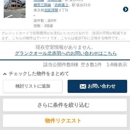
都営三田線
「
志村坂上
」駅 徒歩21分
東京都
北区
浮間
３丁目
-
築年数：築6年
階数：3階建
クレジットカードで初期費用がお支払いいただけるので、決済の手間が軽減でき
ます。こちらの物件はアパートです。こちらは徒歩7分に立地する物件です。駅
まで平坦な場所に位置する物件...
現在空室情報がありません。
グランクオール北赤羽へのお問い合わせはこちら
該当公開件数
8
棟 空き数
1
件
1-8
棟表示
チェックした物件をまとめて
検討リストに追加
お問い合わせ
さらに条件を絞り込む
物件リクエスト