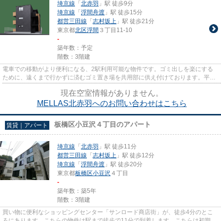
埼京線
「
北赤羽
」駅 徒歩9分
埼京線
「
浮間舟渡
」駅 徒歩15分
都営三田線
「
志村坂上
」駅 徒歩21分
東京都
北区
浮間
３丁目11-10
-
築年数：予定
階数：3階建
電車での移動がより便利になる、2駅利用可能な物件です。ゴミ出しを楽にする
ために、遠くまで行かずに済むゴミ置き場を共用部に供え付けております。平坦
な場所にある物件なら毎日の移...
現在空室情報がありません。
MELLAS北赤羽へのお問い合わせはこちら
板橋区小豆沢４丁目のアパート
賃貸｜アパート
埼京線
「
北赤羽
」駅 徒歩11分
都営三田線
「
志村坂上
」駅 徒歩12分
埼京線
「
浮間舟渡
」駅 徒歩20分
東京都
板橋区
小豆沢
４丁目
-
築年数：築5年
階数：3階建
買い物に便利なショッピングセンター「サンロード商店街」が、徒歩4分のとこ
ろにあります。こちらの物件は駅まで徒歩で11分で到着します。こちらは初期費