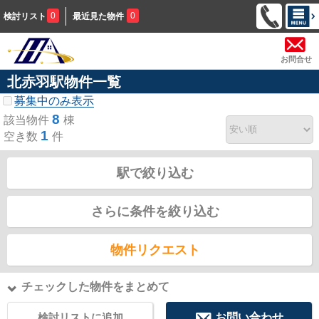
0
0
検討リスト
最近見た物件
お問合せ
北赤羽駅物件一覧
募集中のみ表示
8
該当物件
棟
1
空き数
件
駅で絞り込む
さらに条件を絞り込む
物件リクエスト
チェックした物件をまとめて
検討リストに追加
お問い合わせ