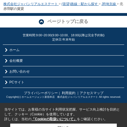
株式会社ジャパンリアルエステート
>
(賃貸)路線・駅から探す
>
JR埼京線
>
北
赤羽駅の賃貸
ページトップに戻る
営業時間:9:00~20:00(9:00~10:00、18:00以降は完全予約制)
定休日:年末年始
ホーム
会社概要
お問い合わせ
PCサイト
プライバシーポリシー
利用規約
｜アクセスマップ
｜
Copyright(c) ホームエージェント新宿本店 株式会社ジャパンリアルエステート All rights reserved.
当サイトでは、お客様の当サイト利用状況把握、サービス向上検討を目的と
して、クッキー（Cookie）を使用しています。
詳しくは、当社の
「Cookieの取扱いについて」
をご確認ください。