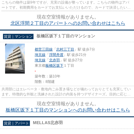
こちらの物件は築9年ですが、充実の設備が整っています。こちらの物件はアパ
ートです。初期費用をカードでお支払いいただけるので、カードで決済したい方
にもおすすめです。特徴的な外...
現在空室情報がありません。
北区浮間２丁目のアパートへのお問い合わせはこちら
板橋区坂下１丁目のマンション
賃貸｜マンション
都営三田線
「
志村三丁目
」駅 徒歩7分
埼京線
「
浮間舟渡
」駅 徒歩21分
埼京線
「
北赤羽
」駅 徒歩27分
東京都
板橋区
坂下
１丁目
-
築年数：築10年
階数：8階建
共用部にはエレベータ・敷地内ごみ置き場などが備わっておりとても充実してい
ます。特徴的な外観と洗練された設計の内装を持つデザイナーズ。目的に応じて
駅を選べることが、2駅利用で...
現在空室情報がありません。
板橋区坂下１丁目のマンションへのお問い合わせはこちら
MELLAS北赤羽
賃貸｜アパート