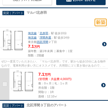
マルバ北赤羽
賃貸｜アパート
埼京線
「
北赤羽
」駅 徒歩10分
埼京線
「
浮間舟渡
」駅 徒歩14分
東京都
北区
浮間
２丁目
7.1
万円
築年数：築1年未満 ｜募集中：
1室
階数：2階建
ぜひ一度見ていただきたい、「マルバ北赤羽」です。駅から徒歩10分にある物件
なので、電車利用が多い方にオススメです。共用部にゴミ置き場があるので、外
部の人にごみを見られたり持...
7.1
万
円
(管理費・共益費 4,000円)
敷：0ヶ月｜礼：1ヶ月
所在階：1階
間取り：1R
面積：12.10㎡
北区浮間３丁目のアパート
賃貸｜アパート