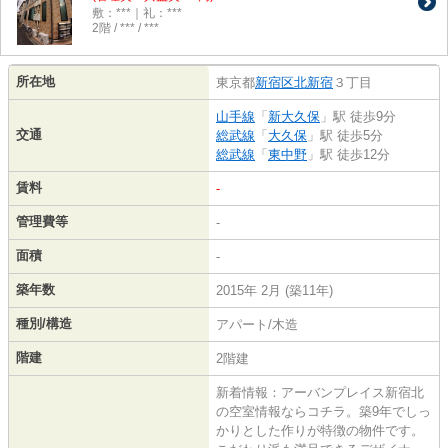
敷：***｜礼：***
2階 / *** / ***
所在地
東京都
新宿区
北新宿
３丁目
山手線
「
新大久保
」駅 徒歩9分
交通
総武線
「
大久保
」駅 徒歩5分
総武線
「
東中野
」駅 徒歩12分
賃料
-
管理費等
-
面積
-
築年数
2015年 2月 (築11年)
種別/構造
アパート/木造
階建
2階建
新着情報：アーバンプレイス新宿北
の空室情報ならコチラ。築9年でしっ
かりとした作りが特徴の物件です。