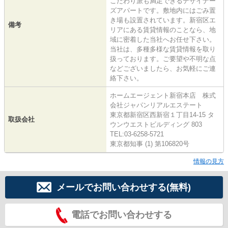
こだわり派も満足できるデザイナー
ズアパートです。敷地内にはごみ置
き場も設置されています。新宿区エ
備考
リアにある賃貸情報のことなら、地
域に密着した当社へお任せ下さい。
当社は、多種多様な賃貸情報を取り
扱っております。ご要望や不明な点
などございましたら、お気軽にご連
絡下さい。
ホームエージェント新宿本店 株式
会社ジャパンリアルエステート
東京都新宿区西新宿１丁目14-15 タ
取扱会社
ウンウエストビルディング 803
TEL:03-6258-5721
東京都知事 (1) 第106820号
情報の見方
メールでお問い合わせする(無料)
電話でお問い合わせする