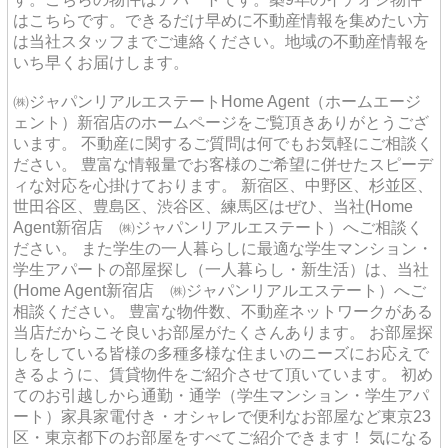
はこちらです。できるだけ早めに不動産情報を集めたい方
は当社スタッフまでご連絡ください。地域の不動産情報を
いち早くお届けします。
㈱ジャパンリアルエステートHome Agent（ホームエージ
ェント）新宿店のホームページをご覧頂きありがとうござ
います。 不動産に関するご質問は何でもお気軽にご相談く
ださい。 豊富な情報量でお客様のご希望に併せたスピーデ
ィな対応を心掛けております。 新宿区、中野区、杉並区、
世田谷区、豊島区、渋谷区、練馬区はぜひ、当社(Home
Agent新宿店 ㈱ジャパンリアルエステート）へご相談く
ださい。 また学生の一人暮らしに最適な学生マンション・
学生アパートの部屋探し（一人暮らし・新生活）は、当社
(Home Agent新宿店 ㈱ジャパンリアルエステート）へご
相談ください。 豊富な物件数、不動産ネットワークがある
当店だからこそ良いお部屋がたくさんあります。 お部屋探
しをしている皆様の多種多様な住まいのニーズにお応えで
きるように、賃貸物件をご紹介させて頂いています。 初め
てのお引越しから通勤・通学（学生マンション・学生アパ
ート）家具家電付き・オシャレで便利なお部屋など東京23
区・東京都下のお部屋をすべてご紹介できます！ 気になる