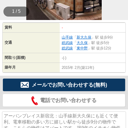
1 / 5
賃料
-
山手線
「
新大久保
」駅 徒歩9分
交通
総武線
「
大久保
」駅 徒歩5分
総武線
「
東中野
」駅 徒歩12分
間取り(面積)
-(-)
築年月
2015年 2月(築11年)
メールでお問い合わせする(無料)
電話でお問い合わせする
アーバンプレイス新宿北：山手線新大久保にも近くて便
利。電車移動の多い方に嬉しい駅から徒歩9分の物件で
す。こちらの物件はアパートです。築9年のイチオシ物件