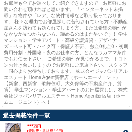
お部屋も全てお調べしてご紹介できますので、お気軽にお
問い合わせ頂ければと思います。 「インターネット未掲
載」な物件や「レア」な物件情報など取り扱っておりま
す。 様々な理由でお部屋探しに苦戦されている方・不動産
屋さんを訪ねても断られてしまう方、または希望の物件が
なかなか見つからない方、諦めるのはまだ早いです！ 学生
マンション・学生アパート・高級分譲賃貸・デザイナー
ズ・ペット可・バイク可・保証人不要、 敷金0礼金0・初期
費用分割・外国籍・夜のお仕事の方、どんなワガママ条件
でもお任せ下さい。 ご希望の物件が見つかるまで、トコト
ンお付き合いしますのでお気軽にご来店下さい。 スタッフ
一同心よりお待ちしております。 株式会社ジャパンリアル
エステート Home Agent新宿店（ホームエージェント）
【新宿、西新宿、歌舞伎町、大久保等の不動産仲介、賃
貸】 学生マンション・学生アパートのお部屋探しは、株式
会社ジャパンリアルエステート Home Agent新宿店（ホー
ムエージェント）へ！
過去掲載物件一覧
***
万円
(管理費・共益費 ***円)