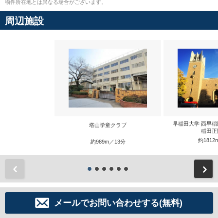
物件所在地とは異なる場合がございます。
周辺施設
早稲田大学 西早稲
塔山学童クラブ
稲田正
約1812
約989m／13分
前
メールでお問い合わせする(無料)