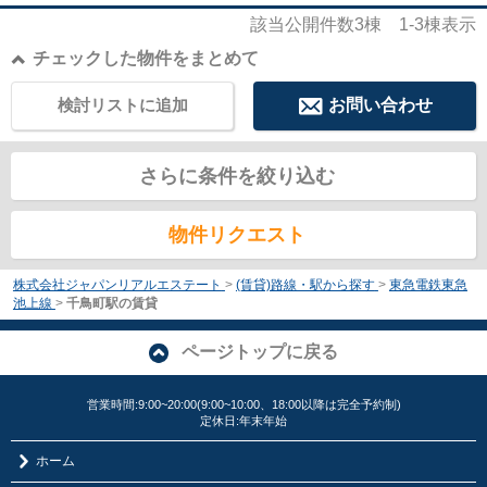
該当公開件数
3
棟
1-3
棟表示
チェックした物件をまとめて
検討リストに追加
お問い合わせ
さらに条件を絞り込む
物件リクエスト
株式会社ジャパンリアルエステート
>
(賃貸)路線・駅から探す
>
東急電鉄東急
池上線
>
千鳥町駅の賃貸
ページトップに戻る
営業時間:9:00~20:00(9:00~10:00、18:00以降は完全予約制)
定休日:年末年始
ホーム