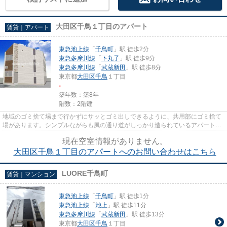
大田区千鳥１丁目のアパート
賃貸｜アパート
東急池上線
「
千鳥町
」駅 徒歩2分
東急多摩川線
「
下丸子
」駅 徒歩9分
東急多摩川線
「
武蔵新田
」駅 徒歩8分
東京都
大田区
千鳥
１丁目
-
築年数：築8年
階数：2階建
地域のゴミ捨て場まで行かずにサッとゴミ出しできるように、共用部にゴミ捨て
場があります。シンプルながらも風の通り道がしっかり造られているアパートで
す。クレジットカードで初期...
現在空室情報がありません。
大田区千鳥１丁目のアパートへのお問い合わせはこちら
LUORE千鳥町
賃貸｜マンション
東急池上線
「
千鳥町
」駅 徒歩1分
東急池上線
「
池上
」駅 徒歩11分
東急多摩川線
「
武蔵新田
」駅 徒歩13分
東京都
大田区
千鳥
１丁目