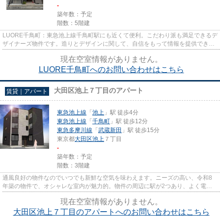
-
築年数：予定
階数：5階建
LUORE千鳥町：東急池上線千鳥町駅にも近くて便利。こだわり派も満足できるデ
ザイナーズ物件です。造りとデザインに関して、自信をもって情報を提供できる
マンションです。物件の周辺に...
現在空室情報がありません。
LUORE千鳥町へのお問い合わせはこちら
大田区池上７丁目のアパート
賃貸｜アパート
東急池上線
「
池上
」駅 徒歩4分
東急池上線
「
千鳥町
」駅 徒歩12分
東急多摩川線
「
武蔵新田
」駅 徒歩15分
東京都
大田区
池上
７丁目
-
築年数：予定
階数：3階建
通風良好の物件なのでいつでも新鮮な空気を味わえます。ニーズの高い、令和8
年築の物件で、オシャレな室内が魅力的。物件の周辺に駅が2つあり、よく電車
を利用する方にピッタリです。...
現在空室情報がありません。
大田区池上７丁目のアパートへのお問い合わせはこちら