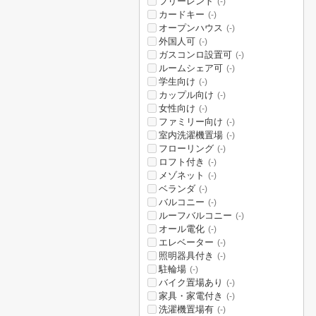
フリーレント
(-)
カードキー
(-)
オープンハウス
(-)
外国人可
(-)
ガスコンロ設置可
(-)
ルームシェア可
(-)
学生向け
(-)
カップル向け
(-)
女性向け
(-)
ファミリー向け
(-)
室内洗濯機置場
(-)
フローリング
(-)
ロフト付き
(-)
メゾネット
(-)
ベランダ
(-)
バルコニー
(-)
ルーフバルコニー
(-)
オール電化
(-)
エレベーター
(-)
照明器具付き
(-)
駐輪場
(-)
バイク置場あり
(-)
家具・家電付き
(-)
洗濯機置場有
(-)