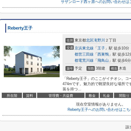
サザンロード西ヶ原へのお問い合わせは
Reberty王子
東京都
北区
滝野川
２丁目
住所
交通
京浜東北線
「
王子
」駅 徒歩10分
都営三田線
「
西巣鴨
」駅 徒歩12
都電荒川線
「
飛鳥山
」駅 徒歩6分
予定
3階建
木造
築年
階数
構造
「Reberty王子」のここがイチオシ。
474mです。魅力的で眺望良好な場所
装を持つ...
所在階
賃料
管理費・共益費
敷金
礼金
間取り
現在空室情報がありません。
Reberty王子へのお問い合わせはこち
該