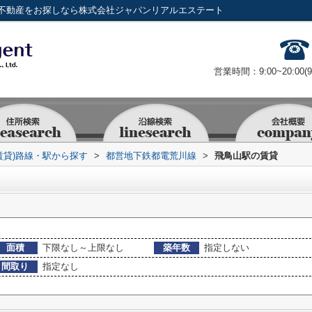
不動産をお探しなら株式会社ジャパンリアルエステート
営業時間：9:00~20:00(
賃貸)路線・駅から探す
>
都営地下鉄都電荒川線
>
飛鳥山駅の賃貸
面積
下限なし～上限なし
築年数
指定しない
間取り
指定なし