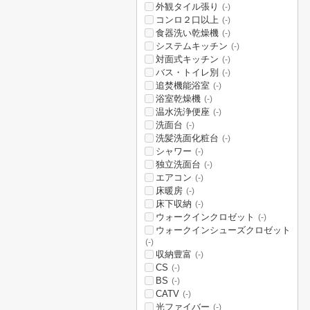
外観タイル張り
(-)
コンロ２口以上
(-)
食器洗い乾燥機
(-)
システムキッチン
(-)
対面式キッチン
(-)
バス・トイレ別
(-)
追焚機能浴室
(-)
浴室乾燥機
(-)
温水洗浄便座
(-)
洗面台
(-)
洗髪洗面化粧台
(-)
シャワー
(-)
独立洗面台
(-)
エアコン
(-)
床暖房
(-)
床下収納
(-)
ウォークインクロゼット
(-)
ウォークインシューズクロゼット
(-)
収納豊富
(-)
CS
(-)
BS
(-)
CATV
(-)
光ファイバー
(-)