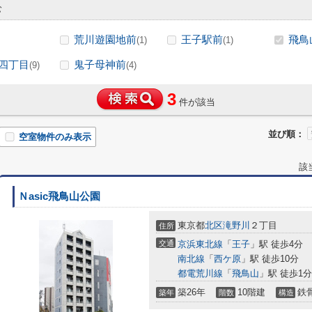
む
荒川遊園地前
王子駅前
飛鳥
(1)
(1)
四丁目
鬼子母神前
(9)
(4)
3
件が該当
並び順：
空室物件のみ表示
該
Ｎasic飛鳥山公園
東京都
北区
滝野川
２丁目
住所
交通
京浜東北線
「
王子
」駅 徒歩4分
南北線
「
西ケ原
」駅 徒歩10分
都電荒川線
「
飛鳥山
」駅 徒歩1分
築26年
10階建
鉄
築年
階数
構造