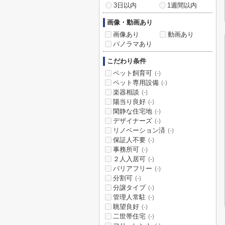
3日以内
1週間以内
画像・動画あり
画像あり
動画あり
パノラマあり
こだわり条件
ペット飼育可
(-)
ペット専用設備
(-)
楽器相談
(-)
陽当り良好
(-)
閑静な住宅地
(-)
デザイナーズ
(-)
リノベーション済
(-)
保証人不要
(-)
事務所可
(-)
２人入居可
(-)
バリアフリー
(-)
分割可
(-)
分譲タイプ
(-)
管理人常駐
(-)
眺望良好
(-)
二世帯住宅
(-)