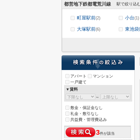
都営地下鉄都電荒川線
駅で絞り込
町屋駅前
小台
(2)
(1)
大塚駅前
東池袋
(6)
アパート
マンション
一戸建て
▼賃料
～
敷金・保証金なし
礼金・敷引なし
共益費・管理費込み
3
件が該当