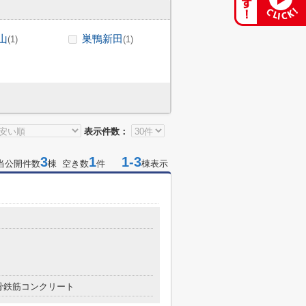
山
巣鴨新田
(1)
(1)
表示件数：
3
1
1-3
当公開件数
棟 空き数
件
棟表示
骨鉄筋コンクリート