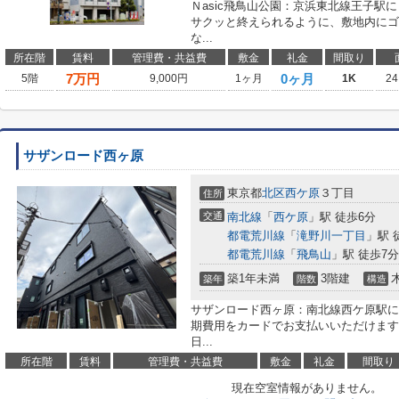
Ｎasic飛鳥山公園：京浜東北線王子駅
サクッと終えられるように、敷地内にゴ
な...
所在階
賃料
管理費・共益費
敷金
礼金
間取り
7
万円
0ヶ月
5階
9,000円
1ヶ月
1K
24
サザンロード西ヶ原
東京都
北区
西ケ原
３丁目
住所
交通
南北線
「
西ケ原
」駅 徒歩6分
都電荒川線
「
滝野川一丁目
」駅 
都電荒川線
「
飛鳥山
」駅 徒歩7分
築1年未満
3階建
築年
階数
構造
サザンロード西ヶ原：南北線西ケ原駅に
期費用をカードでお支払いいただけます
日...
所在階
賃料
管理費・共益費
敷金
礼金
間取り
現在空室情報がありません。