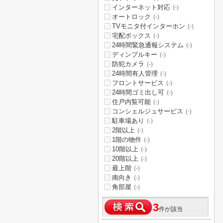
インターネット対応
(-)
オートロック
(-)
TVモニタ付インターホン
(-)
宅配ボックス
(-)
24時間緊急通報システム
(-)
ディンプルキー
(-)
防犯カメラ
(-)
24時間有人管理
(-)
フロントサービス
(-)
24時間ゴミ出し可
(-)
住戸内覧可能
(-)
コンシェルジュサービス
(-)
駐車場あり
(-)
2階以上
(-)
1階の物件
(-)
10階以上
(-)
20階以上
(-)
最上階
(-)
南向き
(-)
角部屋
(-)
3
件が該当