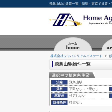
飛鳥山駅の賃貸一覧｜新宿・東京で賃貸・
株式会社ジャパンリアルエステート
>
(
飛鳥山駅物件一覧
沿線
飛鳥山駅
賃料
下限なし～上限なし
駅徒歩
指定しない
設備条件
指定なし