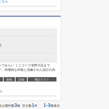
こちら
分
コープみらい ミニコープ滝野川店まで
です。特徴的な外観と洗練された設計の内
面積
詳細
検討リスト
ら
3
1
1-3
当公開件数
棟 空き数
件
棟表示