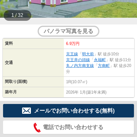
1 / 32
パノラマ写真を見る
賃料
6.9万円
京王線
「
明大前
」駅 徒歩10分
京王井の頭線
「
永福町
」駅 徒歩11分
交通
丸ノ内方南支線
「
方南町
」駅 徒歩20
分
間取り(面積)
1R(10.07㎡)
築年月
2026年 1月(築1年未満)
メールでお問い合わせする(無料)
電話でお問い合わせする