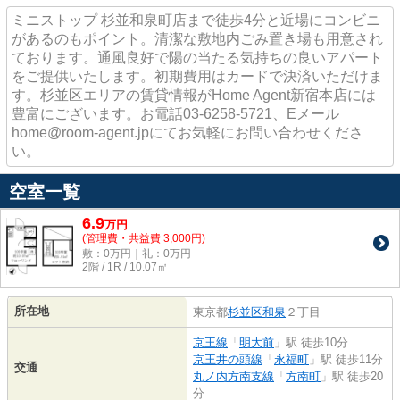
ミニストップ 杉並和泉町店まで徒歩4分と近場にコンビニ
があるのもポイント。清潔な敷地内ごみ置き場も用意され
ております。通風良好で陽の当たる気持ちの良いアパート
をご提供いたします。初期費用はカードで決済いただけま
す。杉並区エリアの賃貸情報がHome Agent新宿本店には
豊富にございます。お電話03-6258-5721、Eメール
home@room-agent.jpにてお気軽にお問い合わせくださ
い。
空室一覧
6.9
万
円
(管理費・共益費 3,000円)
敷：0万円｜礼：0万円
2階 / 1R / 10.07㎡
所在地
東京都
杉並区
和泉
２丁目
京王線
「
明大前
」駅 徒歩10分
京王井の頭線
「
永福町
」駅 徒歩11分
交通
丸ノ内方南支線
「
方南町
」駅 徒歩20
分