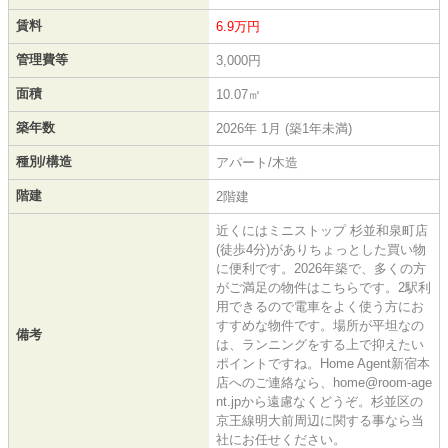
賃料
6.9万円
管理費等
3,000円
面積
10.07㎡
築年数
2026年 1月 (築1年未満)
種別/構造
アパート/木造
階建
2階建
近くにはミニストップ 杉並和泉町店
(徒歩4分)がありちょっとした買い物
に便利です。2026年築で、多くの方
がご満足の物件はこちらです。2駅利
用できるので電車をよく使う方にお
すすめな物件です。場所が平坦なの
備考
は、ランニングをする上で抑えたい
ポイントですね。Home Agent新宿本
店へのご連絡なら、home@room-age
nt.jpから遠慮なくどうぞ。杉並区の
京王線明大前周辺に関する事なら当
社にお任せください。