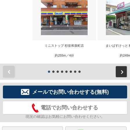
ミニストップ 杉並和泉町店
まいばすけっと 
約255m／4分
約249
前
メールでお問い合わせする(無料)
電話でお問い合わせする
現況の確認はお気軽にお問い合わせください。