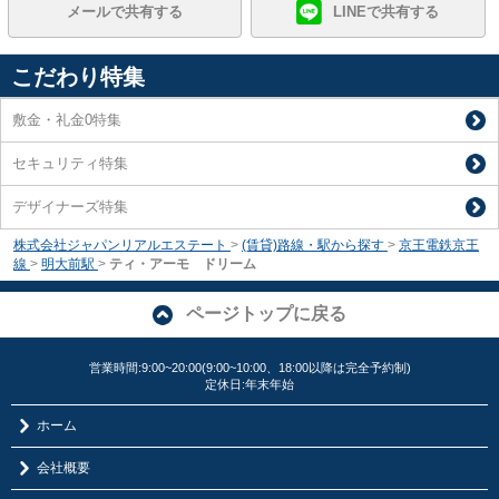
メールで共有する
LINEで共有する
こだわり特集
敷金・礼金0特集
セキュリティ特集
デザイナーズ特集
株式会社ジャパンリアルエステート
>
(賃貸)路線・駅から探す
>
京王電鉄京王
線
>
明大前駅
>
ティ・アーモ ドリーム
ページトップに戻る
営業時間:9:00~20:00(9:00~10:00、18:00以降は完全予約制)
定休日:年末年始
ホーム
会社概要