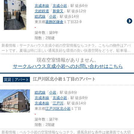
京成本線
「
京成小岩
」駅 徒歩6分
北総鉄道
「
新柴又
」駅 徒歩12分
総武線
「
小岩
」駅 徒歩14分
東京都
葛飾区
鎌倉
１丁目22-9
-
築年数：築9年
階数：2階建
新着情報：サークルハウス京成小岩の空室情報ならコチラ。こちらの物件はアパ
ートです。夏場は特に涼しい通風良好な環境の良い快適空間をどうぞ。駐車場ま
での距離は150mです。当社Hom...
現在空室情報がありません。
サークルハウス京成小岩へのお問い合わせはこちら
江戸川区北小岩１丁目のアパート
賃貸｜アパート
総武線
「
小岩
」駅 徒歩8分
京成本線
「
京成小岩
」駅 徒歩8分
京成本線
「
江戸川
」駅 徒歩14分
東京都
江戸川区
北小岩
１丁目
-
築年数：築7年
階数：2階建
新着情報：ペルラ小岩の空室情報ならコチラ。通風良好な条件は健康面でも大切