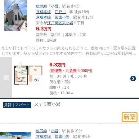
総武線
「
小岩
」駅 徒歩9分
京成本線
「
江戸川
」駅 徒歩16分
京成本線
「
京成小岩
」駅 徒歩18分
東京都
江戸川区
東小岩
５丁目
6.3
万円
築年数：築4年 ｜募集中：
1室
階数：2階建
忙しい日でもゴミ出しをサクッと終えられるように、敷地内にゴミ置き場を設置
しています。駅から徒歩9分に立地する物件です。移動範囲が広がる2駅利用可能
な物件です。新しいのでこだ...
6.3
万
円
(管理費・共益費 4,000円)
敷：0ヶ月｜礼：0ヶ月
所在階：2階
間取り：1R
面積：11.00㎡
ステラ西小岩
賃貸｜アパート
総武線
「
小岩
」駅 徒歩10分
京成本線
「
京成小岩
」駅 徒歩6分