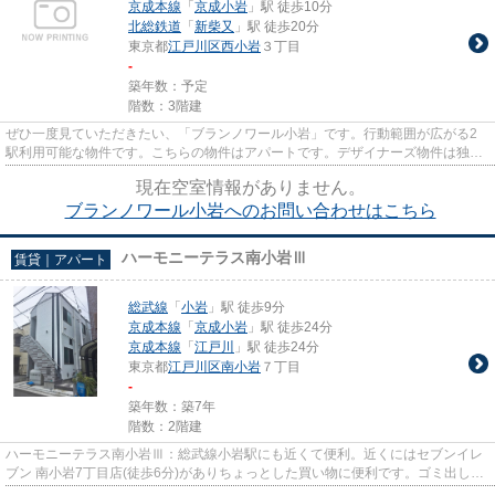
京成本線
「
京成小岩
」駅 徒歩10分
北総鉄道
「
新柴又
」駅 徒歩20分
東京都
江戸川区
西小岩
３丁目
-
築年数：予定
階数：3階建
ぜひ一度見ていただきたい、「ブランノワール小岩」です。行動範囲が広がる2
駅利用可能な物件です。こちらの物件はアパートです。デザイナーズ物件は独創
的で、ご好評いただいています...
現在空室情報がありません。
ブランノワール小岩へのお問い合わせはこちら
ハーモニーテラス南小岩Ⅲ
賃貸｜アパート
総武線
「
小岩
」駅 徒歩9分
京成本線
「
京成小岩
」駅 徒歩24分
京成本線
「
江戸川
」駅 徒歩24分
東京都
江戸川区
南小岩
７丁目
-
築年数：築7年
階数：2階建
ハーモニーテラス南小岩Ⅲ：総武線小岩駅にも近くて便利。近くにはセブンイレ
ブン 南小岩7丁目店(徒歩6分)がありちょっとした買い物に便利です。ゴミ出しを
楽にするために、遠くまで行...