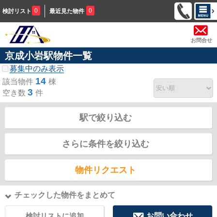
0
0
検討リスト
最近見た物件
お問合せ
京成小岩駅物件一覧
募集中のみ表示
14
該当物件
棟
3
空き数
件
駅で絞り込む
さらに条件を絞り込む
物件リクエスト
チェックした物件をまとめて
検討リストに追加
お問い合わせ