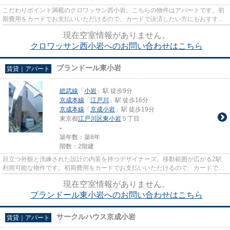
こだわりポイント満載のクロワッサン西小岩。こちらの物件はアパートです。初
期費用をカードでお支払いいただけるので、カードで決済したい方にもおすすめ
です。2駅利用できる物件は電...
現在空室情報がありません。
クロワッサン西小岩へのお問い合わせはこちら
プランドール東小岩
賃貸｜アパート
総武線
「
小岩
」駅 徒歩9分
京成本線
「
江戸川
」駅 徒歩16分
京成本線
「
京成小岩
」駅 徒歩19分
東京都
江戸川区
東小岩
５丁目
-
築年数：築8年
階数：2階建
目立つ外観と洗練された設計の内装を持つデザイナーズ。移動範囲が広がる2駅
利用可能な物件です。初期費用をカードでお支払いいただけるので、カードで決
済したい方にもおすすめです。...
現在空室情報がありません。
プランドール東小岩へのお問い合わせはこちら
サークルハウス京成小岩
賃貸｜アパート