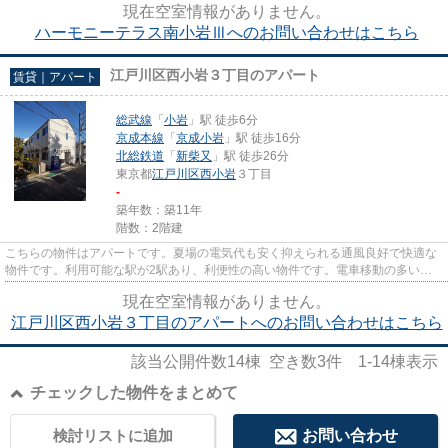
現在空室情報がありません。
ハーモニーテラス南小岩Ⅲへのお問い合わせはこちら
江戸川区西小岩３丁目のアパート
賃貸｜アパート
総武線
「
小岩
」駅 徒歩6分
京成本線
「
京成小岩
」駅 徒歩16分
北総鉄道
「
新柴又
」駅 徒歩26分
東京都
江戸川区
西小岩
３丁目
-
築年数：築11年
階数：2階建
こちらの物件はアパートです。夏場の電気代も安く抑えられる通風良好で快適な
物件です。利用可能な駅が2駅あり、利便性の高い物件です。電車移動の多い方
に嬉しい駅から徒歩6分の物件...
現在空室情報がありません。
江戸川区西小岩３丁目のアパートへのお問い合わせはこちら
該当公開件数
14
棟 空き数
3
件
1-14
棟表示
チェックした物件をまとめて
検討リストに追加
お問い合わせ