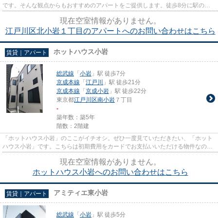
です。そんな観点からもおすすめのアパートをご提供します。徒歩8分に駅のあ
る、ニーズの高い物件です。こ...
現在空室情報がありません。
江戸川区北小岩１丁目のアパートへのお問い合わせはこちら
ホットハウス小岩
賃貸｜アパート
総武線
「
小岩
」駅 徒歩7分
京成本線
「
江戸川
」駅 徒歩21分
京成本線
「
京成小岩
」駅 徒歩22分
東京都
江戸川区
南小岩
７丁目
-
築年数：築5年
階数：2階建
「ホットハウス小岩」のここがイチオシ。ぜひ一度見ていただきたい、「ホット
ハウス小岩」です。こちらは初期費用をカードでお支払いいただける物件なの
で、支払い手続きの手間が省け...
現在空室情報がありません。
ホットハウス小岩へのお問い合わせはこちら
アミティエ東小岩
賃貸｜アパート
総武線
「
小岩
」駅 徒歩5分