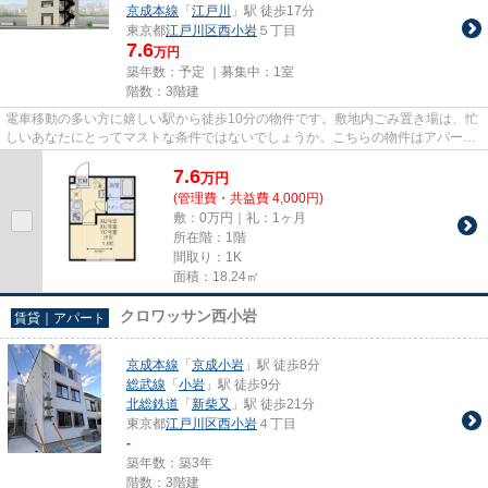
京成本線
「
江戸川
」駅 徒歩17分
東京都
江戸川区
西小岩
５丁目
7.6
万円
築年数：予定 ｜募集中：
1室
階数：3階建
電車移動の多い方に嬉しい駅から徒歩10分の物件です。敷地内ごみ置き場は、忙
しいあなたにとってマストな条件ではないでしょうか。こちらの物件はアパート
です。常に新鮮な空気を取り...
7.6
万
円
(管理費・共益費 4,000円)
敷：0万円｜礼：1ヶ月
所在階：1階
間取り：1K
面積：18.24㎡
クロワッサン西小岩
賃貸｜アパート
京成本線
「
京成小岩
」駅 徒歩8分
総武線
「
小岩
」駅 徒歩9分
北総鉄道
「
新柴又
」駅 徒歩21分
東京都
江戸川区
西小岩
４丁目
-
築年数：築3年
階数：3階建