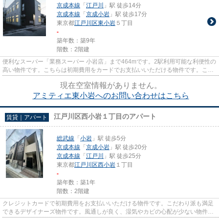
京成本線
「
江戸川
」駅 徒歩14分
京成本線
「
京成小岩
」駅 徒歩17分
東京都
江戸川区
東小岩
５丁目
-
築年数：築9年
階数：2階建
便利なスーパー「業務スーパー 小岩店」まで464mです。2駅利用可能な利便性の
高い物件です。こちらは初期費用をカードでお支払いいただける物件です。この
建物の敷地内にごみ置き場が...
現在空室情報がありません。
アミティエ東小岩へのお問い合わせはこちら
江戸川区西小岩１丁目のアパート
賃貸｜アパート
総武線
「
小岩
」駅 徒歩5分
京成本線
「
京成小岩
」駅 徒歩20分
京成本線
「
江戸川
」駅 徒歩25分
東京都
江戸川区
西小岩
１丁目
-
築年数：築1年
階数：2階建
クレジットカードで初期費用をお支払いいただける物件です。こだわり派も満足
できるデザイナーズ物件です。風通しが良く、湿気やカビの心配が少ない物件で