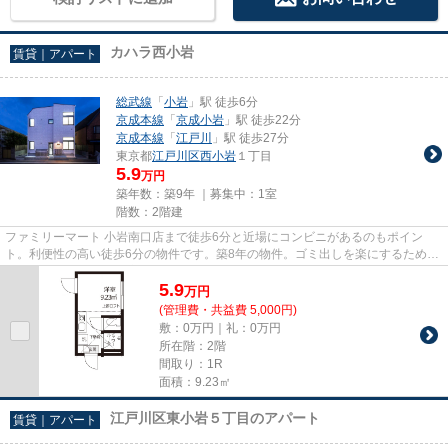
カハラ西小岩
賃貸｜アパート
総武線
「
小岩
」駅 徒歩6分
京成本線
「
京成小岩
」駅 徒歩22分
京成本線
「
江戸川
」駅 徒歩27分
東京都
江戸川区
西小岩
１丁目
5.9
万円
築年数：築9年 ｜募集中：
1室
階数：2階建
ファミリーマート 小岩南口店まで徒歩6分と近場にコンビニがあるのもポイン
ト。利便性の高い徒歩6分の物件です。築8年の物件。ゴミ出しを楽にするため
に、遠くまで行かずに済むゴミ置...
5.9
万
円
(管理費・共益費 5,000円)
敷：0万円｜礼：0万円
所在階：2階
間取り：1R
面積：9.23㎡
江戸川区東小岩５丁目のアパート
賃貸｜アパート