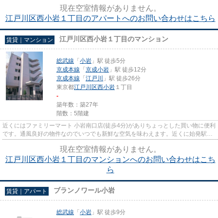
す。利便性の高い設備も充実...
現在空室情報がありません。
江戸川区西小岩１丁目のアパートへのお問い合わせはこちら
江戸川区西小岩１丁目のマンション
賃貸｜マンション
総武線
「
小岩
」駅 徒歩5分
京成本線
「
京成小岩
」駅 徒歩12分
京成本線
「
江戸川
」駅 徒歩26分
東京都
江戸川区
西小岩
１丁目
-
築年数：築27年
階数：5階建
近くにはファミリーマート 小岩南口店(徒歩4分)がありちょっとした買い物に便利
です。通風良好の物件なのでいつでも新鮮な空気を味わえます。近くに始発駅が
あり、通勤時でも電車に座...
現在空室情報がありません。
江戸川区西小岩１丁目のマンションへのお問い合わせはこち
ら
ブランノワール小岩
賃貸｜アパート
総武線
「
小岩
」駅 徒歩9分