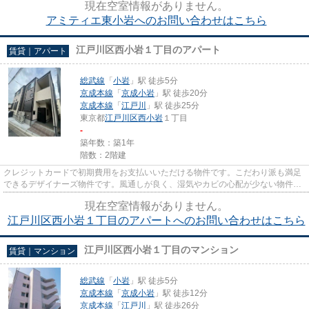
現在空室情報がありません。
アミティエ東小岩へのお問い合わせはこちら
江戸川区西小岩１丁目のアパート
賃貸｜アパート
総武線
「
小岩
」駅 徒歩5分
京成本線
「
京成小岩
」駅 徒歩20分
京成本線
「
江戸川
」駅 徒歩25分
東京都
江戸川区
西小岩
１丁目
-
築年数：築1年
階数：2階建
クレジットカードで初期費用をお支払いいただける物件です。こだわり派も満足
できるデザイナーズ物件です。風通しが良く、湿気やカビの心配が少ない物件で
す。利便性の高い設備も充実...
現在空室情報がありません。
江戸川区西小岩１丁目のアパートへのお問い合わせはこちら
江戸川区西小岩１丁目のマンション
賃貸｜マンション
総武線
「
小岩
」駅 徒歩5分
京成本線
「
京成小岩
」駅 徒歩12分
京成本線
「
江戸川
」駅 徒歩26分