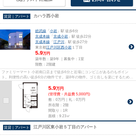
カハラ西小岩
賃貸｜アパート
総武線
「
小岩
」駅 徒歩6分
京成本線
「
京成小岩
」駅 徒歩22分
京成本線
「
江戸川
」駅 徒歩27分
東京都
江戸川区
西小岩
１丁目
5.9
万円
築年数：築9年 ｜募集中：
1室
階数：2階建
ファミリーマート 小岩南口店まで徒歩6分と近場にコンビニがあるのもポイン
ト。利便性の高い徒歩6分の物件です。築8年の物件。ゴミ出しを楽にするため
に、遠くまで行かずに済むゴミ置...
5.9
万
円
(管理費・共益費 5,000円)
敷：0万円｜礼：0万円
所在階：2階
間取り：1R
面積：9.23㎡
江戸川区東小岩５丁目のアパート
賃貸｜アパート