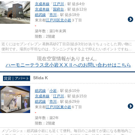
京成本線
「
江戸川
」駅 徒歩4分
京成本線
「
国府台
」駅 徒歩12分
総武線
「
市川
」駅 徒歩18分
東京都
江戸川区
北小岩
３丁目
-
築年数：築1年未満
階数：2階建
近くにはセブンイレブン 葛飾高砂2丁目店(徒歩3分)がありちょっとした買い物に
便利です。場所が平坦なのは、ランニングをする上で抑えたいポイントですね。
こちらの物件では初期費用を...
現在空室情報がありません。
ハーモニーテラス北小岩ⅩⅩⅡへのお問い合わせはこちら
Sfida K
賃貸｜アパート
総武線
「
小岩
」駅 徒歩10分
京成本線
「
江戸川
」駅 徒歩15分
総武線
「
市川
」駅 徒歩29分
東京都
江戸川区
東小岩
６丁目
-
築年数：築2年
階数：2階建
メゾンロシェ：総武線小岩にも近くて便利。毎日のごみ捨てが楽になる敷地内ご