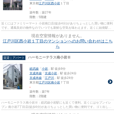
東京都
江戸川区
西小岩
１丁目
-
築年数：築27年
階数：5階建
近くにはファミリーマート 小岩南口店(徒歩4分)がありちょっとした買い物に便利
です。通風良好の物件なのでいつでも新鮮な空気を味わえます。近くに始発駅が
あり、通勤時でも電車に座...
現在空室情報がありません。
江戸川区西小岩１丁目のマンションへのお問い合わせはこち
ら
ハーモニーテラス南小岩Ⅲ
賃貸｜アパート
総武線
「
小岩
」駅 徒歩9分
京成本線
「
京成小岩
」駅 徒歩24分
京成本線
「
江戸川
」駅 徒歩24分
東京都
江戸川区
南小岩
７丁目
-
築年数：築7年
階数：2階建
ハーモニーテラス南小岩Ⅲ：総武線小岩駅にも近くて便利。近くにはセブンイレ
ブン 南小岩7丁目店(徒歩6分)がありちょっとした買い物に便利です。ゴミ出しを
楽にするために、遠くまで行...