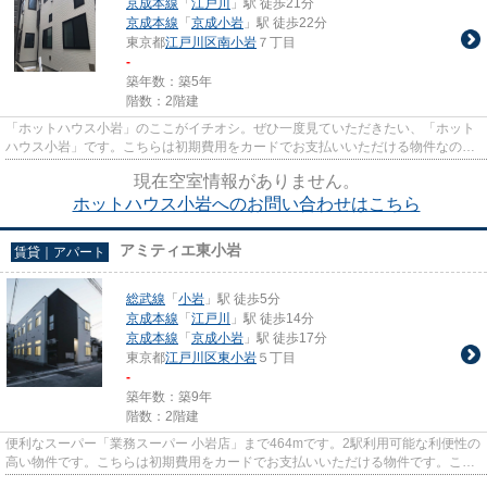
京成本線
「
江戸川
」駅 徒歩21分
京成本線
「
京成小岩
」駅 徒歩22分
東京都
江戸川区
南小岩
７丁目
-
築年数：築5年
階数：2階建
「ホットハウス小岩」のここがイチオシ。ぜひ一度見ていただきたい、「ホット
ハウス小岩」です。こちらは初期費用をカードでお支払いいただける物件なの
で、支払い手続きの手間が省け...
現在空室情報がありません。
ホットハウス小岩へのお問い合わせはこちら
アミティエ東小岩
賃貸｜アパート
総武線
「
小岩
」駅 徒歩5分
京成本線
「
江戸川
」駅 徒歩14分
京成本線
「
京成小岩
」駅 徒歩17分
東京都
江戸川区
東小岩
５丁目
-
築年数：築9年
階数：2階建
便利なスーパー「業務スーパー 小岩店」まで464mです。2駅利用可能な利便性の
高い物件です。こちらは初期費用をカードでお支払いいただける物件です。この
建物の敷地内にごみ置き場が...