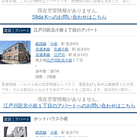
み置き場。こちらの物件はアパートです。利便性の高い設備も充実した、高ニー
ズな令和5年築の物件です。東...
現在空室情報がありません。
Sfida Kへのお問い合わせはこちら
江戸川区北小岩１丁目のアパート
賃貸｜アパート
総武線
「
小岩
」駅 徒歩8分
京成本線
「
京成小岩
」駅 徒歩8分
京成本線
「
江戸川
」駅 徒歩14分
東京都
江戸川区
北小岩
１丁目
-
築年数：築7年
階数：2階建
新着情報：ペルラ小岩の空室情報ならコチラ。通風良好な条件は健康面でも大切
です。そんな観点からもおすすめのアパートをご提供します。徒歩8分に駅のあ
る、ニーズの高い物件です。こ...
現在空室情報がありません。
江戸川区北小岩１丁目のアパートへのお問い合わせはこちら
ホットハウス小岩
賃貸｜アパート
総武線
「
小岩
」駅 徒歩7分