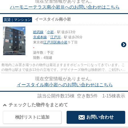
現在空室情報がありません。
ハーモニーテラス南小岩Ⅲへのお問い合わせはこちら
イースタイル南小岩
賃貸｜マンション
総武線
「
小岩
」駅 徒歩13分
京成本線
「
江戸川
」駅 徒歩26分
東京都
江戸川区
南小岩
５丁目
-
築年数：予定
階数：4階建
敷地内ごみ置き場つきの物件は最近ますますポピュラーになってきています。こ
の物件は駅まで徒歩13分の立地です。デザイナーズ物件は独創的で、ご好評いた
だいています。周辺に2駅あり...
現在空室情報がありません。
イースタイル南小岩へのお問い合わせはこちら
該当公開件数
15
棟 空き数
5
件
1-15
棟表示
チェックした物件をまとめて
検討リストに追加
お問い合わせ