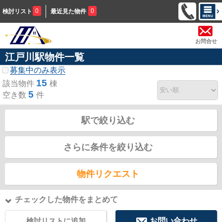
0
0
検討リスト
最近見た物件
お問合せ
江戸川駅物件一覧
募集中のみ表示
15
該当物件
棟
5
空き数
件
駅で絞り込む
さらに条件を絞り込む
物件リクエスト
チェックした物件をまとめて
検討リストに追加
お問い合わせ