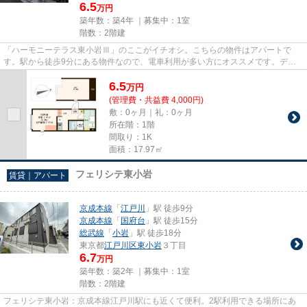
6.5
万円
築年数：築4年 ｜募集中：
1室
階数：2階建
「ハーモニーテラス東小岩Ⅲ」のここがイチオシ。こちらの物件はアパートで
す。駅から徒歩9分にある物件なので、電車利用が多い方にオススメです。デザ
イナーズ物件は独創的で、ご好評...
6.5
万
円
(管理費・共益費 4,000円)
敷：0ヶ月｜礼：0ヶ月
所在階：1階
間取り：1K
面積：17.97㎡
フェリシテ東小岩
賃貸｜アパート
京成本線
「
江戸川
」駅 徒歩9分
京成本線
「
国府台
」駅 徒歩15分
総武線
「
小岩
」駅 徒歩18分
東京都
江戸川区
東小岩
３丁目
6.7
万円
築年数：築2年 ｜募集中：
1室
階数：2階建
フェリシテ東小岩：京成本線江戸川駅にも近くて便利。2駅利用できる場所にあ