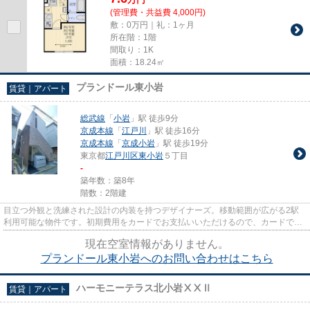
(管理費・共益費 4,000円)
敷：0万円｜礼：1ヶ月
所在階：1階
間取り：1K
面積：18.24㎡
プランドール東小岩
賃貸｜アパート
総武線
「
小岩
」駅 徒歩9分
京成本線
「
江戸川
」駅 徒歩16分
京成本線
「
京成小岩
」駅 徒歩19分
東京都
江戸川区
東小岩
５丁目
-
築年数：築8年
階数：2階建
目立つ外観と洗練された設計の内装を持つデザイナーズ。移動範囲が広がる2駅
利用可能な物件です。初期費用をカードでお支払いいただけるので、カードで決
済したい方にもおすすめです。...
現在空室情報がありません。
プランドール東小岩へのお問い合わせはこちら
ハーモニーテラス北小岩ⅩⅩⅡ
賃貸｜アパート