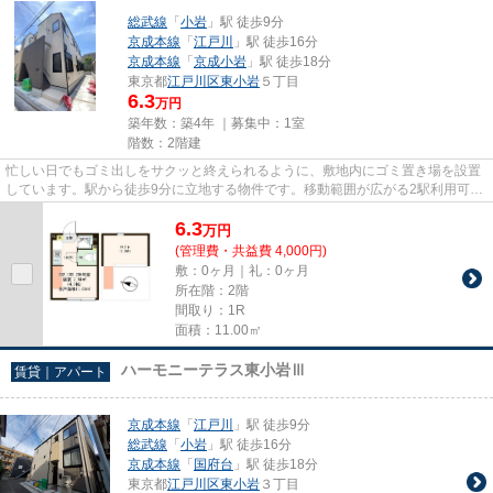
総武線
「
小岩
」駅 徒歩9分
京成本線
「
江戸川
」駅 徒歩16分
京成本線
「
京成小岩
」駅 徒歩18分
東京都
江戸川区
東小岩
５丁目
6.3
万円
築年数：築4年 ｜募集中：
1室
階数：2階建
忙しい日でもゴミ出しをサクッと終えられるように、敷地内にゴミ置き場を設置
しています。駅から徒歩9分に立地する物件です。移動範囲が広がる2駅利用可能
な物件です。新しいのでこだ...
6.3
万
円
(管理費・共益費 4,000円)
敷：0ヶ月｜礼：0ヶ月
所在階：2階
間取り：1R
面積：11.00㎡
ハーモニーテラス東小岩Ⅲ
賃貸｜アパート
京成本線
「
江戸川
」駅 徒歩9分
総武線
「
小岩
」駅 徒歩16分
京成本線
「
国府台
」駅 徒歩18分
東京都
江戸川区
東小岩
３丁目