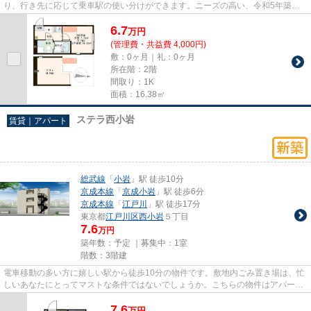
り、行き先に応じて乗車駅の使い分けができます。ニーズの高い、令和5年築の
物件で、オシャレな室内が魅力...
6.7
万
円
(管理費・共益費 4,000円)
敷：0ヶ月｜礼：0ヶ月
所在階：2階
間取り：1K
面積：16.38㎡
ステラ西小岩
賃貸｜アパート
総武線
「
小岩
」駅 徒歩10分
京成本線
「
京成小岩
」駅 徒歩6分
京成本線
「
江戸川
」駅 徒歩17分
東京都
江戸川区
西小岩
５丁目
7.6
万円
築年数：予定 ｜募集中：
1室
階数：3階建
電車移動の多い方に嬉しい駅から徒歩10分の物件です。敷地内ごみ置き場は、忙
しいあなたにとってマストな条件ではないでしょうか。こちらの物件はアパート
です。常に新鮮な空気を取り...
7.6
万
円