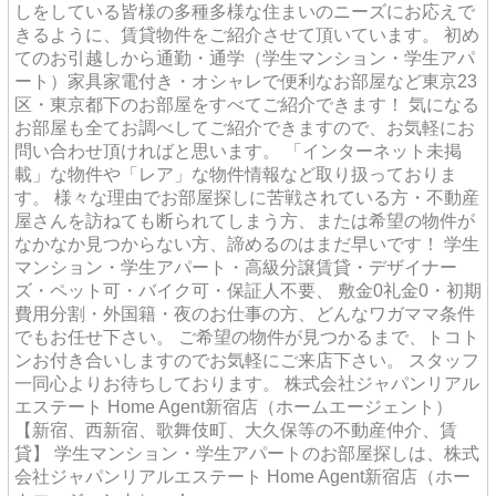
しをしている皆様の多種多様な住まいのニーズにお応えで
きるように、賃貸物件をご紹介させて頂いています。 初め
てのお引越しから通勤・通学（学生マンション・学生アパ
ート）家具家電付き・オシャレで便利なお部屋など東京23
区・東京都下のお部屋をすべてご紹介できます！ 気になる
お部屋も全てお調べしてご紹介できますので、お気軽にお
問い合わせ頂ければと思います。 「インターネット未掲
載」な物件や「レア」な物件情報など取り扱っておりま
す。 様々な理由でお部屋探しに苦戦されている方・不動産
屋さんを訪ねても断られてしまう方、または希望の物件が
なかなか見つからない方、諦めるのはまだ早いです！ 学生
マンション・学生アパート・高級分譲賃貸・デザイナー
ズ・ペット可・バイク可・保証人不要、 敷金0礼金0・初期
費用分割・外国籍・夜のお仕事の方、どんなワガママ条件
でもお任せ下さい。 ご希望の物件が見つかるまで、トコト
ンお付き合いしますのでお気軽にご来店下さい。 スタッフ
一同心よりお待ちしております。 株式会社ジャパンリアル
エステート Home Agent新宿店（ホームエージェント）
【新宿、西新宿、歌舞伎町、大久保等の不動産仲介、賃
貸】 学生マンション・学生アパートのお部屋探しは、株式
会社ジャパンリアルエステート Home Agent新宿店（ホー