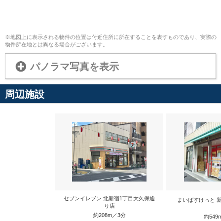
※地図上に表示される物件の位置は付近住所に所在することを表すものであり、実際の
物件所在地とは異なる場合がございます。
パノラマ写真を表示
周辺施設
セブンイレブン 北新宿1丁目大久保通
まいばすけっと 
り店
約208m／3分
約549