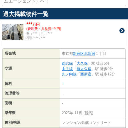
ムエージェント）へ！
過去掲載物件一覧
***
万円
(管理費・共益費 ***円)
敷：***｜礼：***
2階 / *** / ***
所在地
東京都
新宿区
北新宿
１丁目
総武線
「
大久保
」駅 徒歩6分
交通
山手線
「
新大久保
」駅 徒歩9分
丸ノ内線
「
西新宿
」駅 徒歩12分
賃料
-
管理費等
-
面積
-
築年数
2025年 11月 (新築)
種別/構造
マンション/鉄筋コンクリート