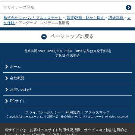
デザイナーズ特集
株式会社ジャパンリアルエステート
>
(賃貸)路線・駅から探す
>
JR総武線
>
大
久保駅
>
アンダーズ レジデンス北新宿
ページトップに戻る
営業時間:9:00~20:00(9:00~10:00、18:00以降は完全予約制)
定休日:年末年始
ホーム
会社概要
お問い合わせ
PCサイト
プライバシーポリシー
利用規約
｜アクセスマップ
｜
Copyright(c) ホームエージェント新宿本店 株式会社ジャパンリアルエステート All rights reserved.
当サイトでは、お客様の当サイト利用状況把握、サービス向上検討を目的と