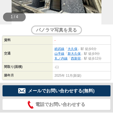
1 / 4
パノラマ写真を見る
賃料
-
総武線
「
大久保
」駅 徒歩6分
交通
山手線
「
新大久保
」駅 徒歩9分
丸ノ内線
「
西新宿
」駅 徒歩12分
間取り(面積)
-(-)
築年月
2025年 11月(新築)
メールでお問い合わせする(無料)
電話でお問い合わせする