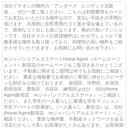
当社イチオシの物件の「アンダーズ レジデンス北新
宿」。ぜひ一度ご覧ください。こちらは初期費用をカード
でお支払いいただける物件なので、支払い手続きの手間が
省けます。共用部に住民専用のゴミ置き場を備えているの
で、面倒なゴミ出しも楽になります。眺めの良いマンショ
ンです。当社オススメの賃貸物件はいかがでしょうか？多
種多様な物件を取り扱っており、利便性の高い物件をご紹
介させていただきます。お気軽にお問い合わせ下さい。
㈱ジャパンリアルエステートHome Agent（ホームエージ
ェント）新宿店のホームページをご覧頂きありがとうござ
います。 不動産に関するご質問は何でもお気軽にご相談く
ださい。 豊富な情報量でお客様のご希望に併せたスピーデ
ィな対応を心掛けております。 新宿区、中野区、杉並区、
世田谷区、豊島区、渋谷区、練馬区はぜひ、当社(Home
Agent新宿店 ㈱ジャパンリアルエステート）へご相談く
ださい。 また学生の一人暮らしに最適な学生マンション・
学生アパートの部屋探し（一人暮らし・新生活）は、当社
(Home Agent新宿店 ㈱ジャパンリアルエステート）へご
相談ください。 豊富な物件数、不動産ネットワークがある
当店だからこそ良いお部屋がたくさんあります。 お部屋探