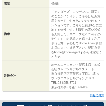
階建
4階建
「アンダーズ レジデンス北新宿」
のここがイチオシ。こちらは初期費
用をカードでお支払いいただけるマ
ンションです。こちらは徒歩6分に立
地する物件です。利便性の高い設備
備考
も充実した、高ニーズな2025年築の
物件です。総武線大久保をよく利用
される方、安心してHome Agent新宿
本店にまでご連絡下さい。疑問点等
をhome@room-agent.jpから遠慮なく
どうぞ。
ホームエージェント新宿本店 株式
会社ジャパンリアルエステート
東京都新宿区西新宿１丁目14-15 タ
取扱会社
ウンウエストビルディング 803
TEL:03-6258-5721
東京都知事 (1) 第106820号
情報の見方