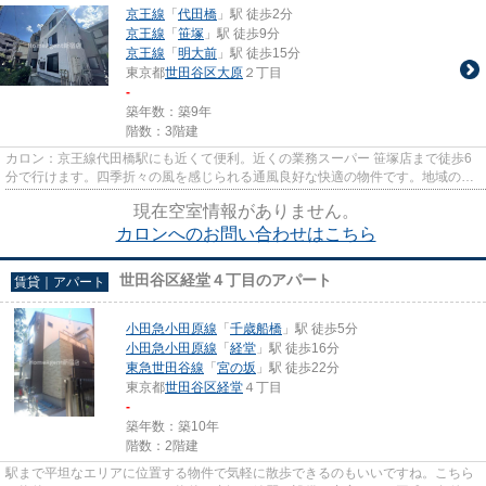
京王線
「
代田橋
」駅 徒歩2分
京王線
「
笹塚
」駅 徒歩9分
京王線
「
明大前
」駅 徒歩15分
東京都
世田谷区
大原
２丁目
-
築年数：築9年
階数：3階建
カロン：京王線代田橋駅にも近くて便利。近くの業務スーパー 笹塚店まで徒歩6
分で行けます。四季折々の風を感じられる通風良好な快適の物件です。地域のゴ
ミ捨て場まで行かずにサッと...
現在空室情報がありません。
カロンへのお問い合わせはこちら
世田谷区経堂４丁目のアパート
賃貸｜アパート
小田急小田原線
「
千歳船橋
」駅 徒歩5分
小田急小田原線
「
経堂
」駅 徒歩16分
東急世田谷線
「
宮の坂
」駅 徒歩22分
東京都
世田谷区
経堂
４丁目
-
築年数：築10年
階数：2階建
駅まで平坦なエリアに位置する物件で気軽に散歩できるのもいいですね。こちら