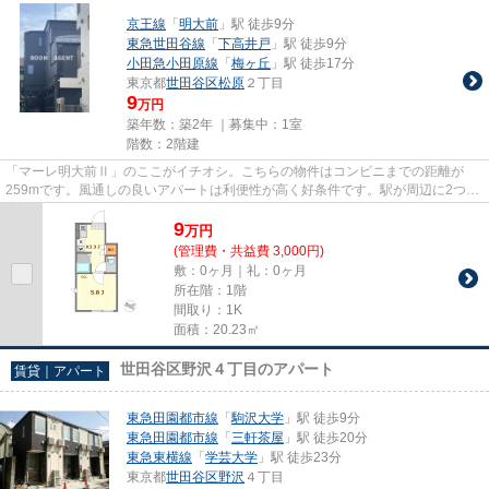
京王線
「
明大前
」駅 徒歩9分
東急世田谷線
「
下高井戸
」駅 徒歩9分
小田急小田原線
「
梅ヶ丘
」駅 徒歩17分
東京都
世田谷区
松原
２丁目
9
万円
築年数：築2年 ｜募集中：
1室
階数：2階建
「マーレ明大前Ⅱ」のここがイチオシ。こちらの物件はコンビニまでの距離が
259mです。風通しの良いアパートは利便性が高く好条件です。駅が周辺に2つあ
るので行動範囲が広がります。03-...
9
万
円
(管理費・共益費 3,000円)
敷：0ヶ月｜礼：0ヶ月
所在階：1階
間取り：1K
面積：20.23㎡
世田谷区野沢４丁目のアパート
賃貸｜アパート
東急田園都市線
「
駒沢大学
」駅 徒歩9分
東急田園都市線
「
三軒茶屋
」駅 徒歩20分
東急東横線
「
学芸大学
」駅 徒歩23分
東京都
世田谷区
野沢
４丁目