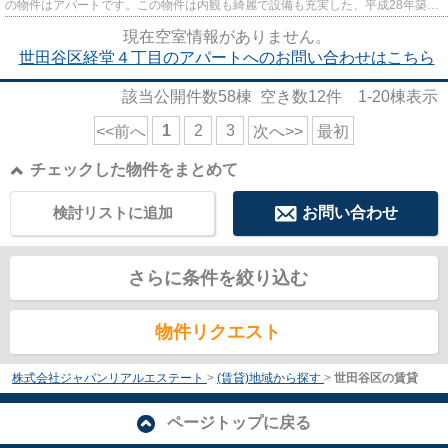
の物件はアパートです。この物件は内観も綺麗で設備も充実した、平成28年築と
なっています。最上階の物件...
現在空室情報がありません。
世田谷区経堂４丁目のアパートへのお問い合わせはこちら
該当公開件数
58
棟 空き数
12
件
1-20
棟表示
1
2
3
<<前へ
次へ>>
最初
チェックした物件をまとめて
検討リストに追加
お問い合わせ
さらに条件を絞り込む
物件リクエスト
株式会社ジャパンリアルエステート
>
(賃貸)地域から探す
>
世田谷区の賃貸
ページトップに戻る