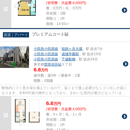
(管理費・共益費 6,000円)
敷：0万円｜礼：0万円
所在階：1階
間取り：1R
面積：14.93㎡
プレミアムコート砧
賃貸｜アパート
小田急小田原線
「
祖師ヶ谷大蔵
」駅 徒歩7分
小田急小田原線
「
成城学園前
」駅 徒歩15分
小田急小田原線
「
千歳船橋
」駅 徒歩24分
東京都
世田谷区
砧
５丁目
6.6
万円
築年数：築3年 ｜募集中：
1室
階数：2階建
敷地内にゴミ置き場を備えているので、遠くまで運ぶ必要がなくゴミ出しが楽に
なります。令和4年築の物件となっており、きれいな室内が魅力となっていま
す。こだわりの条件として多い、...
6.6
万
円
(管理費・共益費 4,000円)
敷：0ヶ月｜礼：1ヶ月
所在階：2階
間取り：1R
面積：11.00㎡