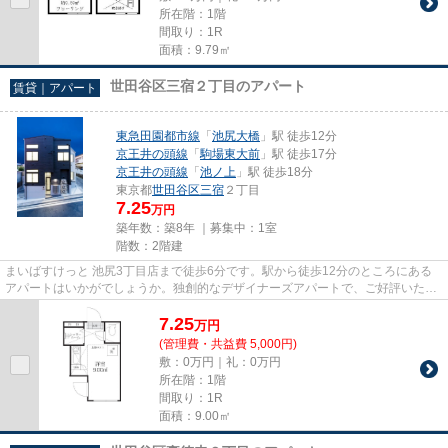
所在階：1階
間取り：1R
面積：9.79㎡
世田谷区三宿２丁目のアパート
賃貸｜アパート
東急田園都市線
「
池尻大橋
」駅 徒歩12分
京王井の頭線
「
駒場東大前
」駅 徒歩17分
京王井の頭線
「
池ノ上
」駅 徒歩18分
東京都
世田谷区
三宿
２丁目
7.25
万円
築年数：築8年 ｜募集中：
1室
階数：2階建
まいばすけっと 池尻3丁目店まで徒歩6分です。駅から徒歩12分のところにある
アパートはいかがでしょうか。独創的なデザイナーズアパートで、ご好評いただ
いています。いつでも快適空間...
7.25
万
円
(管理費・共益費 5,000円)
敷：0万円｜礼：0万円
所在階：1階
間取り：1R
面積：9.00㎡