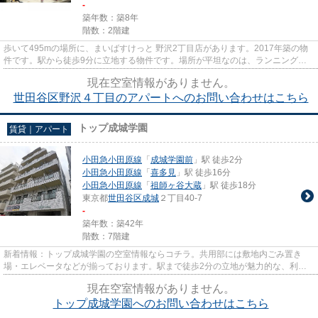
-
築年数：築8年
階数：2階建
歩いて495mの場所に、まいばすけっと 野沢2丁目店があります。2017年築の物
件です。駅から徒歩9分に立地する物件です。場所が平坦なのは、ランニングを
する上で抑えたいポイントですね...
現在空室情報がありません。
世田谷区野沢４丁目のアパートへのお問い合わせはこちら
トップ成城学園
賃貸｜アパート
小田急小田原線
「
成城学園前
」駅 徒歩2分
小田急小田原線
「
喜多見
」駅 徒歩16分
小田急小田原線
「
祖師ヶ谷大蔵
」駅 徒歩18分
東京都
世田谷区
成城
２丁目40-7
-
築年数：築42年
階数：7階建
新着情報：トップ成城学園の空室情報ならコチラ。共用部には敷地内ごみ置き
場・エレベータなどが揃っております。駅まで徒歩2分の立地が魅力的な、利便
性の高い物件です。道が平坦だと...
現在空室情報がありません。
トップ成城学園へのお問い合わせはこちら