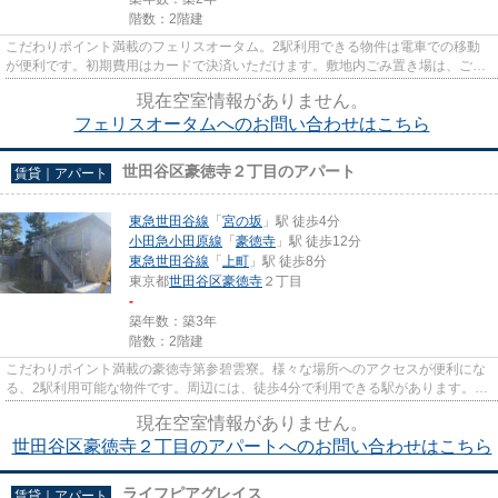
階数：2階建
こだわりポイント満載のフェリスオータム。2駅利用できる物件は電車での移動
が便利です。初期費用はカードで決済いただけます。敷地内ごみ置き場は、ごみ
を捨てる手間を減らしてくれま...
現在空室情報がありません。
フェリスオータムへのお問い合わせはこちら
世田谷区豪徳寺２丁目のアパート
賃貸｜アパート
東急世田谷線
「
宮の坂
」駅 徒歩4分
小田急小田原線
「
豪徳寺
」駅 徒歩12分
東急世田谷線
「
上町
」駅 徒歩8分
東京都
世田谷区
豪徳寺
２丁目
-
築年数：築3年
階数：2階建
こだわりポイント満載の豪徳寺第参碧雲寮。様々な場所へのアクセスが便利にな
る、2駅利用可能な物件です。周辺には、徒歩4分で利用できる駅があります。こ
ちらは初期費用をカードでお...
現在空室情報がありません。
世田谷区豪徳寺２丁目のアパートへのお問い合わせはこちら
ライフピアグレイス
賃貸｜アパート