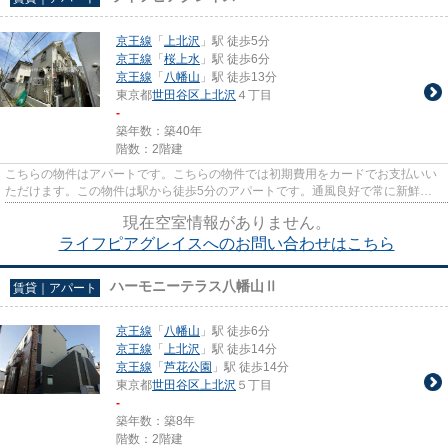
京王線
「
上北沢
」駅 徒歩5分
京王線
「
桜上水
」駅 徒歩6分
京王線
「
八幡山
」駅 徒歩13分
東京都
世田谷区
上北沢
４丁目
-
築年数：築40年
階数：2階建
こちらの物件はアパートです。こちらの物件では初期費用をカードでお支払いい
ただけます。この物件は駅から徒歩5分のアパートです。通風良好で常に新鮮な
空気を送り込むアパートをご案...
現在空室情報がありません。
ライフピアグレイスへのお問い合わせはこちら
ハーモニーテラス八幡山Ⅱ
賃貸｜アパート
京王線
「
八幡山
」駅 徒歩6分
京王線
「
上北沢
」駅 徒歩14分
京王線
「
芦花公園
」駅 徒歩14分
東京都
世田谷区
上北沢
５丁目
-
築年数：築8年
階数：2階建