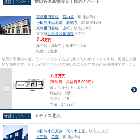
世田谷区豪徳寺２丁目のアパート
賃貸｜アパート
東急世田谷線
「
宮の坂
」駅 徒歩5分
小田急小田原線
「
豪徳寺
」駅 徒歩12分
東急世田谷線
「
上町
」駅 徒歩8分
東京都
世田谷区
豪徳寺
２丁目
7.3
万円
築年数：築5年 ｜募集中：
1室
階数：2階建
場所が平坦なのは、ランニングをする上で抑えたいポイントですね。風通しが良
好な物件です。新しいのでこだわりの多い方にもおすすめの築浅物件です。こち
らの物件はアパートです。メ...
7.3
万
円
(管理費・共益費 5,000円)
敷：7万円｜礼：0ヶ月
所在階：2階
間取り：1R
面積：27.32㎡
メティス北沢
賃貸｜アパート
小田急小田原線
「
代々木上原
」駅 徒歩10分
京王線
「
笹塚
」駅 徒歩6分