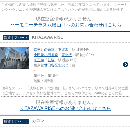
この物件は内観も綺麗で設備も充実した、平成29年築となっています。ウォーキ
ングやランニングが趣味の方に住んでもらいたいのが平坦な場所にある物件で
す。こだわり派も満足できるデ...
現在空室情報がありません。
ハーモニーテラス八幡山Ⅱへのお問い合わせはこちら
KITAZAWA RISE
賃貸｜アパート
京王井の頭線
「
下北沢
」駅 徒歩4分
小田急小田原線
「
東北沢
」駅 徒歩11分
京王線
「
笹塚
」駅 徒歩16分
東京都
世田谷区
北沢
２丁目
-
築年数：築18年
階数：3階建
便利なスーパー「成城石井 下北沢西口店」まで349mです。駅まで徒歩4分の位置
に立地する、アクセス良好な物件です。こちらの物件から124mのところに駐車
場があります。こちらの物件か...
現在空室情報がありません。
KITAZAWA RISEへのお問い合わせはこちら
カロン
賃貸｜アパート