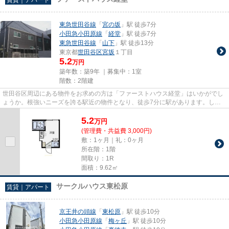
東急世田谷線
「
宮の坂
」駅 徒歩7分
小田急小田原線
「
経堂
」駅 徒歩7分
東急世田谷線
「
山下
」駅 徒歩13分
東京都
世田谷区
宮坂
１丁目
5.2
万円
築年数：築9年 ｜募集中：
1室
階数：2階建
世田谷区周辺にある物件をお求めの方は「ファーストハウス経堂」はいかがでし
ょうか。根強いニーズを誇る駅近の物件となり、徒歩7分に駅があります。しっ
かりとした造りが自慢の築9年...
5.2
万
円
(管理費・共益費 3,000円)
敷：1ヶ月｜礼：0ヶ月
所在階：1階
間取り：1R
面積：9.62㎡
サークルハウス東松原
賃貸｜アパート
京王井の頭線
「
東松原
」駅 徒歩10分
小田急小田原線
「
梅ヶ丘
」駅 徒歩10分