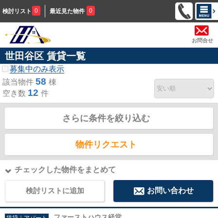
0
0
検討リスト
最近見た物件
お問合せ
世田谷区 賃貸一覧
募集中のみ表示
58
該当物件
棟
12
空き数
件
さらに条件を絞り込む
物件リクエスト
チェックした物件をまとめて
検討リストに追加
お問い合わせ
ファーストハウス経堂
賃貸｜アパート