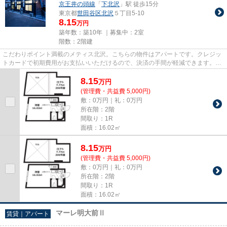
京王井の頭線
「
下北沢
」駅 徒歩15分
東京都
世田谷区
北沢
５丁目5-10
8.15
万円
築年数：築10年 ｜募集中：
2室
階数：2階建
こだわりポイント満載のメティス北沢。こちらの物件はアパートです。クレジッ
トカードで初期費用がお支払いいただけるので、決済の手間が軽減できます。駅
から徒歩10分の物件で、電車...
8.15
万
円
(管理費・共益費 5,000円)
敷：0万円｜礼：0万円
所在階：2階
間取り：1R
面積：16.02㎡
8.15
万
円
(管理費・共益費 5,000円)
敷：0万円｜礼：0万円
所在階：2階
間取り：1R
面積：16.02㎡
マーレ明大前Ⅱ
賃貸｜アパート