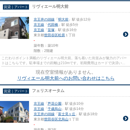
リヴィエール明大前
賃貸｜アパート
京王井の頭線
「
明大前
」駅 徒歩12分
京王線
「
代田橋
」駅 徒歩5分
京王線
「
笹塚
」駅 徒歩16分
東京都
世田谷区
松原
１丁目
-
築年数：築10年
階数：2階建
こだわりポイント満載のリヴィエール明大前。落ち着いた街並みが魅力のアパー
トはこちらです。駐車場までの距離は210mです。初期費用はカードで決済いた
だけます。数多くの物件を取り...
現在空室情報がありません。
リヴィエール明大前へのお問い合わせはこちら
フェリスオータム
賃貸｜アパート
京王線
「
芦花公園
」駅 徒歩10分
京王線
「
千歳烏山
」駅 徒歩14分
京王井の頭線
「
富士見ヶ丘
」駅 徒歩18分
東京都
世田谷区
北烏山
１丁目
-
築年数：築2年