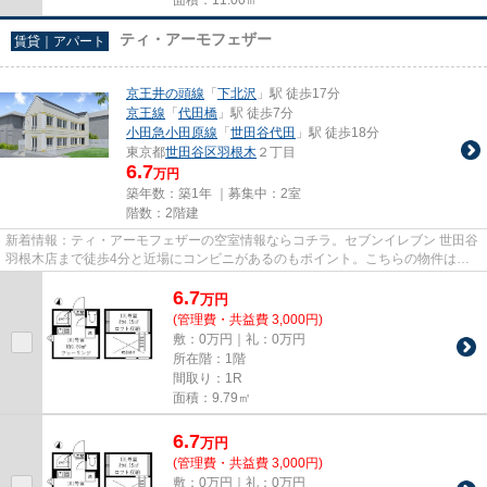
ティ・アーモフェザー
賃貸｜アパート
京王井の頭線
「
下北沢
」駅 徒歩17分
京王線
「
代田橋
」駅 徒歩7分
小田急小田原線
「
世田谷代田
」駅 徒歩18分
東京都
世田谷区
羽根木
２丁目
6.7
万円
築年数：築1年 ｜募集中：
2室
階数：2階建
新着情報：ティ・アーモフェザーの空室情報ならコチラ。セブンイレブン 世田谷
羽根木店まで徒歩4分と近場にコンビニがあるのもポイント。こちらの物件はア
パートです。こちらは初期費...
6.7
万
円
(管理費・共益費 3,000円)
敷：0万円｜礼：0万円
所在階：1階
間取り：1R
面積：9.79㎡
6.7
万
円
(管理費・共益費 3,000円)
敷：0万円｜礼：0万円