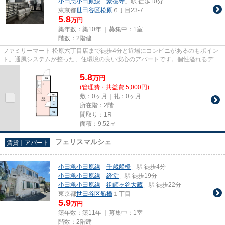
小田急小田原線
「
豪徳寺
」駅 徒歩10分
東京都
世田谷区
松原
６丁目23-7
5.8
万円
築年数：築10年 ｜募集中：
1室
階数：2階建
ファミリーマート 松原六丁目店まで徒歩4分と近場にコンビニがあるのもポイン
ト。通風システムが整った、住環境の良い安心のアパートです。個性溢れるデザ
イナーズ物件はとても魅力的...
5.8
万
円
(管理費・共益費 5,000円)
敷：0ヶ月｜礼：0ヶ月
所在階：2階
間取り：1R
面積：9.52㎡
フェリスマルシェ
賃貸｜アパート
小田急小田原線
「
千歳船橋
」駅 徒歩4分
小田急小田原線
「
経堂
」駅 徒歩19分
小田急小田原線
「
祖師ヶ谷大蔵
」駅 徒歩22分
東京都
世田谷区
船橋
１丁目
5.9
万円
築年数：築11年 ｜募集中：
1室
階数：2階建