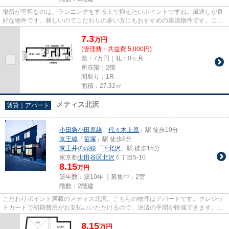
場所が平坦なのは、ランニングをする上で抑えたいポイントですね。風通しが良
好な物件です。新しいのでこだわりの多い方にもおすすめの築浅物件です。こち
らの物件はアパートです。メ...
7.3
万
円
(管理費・共益費 5,000円)
敷：7万円｜礼：0ヶ月
所在階：2階
間取り：1R
面積：27.32㎡
メティス北沢
賃貸｜アパート
小田急小田原線
「
代々木上原
」駅 徒歩10分
京王線
「
笹塚
」駅 徒歩6分
京王井の頭線
「
下北沢
」駅 徒歩15分
東京都
世田谷区
北沢
５丁目5-10
8.15
万円
築年数：築10年 ｜募集中：
2室
階数：2階建
こだわりポイント満載のメティス北沢。こちらの物件はアパートです。クレジッ
トカードで初期費用がお支払いいただけるので、決済の手間が軽減できます。駅
から徒歩10分の物件で、電車...
8.15
万
円