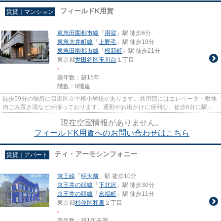
フィールドK用賀
賃貸｜マンション
東急田園都市線
「
用賀
」駅 徒歩6分
東急大井町線
「
上野毛
」駅 徒歩19分
東急田園都市線
「
桜新町
」駅 徒歩21分
東京都
世田谷区
玉川台
１丁目
-
築年数：築15年
階数：8階建
徒歩59分の場所に目黒区立中根小学校があります。共用部にはエレベータ・敷地
内ごみ置き場などが揃っております。通勤やお出かけに便利な、徒歩6分に駅の
ある物件です。空気の入れ替え...
現在空室情報がありません。
フィールドK用賀へのお問い合わせはこちら
ティ・アーモシンフォニー
賃貸｜アパート
京王線
「
明大前
」駅 徒歩10分
京王井の頭線
「
下北沢
」駅 徒歩30分
京王井の頭線
「
永福町
」駅 徒歩11分
東京都
杉並区
和泉
２丁目
-
築年数：築1年未満