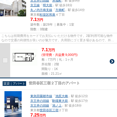
京王井の頭線
「
永福町
」駅 徒歩9分
京王線
「
明大前
」駅 徒歩18分
丸ノ内方南支線
「
方南町
」駅 徒歩14分
東京都
杉並区
和泉
４丁目
7.1
万円
築年数：築28年 ｜募集中：
1室
階数：3階建
こちらは初期費用をカードでお支払いいただける物件です。2駅利用可能な物件
なので交通の利便性が良いのが魅力です。共用部にゴミ置き場があるので、外部
の人にごみを見られたり持って...
7.1
万
円
(管理費・共益費 9,000円)
敷：7万円｜礼：1ヶ月
所在階：2階
間取り：1K
面積：21.21㎡
世田谷区三宿２丁目のアパート
賃貸｜アパート
東急田園都市線
「
池尻大橋
」駅 徒歩12分
京王井の頭線
「
駒場東大前
」駅 徒歩17分
京王井の頭線
「
池ノ上
」駅 徒歩18分
東京都
世田谷区
三宿
２丁目
7.25
万円