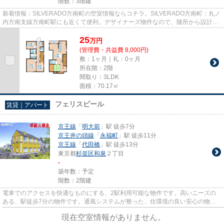
階数：3階建
新着情報：SILVERADO方南町の空室情報ならコチラ。SILVERADO方南町：丸ノ
内方南支線方南町駅にも近くて便利。デザイナーズ物件なので、随所から設計者
のこだわりを感じることができま...
25
万
円
(管理費・共益費 8,000円)
敷：1ヶ月｜礼：0ヶ月
所在階：2階
間取り：3LDK
面積：70.17㎡
フェリスピール
賃貸｜アパート
京王線
「
明大前
」駅 徒歩7分
京王井の頭線
「
永福町
」駅 徒歩11分
京王線
「
代田橋
」駅 徒歩13分
東京都
杉並区
和泉
２丁目
-
築年数：予定
階数：2階建
電車でのアクセスを快適なものにする、2駅利用可能な物件です。高いニーズの
ある、駅徒歩7分の物件です。通風システムが整った、住環境の良い安心の物件
です。敷地内にあるごみ置き場...
現在空室情報がありません。