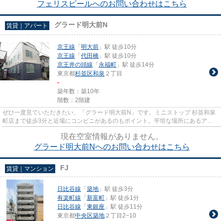
フェリスピールへのお問い合わせはこちら
グラード明大前N
賃貸｜アパート
京王線
「
明大前
」駅 徒歩10分
京王線
「
代田橋
」駅 徒歩10分
京王井の頭線
「
永福町
」駅 徒歩14分
東京都
杉並区
和泉
２丁目
-
築年数：築10年
階数：2階建
ぜひ一度見ていただきたい、「グラード明大前N」です。ミニストップ 杉並和泉
町店まで徒歩3分と近場にコンビニがあるのもポイント。平坦な場所にあるアパ
ートなら毎日の移動も快適です...
現在空室情報がありません。
グラード明大前Nへのお問い合わせはこちら
FJ
賃貸｜マンション
日比谷線
「
築地
」駅 徒歩3分
有楽町線
「
新富町
」駅 徒歩1分
日比谷線
「
東銀座
」駅 徒歩11分
東京都
中央区
築地
２丁目2−10