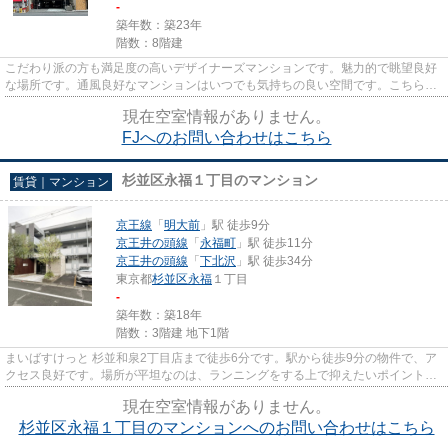
-
築年数：築23年
階数：8階建
こだわり派の方も満足度の高いデザイナーズマンションです。魅力的で眺望良好
な場所です。通風良好なマンションはいつでも気持ちの良い空間です。こちらの
物件はマンションです。小田...
現在空室情報がありません。
FJへのお問い合わせはこちら
杉並区永福１丁目のマンション
賃貸｜マンション
京王線
「
明大前
」駅 徒歩9分
京王井の頭線
「
永福町
」駅 徒歩11分
京王井の頭線
「
下北沢
」駅 徒歩34分
東京都
杉並区
永福
１丁目
-
築年数：築18年
階数：3階建 地下1階
まいばすけっと 杉並和泉2丁目店まで徒歩6分です。駅から徒歩9分の物件で、ア
クセス良好です。場所が平坦なのは、ランニングをする上で抑えたいポイントで
すね。こちらの物件はマンシ...
現在空室情報がありません。
杉並区永福１丁目のマンションへのお問い合わせはこちら