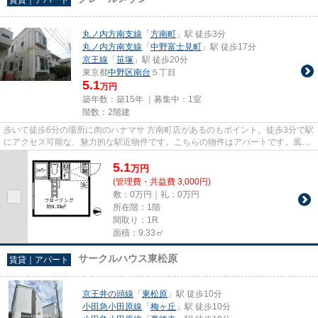
丸ノ内方南支線
「
方南町
」駅 徒歩3分
丸ノ内方南支線
「
中野富士見町
」駅 徒歩17分
京王線
「
笹塚
」駅 徒歩20分
東京都
中野区
南台
５丁目
5.1
万円
築年数：築15年 ｜募集中：
1室
階数：2階建
歩いて徒歩6分の場所に肉のハナマサ 方南町店があるのもポイント。徒歩3分で駅
にアクセス可能な、魅力的な駅近物件です。こちらの物件はアパートです。風通
しが良く、熱がこもりにくい...
5.1
万
円
(管理費・共益費 3,000円)
敷：0万円｜礼：0万円
所在階：1階
間取り：1R
面積：9.33㎡
サークルハウス東松原
賃貸｜アパート
京王井の頭線
「
東松原
」駅 徒歩10分
小田急小田原線
「
梅ヶ丘
」駅 徒歩10分