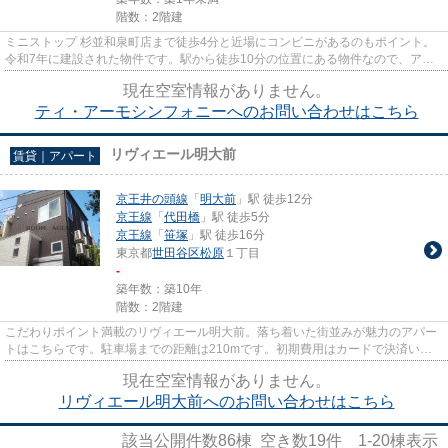
階数：2階建
ミニストップ 杉並和泉町店まで徒歩4分と近場にコンビニがあるのもポイント。
令和7年に建設された物件です。駅から徒歩10分の位置にある物件なので、アク
セスも良好です。最上階のアパ...
現在空室情報がありません。
ティ・アーモシンフォニーへのお問い合わせはこちら
リヴィエール明大前
賃貸｜アパート
京王井の頭線
「
明大前
」駅 徒歩12分
京王線
「
代田橋
」駅 徒歩5分
京王線
「
笹塚
」駅 徒歩16分
東京都
世田谷区
松原
１丁目
-
築年数：築10年
階数：2階建
こだわりポイント満載のリヴィエール明大前。落ち着いた街並みが魅力のアパー
トはこちらです。駐車場までの距離は210mです。初期費用はカードで決済いた
だけます。数多くの物件を取り...
現在空室情報がありません。
リヴィエール明大前へのお問い合わせはこちら
該当公開件数
86
棟 空き数
19
件
1-20
棟表示