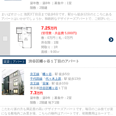
築年数：築8年 ｜募集中：
1室
階数：2階建
まいばすけっと 池尻3丁目店まで徒歩6分です。駅から徒歩12分のところにある
アパートはいかがでしょうか。独創的なデザイナーズアパートで、ご好評いただ
いています。いつでも快適空間...
7.25
万
円
(管理費・共益費 5,000円)
敷：0万円｜礼：0万円
所在階：1階
間取り：1R
面積：9.00㎡
渋谷区幡ヶ谷１丁目のアパート
賃貸｜アパート
京王線
「
幡ヶ谷
」駅 徒歩5分
千代田線
「
代々木上原
」駅 徒歩13分
京王線
「
笹塚
」駅 徒歩10分
東京都
渋谷区
幡ヶ谷
１丁目
7.3
万円
築年数：築9年 ｜募集中：
2室
階数：2階建 地下1階
こだわり派の方も満足度の高いデザイナーズアパートです。毎日のごみ捨てが楽
になる敷地内ごみ置き場。こちらの物件はアパートです。初期費用はカードで決