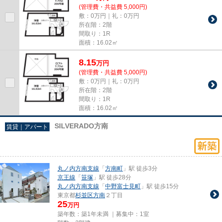
(管理費・共益費 5,000円)
敷：0万円｜礼：0万円
所在階：2階
間取り：1R
面積：16.02㎡
8.15
万
円
(管理費・共益費 5,000円)
敷：0万円｜礼：0万円
所在階：2階
間取り：1R
面積：16.02㎡
SILVERADO方南
賃貸｜アパート
丸ノ内方南支線
「
方南町
」駅 徒歩3分
京王線
「
笹塚
」駅 徒歩28分
丸ノ内方南支線
「
中野富士見町
」駅 徒歩15分
東京都
杉並区
方南
２丁目
25
万円
築年数：築1年未満 ｜募集中：
1室