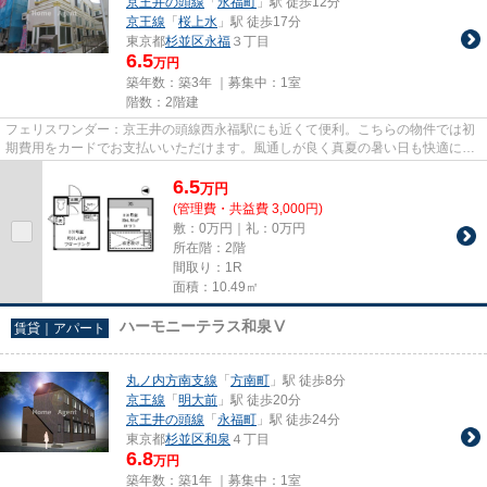
京王井の頭線
「
永福町
」駅 徒歩12分
京王線
「
桜上水
」駅 徒歩17分
東京都
杉並区
永福
３丁目
6.5
万円
築年数：築3年 ｜募集中：
1室
階数：2階建
フェリスワンダー：京王井の頭線西永福駅にも近くて便利。こちらの物件では初
期費用をカードでお支払いいただけます。風通しが良く真夏の暑い日も快適に過
ごせる物件です。駅から徒歩2...
6.5
万
円
(管理費・共益費 3,000円)
敷：0万円｜礼：0万円
所在階：2階
間取り：1R
面積：10.49㎡
ハーモニーテラス和泉Ⅴ
賃貸｜アパート
丸ノ内方南支線
「
方南町
」駅 徒歩8分
京王線
「
明大前
」駅 徒歩20分
京王井の頭線
「
永福町
」駅 徒歩24分
東京都
杉並区
和泉
４丁目
6.8
万円
築年数：築1年 ｜募集中：
1室