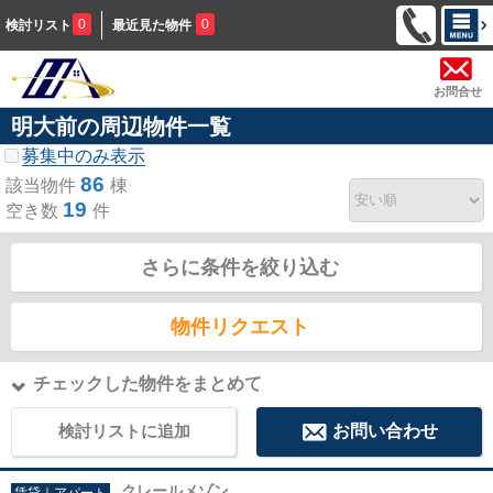
0
0
検討リスト
最近見た物件
お問合せ
明大前の周辺物件一覧
募集中のみ表示
86
該当物件
棟
19
空き数
件
さらに条件を絞り込む
物件リクエスト
チェックした物件をまとめて
検討リストに追加
お問い合わせ
クレールメゾン
賃貸｜アパート