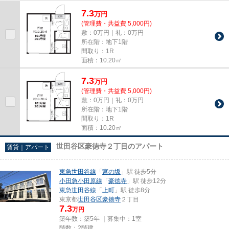
済いただけます。Home Agent...
7.3
万
円
(管理費・共益費 5,000円)
敷：0万円｜礼：0万円
所在階：地下1階
間取り：1R
面積：10.20㎡
7.3
万
円
(管理費・共益費 5,000円)
敷：0万円｜礼：0万円
所在階：地下1階
間取り：1R
面積：10.20㎡
世田谷区豪徳寺２丁目のアパート
賃貸｜アパート
東急世田谷線
「
宮の坂
」駅 徒歩5分
小田急小田原線
「
豪徳寺
」駅 徒歩12分
東急世田谷線
「
上町
」駅 徒歩8分
東京都
世田谷区
豪徳寺
２丁目
7.3
万円
築年数：築5年 ｜募集中：
1室
階数：2階建