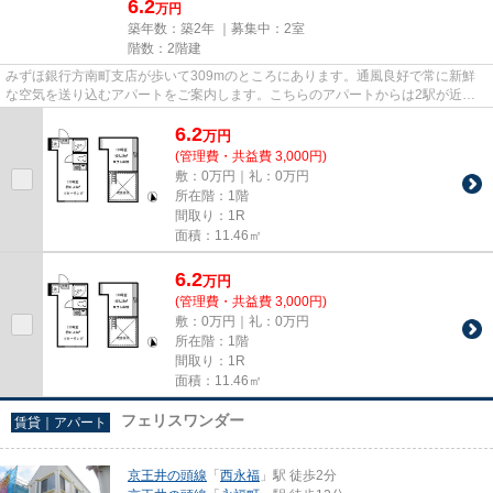
6.2
万円
築年数：築2年 ｜募集中：
2室
階数：2階建
みずほ銀行方南町支店が歩いて309mのところにあります。通風良好で常に新鮮
な空気を送り込むアパートをご案内します。こちらのアパートからは2駅が近く
にあり、移動範囲も広がります。...
6.2
万
円
(管理費・共益費 3,000円)
敷：0万円｜礼：0万円
所在階：1階
間取り：1R
面積：11.46㎡
6.2
万
円
(管理費・共益費 3,000円)
敷：0万円｜礼：0万円
所在階：1階
間取り：1R
面積：11.46㎡
フェリスワンダー
賃貸｜アパート
京王井の頭線
「
西永福
」駅 徒歩2分