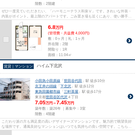
階数：2階建
ぜひ一度見ていただきたい、「ハーモニーテラス和泉Ⅴ」です。きれいな外装・
内装がポイント。最上階のアパートです。ごみ置き場も近くにあり、使い勝手も
いいです。杉並区の丸ノ内方南...
6.8
万
円
(管理費・共益費 4,000円)
敷：0ヶ月｜礼：1ヶ月
所在階：2階
間取り：1R
面積：11.04㎡
ハイム下北沢
賃貸｜マンション
小田急小田原線
「
世田谷代田
」駅 徒歩10分
京王井の頭線
「
下北沢
」駅 徒歩12分
東急田園都市線
「
三軒茶屋
」駅 徒歩17分
東京都
世田谷区
代沢
４丁目
7.05
7.45
万円～
万円
築年数：築26年 ｜募集中：
3室
階数：4階建
こだわり派の方も満足度の高いデザイナーズマンションです。魅力的で眺望良好
な場所です。通風良好なマンションはいつでも気持ちの良い空間です。こちらの
物件はマンションです。小田...