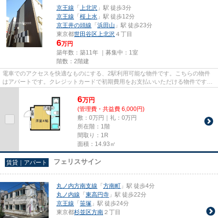
京王線
「
上北沢
」駅 徒歩3分
京王線
「
桜上水
」駅 徒歩12分
京王井の頭線
「
浜田山
」駅 徒歩23分
東京都
世田谷区
上北沢
４丁目
6
万円
築年数：築11年 ｜募集中：
1室
階数：2階建
電車でのアクセスを快適なものにする、2駅利用可能な物件です。こちらの物件
はアパートです。クレジットカードで初期費用をお支払いいただける物件です。
充実の設備と綺麗な室内を兼ね...
6
万
円
(管理費・共益費 6,000円)
敷：0万円｜礼：0万円
所在階：1階
間取り：1R
面積：14.93㎡
フェリスサイン
賃貸｜アパート
丸ノ内方南支線
「
方南町
」駅 徒歩4分
丸ノ内線
「
東高円寺
」駅 徒歩22分
京王線
「
笹塚
」駅 徒歩24分
東京都
杉並区
方南
２丁目