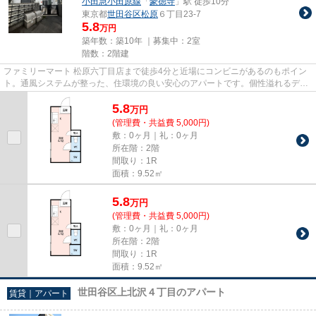
小田急小田原線
「
豪徳寺
」駅 徒歩10分
東京都
世田谷区
松原
６丁目23-7
5.8
万円
築年数：築10年 ｜募集中：
2室
階数：2階建
ファミリーマート 松原六丁目店まで徒歩4分と近場にコンビニがあるのもポイン
ト。通風システムが整った、住環境の良い安心のアパートです。個性溢れるデザ
イナーズ物件はとても魅力的...
5.8
万
円
(管理費・共益費 5,000円)
敷：0ヶ月｜礼：0ヶ月
所在階：2階
間取り：1R
面積：9.52㎡
5.8
万
円
(管理費・共益費 5,000円)
敷：0ヶ月｜礼：0ヶ月
所在階：2階
間取り：1R
面積：9.52㎡
世田谷区上北沢４丁目のアパート
賃貸｜アパート