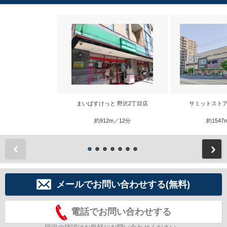
まいばすけっと 野沢2丁目店
サミットストア
約912m／12分
約1547
前
メールでお問い合わせする(無料)
電話でお問い合わせする