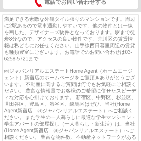
電話でお問い合わせする
満足できる素敵な外観タイル張りのマンションです。周辺
に2駅あるので電車通勤しやすいです。他の物件とは一線
を画した、デザイナーズ物件となっております。駅まで徒
歩8分なので、アクセスの良い物件です。荒川区の賃貸情
報は私どもにお任せください。山手線西日暮里周辺の賃貸
も種類豊富にございます。お電話でのお問い合わせは03-
6258-5721まで。
㈱ジャパンリアルエステートHome Agent（ホームエージ
ェント）新宿店のホームページをご覧頂きありがとうござ
います。 不動産に関するご質問は何でもお気軽にご相談く
ださい。 豊富な情報量でお客様のご希望に併せたスピーデ
ィな対応を心掛けております。 新宿区、中野区、杉並区、
世田谷区、豊島区、渋谷区、練馬区はぜひ、当社(Home
Agent新宿店 ㈱ジャパンリアルエステート）へご相談く
ださい。 また学生の一人暮らしに最適な学生マンション・
学生アパートの部屋探し（一人暮らし・新生活）は、当社
(Home Agent新宿店 ㈱ジャパンリアルエステート）へご
相談ください。 豊富な物件数、不動産ネットワークがある