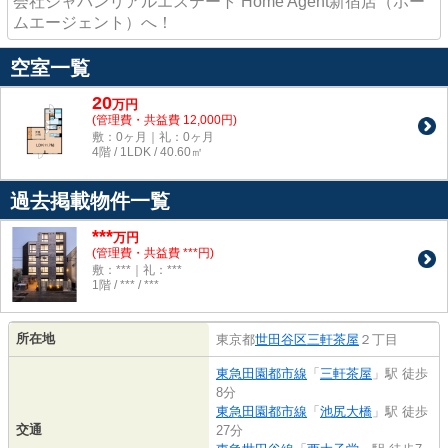
会社ジャパンリアルエステート Home Agent新宿店（ホー
ムエージェント）へ！
空室一覧
20
万
円
(管理費・共益費 12,000円)
敷：0ヶ月｜礼：0ヶ月
4階 / 1LDK / 40.60㎡
過去掲載物件一覧
***
万円
(管理費・共益費 ***円)
敷：***｜礼：***
1階 / *** / ***
所在地
東京都
世田谷区
三軒茶屋
２丁目
東急田園都市線
「
三軒茶屋
」駅 徒歩
8分
東急田園都市線
「
池尻大橋
」駅 徒歩
交通
27分