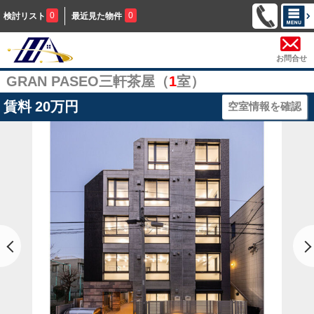
0
0
検討リスト
最近見た物件
お問合せ
GRAN PASEO三軒茶屋（
1
室）
賃料
20万円
空室情報を確認