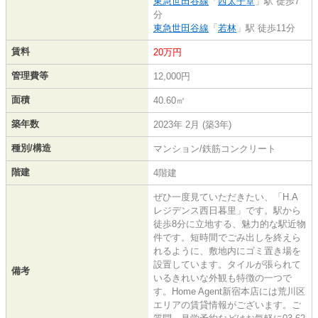
東急世田谷線
「
西太子堂
」駅 徒歩7
分
東急世田谷線
「
若林
」駅 徒歩11分
賃料
20万円
管理費等
12,000円
面積
40.60㎡
築年数
2023年 2月 (築3年)
種別/構造
マンション/鉄筋コンクリート
階建
4階建
ぜひ一度見ていただきたい、「H.A
レジデンス西日暮里」です。駅から
徒歩8分に立地する、魅力的な駅近物
件です。短時間でごみ出しを終えら
れるように、敷地内にゴミ置き場を
設置しています。タイルが張られて
備考
いるきれいな外観も特徴の一つで
す。Home Agent新宿本店には荒川区
エリアの賃貸情報がございます。ご