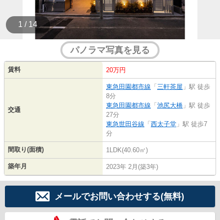
1 / 14
パノラマ写真を見る
賃料
20万円
東急田園都市線
「
三軒茶屋
」駅 徒歩
8分
東急田園都市線
「
池尻大橋
」駅 徒歩
交通
27分
東急世田谷線
「
西太子堂
」駅 徒歩7
分
間取り(面積)
1LDK(40.60㎡)
築年月
2023年 2月(築3年)
メールでお問い合わせする(無料)