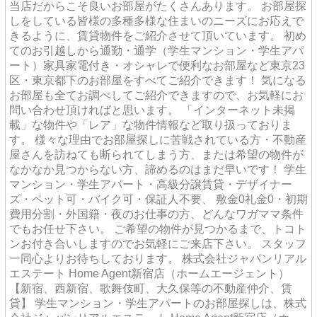
当店だからこそ良いお部屋がたくさんあります。 お部屋探
しをしている皆様の多種多様な住まいのニーズにお応えで
きるように、賃貸物件をご紹介させて頂いています。 初め
てのお引越しから通勤・通学（学生マンション・学生アパ
ート）家具家電付き・オシャレで便利なお部屋など東京23
区・東京都下のお部屋をすべてご紹介できます！ 気になる
お部屋も全てお調べしてご紹介できますので、お気軽にお
問い合わせ頂ければと思います。 「インターネット未掲
載」な物件や「レア」な物件情報など取り扱っておりま
す。 様々な理由でお部屋探しに苦戦されている方・不動産
屋さんを訪ねても断られてしまう方、または希望の物件が
なかなか見つからない方、諦めるのはまだ早いです！ 学生
マンション・学生アパート・高級分譲賃貸・デザイナー
ズ・ペット可・バイク可・保証人不要、 敷金0礼金0・初期
費用分割・外国籍・夜のお仕事の方、どんなワガママ条件
でもお任せ下さい。 ご希望の物件が見つかるまで、トコト
ンお付き合いしますのでお気軽にご来店下さい。 スタッフ
一同心よりお待ちしております。 株式会社ジャパンリアル
エステート Home Agent新宿店（ホームエージェント）
【新宿、西新宿、歌舞伎町、大久保等の不動産仲介、賃
貸】 学生マンション・学生アパートのお部屋探しは、株式