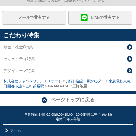
現況の確認はお気軽にお問い合わせください。
メールで共有する
LINEで共有する
こだわり特集
敷金・礼金0特集
セキュリティ特集
デザイナーズ特集
株式会社ジャパンリアルエステート
>
(賃貸)路線・駅から探す
>
東急電鉄東急
田園都市線
>
三軒茶屋駅
>
GRAN PASEO三軒茶屋
ページトップに戻る
営業時間:9:00~20:00(9:00~10:00、18:00以降は完全予約制)
定休日:年末年始
ホーム