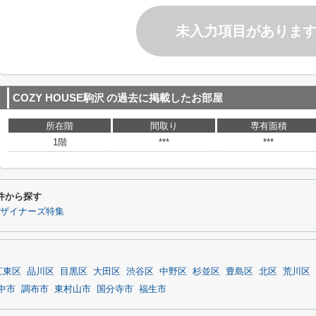
未入力項目がありま
COZY HOUSE駒沢
の過去に掲載したお部屋
所在階
間取り
専有面積
1階
***
***
条件から探す
ザイナーズ特集
江東区
品川区
目黒区
大田区
渋谷区
中野区
杉並区
豊島区
北区
荒川区
中市
調布市
東村山市
国分寺市
福生市