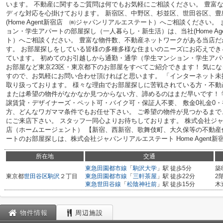
います。 不動産に関するご質問は何でもお気軽にご相談ください。 豊富
ディな対応を心掛けております。 新宿区、中野区、杉並区、世田谷区、豊
(Home Agent新宿店 ㈱ジャパンリアルエステート）へご相談ください
ョン・学生アパートの部屋探し（一人暮らし・新生活）は、当社(Home A
ト）へご相談ください。 豊富な物件数、不動産ネットワークがある当店だ
す。 お部屋探しをしている皆様の多種多様な住まいのニーズにお応えで
ています。 初めてのお引越しから通勤・通学（学生マンション・学生ア
お部屋など東京23区・東京都下のお部屋をすべてご紹介できます！ 気に
すので、お気軽にお問い合わせ頂ければと思います。 「インターネット
取り扱っております。 様々な理由でお部屋探しに苦戦されている方・不
または希望の物件がなかなか見つからない方、諦めるのはまだ早いです！
譲賃貸・デザイナーズ・ペット可・バイク可・保証人不要、 敷金0礼金0
方、どんなワガママ条件でもお任せ下さい。 ご希望の物件が見つかるま
にご来店下さい。 スタッフ一同心よりお待ちしております。 株式会社ジャパン
店（ホームエージェント） 【新宿、西新宿、歌舞伎町、大久保等の不動産
ートのお部屋探しは、株式会社ジャパンリアルエステート Home Agent
所在地
交通
東急田園都市線
「
駒沢大学
」駅 徒歩5分
築
東京都
世田谷区
駒沢
２丁目
東急田園都市線
「
三軒茶屋
」駅 徒歩22分
2
東急世田谷線
「
松陰神社前
」駅 徒歩15分
木
物件情報
周辺施設