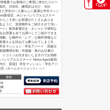
な情報量でお客様のご希望に併せたスピー
島区、渋谷区、練馬区はぜひ、当社
。 また学生の一人暮らしに最適な学生マンシ
gent新宿店 ㈱ジャパンリアルエステー
からこそ良いお部屋がたくさんありま
きるように、賃貸物件をご紹介させて頂い
パート）家具家電付き・オシャレで便利な
なるお部屋も全てお調べしてご紹介できま
未掲載」な物件や「レア」な物件情報など
動産屋さんを訪ねても断られてしまう方、
 学生マンション・学生アパート・高級分
・初期費用分割・外国籍・夜のお仕事の
で、トコトンお付き合いしますのでお気軽
リアルエステート Home Agent新宿
仲介、賃貸】 学生マンション・学生アパ
新宿店（ホームエージェント）へ！
建物
8年
階建
造