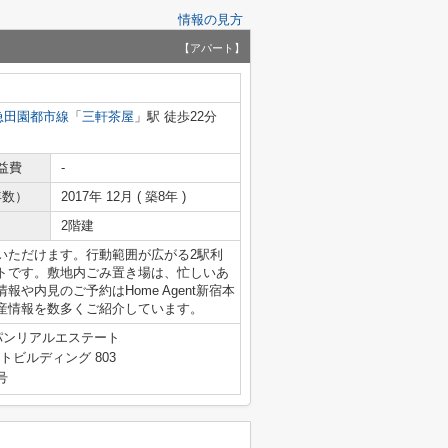
情報の見方
【アパート】
急田園都市線
「
三軒茶屋
」駅 徒歩22分
益費
-
年数）
2017年 12月 ( 築8年 )
2階建
いただけます。行動範囲が広がる2駅利
トです。敷地内ごみ置き場は、忙しいあ
や内見のご予約はHome Agent新宿本
産情報を数多くご紹介しています。
パンリアルエステート
トビルディング 803
号