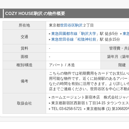
COZY HOUSE駒沢
の物件概要
所在地
東京都
世田谷区
駒沢
２丁目
東急田園都市線
「
駒沢大学
」駅 徒歩5分
東
交通
東急世田谷線
「
松陰神社前
」駅 徒歩15分
賃料
-
管理費・共
面積
-
築年月（築
種別/構造
アパート / 木造
階建
こちらの物件では初期費用をカードでお支払い
用可能な物件です。近くに始発駅のあるアパー
備考
なたの時間を有効に活用できます。より詳しい情報
店までご連絡ください。世田谷区を中心に不動
ホームエージェント新宿本店 株式会社ジャ
東京都新宿区西新宿１丁目14-15 タウンウエス
取扱会社
TEL:03-6258-5721
東京都知事 (1) 第106820