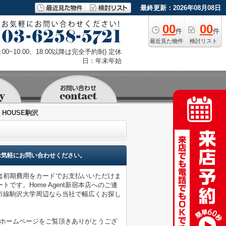
最終更新：2026年08月08日
00
00
件
件
最近見た物件
検討リスト
9:00~10:00、18:00以降は完全予約制) 定休
日：年末年始
Y HOUSE駒沢
お気軽にお問い合わせください。
は初期費用をカードでお支払いいただけま
す。Home Agent新宿本店へのご連
園都市線駒沢大学周辺なら当社で幅広くお探し
店のホームページをご覧頂きありがとうござ