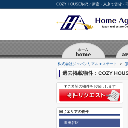
COZY HOUSE駒沢／新宿・東京で賃
株式会社ジャパンリアルエステート
>
(
過去掲載物件：COZY HOU
▼ご希望の物件をお探しします
同じエリアの物件
世田谷区