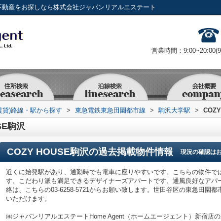
貸・不動産をお探しなら株式会社ジャパンリアルエステート
営業時間：9:00~20:00(
賃貸)路線・駅から探す
>
東急電鉄東急田園都市線
>
駒沢大学駅
>
COZ
SE駒沢
COZY HOUSE駒沢
の過去掲載物件情報
現況の確認は
近くに始発駅があり、通勤時でも電車に座りやすいです。こちらの物件で
す。こだわり派も満足できるデザイナーズアパートです。通風良好なアパートで
絡は、こちらの03-6258-5721からお願い致します。世田谷区の東急田
いただけます。
㈱ジャパンリアルエステートHome Agent（ホームエージェント）新宿